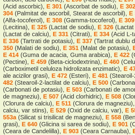
(Acid ascorbic),
E 301
(Ascorbat de sodiu),
E 30
304
(Palmitat de ascorbil, Stearat de ascorbil),
E
(Alfa-tocoferol),
E 308
(Gamma-tocoferol),
E 30
(Lecitina),
E 325
(Lactat de sodiu),
E 326
(Lactat
(Lactat de calciu),
E 331
(Citrati),
E 334
(Acid L-t
E 336
(Tartrati de potasiu),
E 337
(Tartrat dublu 
350
(Malati de sodiu),
E 351
(Malat de potasiu),
E 414
(Guma de acacia, Guma arabica),
E 422
(
(Pectine),
E 459
(Beta-ciclodextrina),
E 460
(Cel
(Carboximetil celuloza hidrolizata enzimatic),
E 4
ale acizilor grasi),
E 472
(Esteri),
E 481
(Stearoil-
482
(Stearoil-2-lactilat de calciu),
E 500
(Carbonat
(Carbonati de potasiu),
E 503
(Carbonati de amo
de magneziu),
E 507
(Acid clorhidric),
E 508
(Clo
(Clorura de calciu),
E 511
(Clorura de magneziu)
calciu, var stins),
E 529
(Oxid de calciu, var),
E 
553a
(Silicat si trisilicat de magneziu),
E 558
(Ben
grasi),
E 640
(Glicina si sarea de sodiu),
E 901
(
(Ceara de Candelilla),
E 903
(Ceara Carnauba),