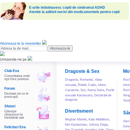
E-urile imbolnavesc copiii de sindromul ADHD
Atentie la aditivii nocivi din medicamentele pentru copii
Aboneaza-te la newsletter
Urmareste-ne pe
Club Eva
Dragoste & Sex
Mo
Comunitatea unde
eşti între prietene.
Dragoste
,
Romantic
,
Viata
Roch
sexuala
,
Relatii
,
Cuplu
,
Iubire
,
mire
Forum
Casatorie
,
Sex
,
Kama Sutra
,
Pozitii
Roch
Dezbate tot ce te
sexuale Kamasutra
,
Declaratii de
Veri
preocupă
dragoste
Tend
Sfaturi
Divertisment
Găseşte
Să
răspunsuri la
întrebările tale
Meghan Markle
,
Kate Middleton
,
Sarc
Kim Kardashian
,
Johnny Depp
,
Gine
Felicitari Eva
Teo Trandafir
,
Angelina Jolie
,
Dana