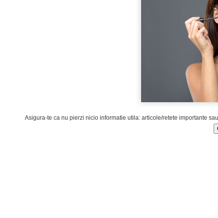
Asigura-te ca nu pierzi nicio informatie utila: articole/retete importante sa