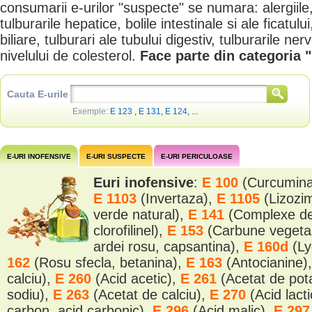
consumarii e-urilor "suspecte" se numara: alergiile
tulburarile hepatice, bolile intestinale si ale ficatulu
biliare, tulburari ale tubului digestiv, tulburarile ne
nivelului de colesterol.
Face parte din categoria 
Cauta E-urile
Exemple:
E 123
,
E 131
,
E 124
, ...
E-URI INOFENSIVE
E-URI SUSPECTE
E-URI PERICULOASE
Euri inofensive
:
E 100
(Curcumin
E 1103
(Invertaza),
E 1105
(Lizozi
verde natural),
E 141
(Complexe de 
clorofilinel),
E 153
(Carbune vegeta
ardei rosu, capsantina),
E 160d
(Ly
162
(Rosu sfecla, betanina),
E 163
(Antocianine)
calciu),
E 260
(Acid acetic),
E 261
(Acetat de pot
sodiu),
E 263
(Acetat de calciu),
E 270
(Acid lact
carbon, acid carbonic),
E 296
(Acid malic),
E 29