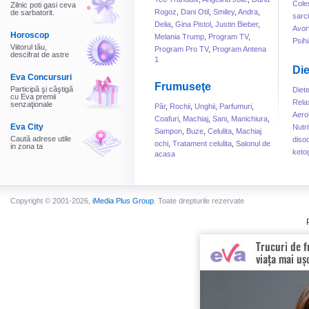
Cole
Zilnic poti gasi ceva
Rogoz
,
Dani Otil
,
Smiley
,
Andra
,
de sarbatorit.
sarc
Delia
,
Gina Pistol
,
Justin Bieber
,
Avor
Horoscop
Melania Trump
,
Program TV
,
Psihi
Viitorul tău,
Program Pro TV
,
Program Antena
descifrat de astre
1
Die
Eva Concursuri
Frumuseţe
Participă şi câştigă
Diet
cu Eva premii
Rela
senzaţionale
Păr
,
Rochii
,
Unghii
,
Parfumuri
,
Aero
Coafuri
,
Machiaj
,
Sani
,
Manichiura
,
Eva City
Nutri
Sampon
,
Buze
,
Celulita
,
Machiaj
Caută adrese utile
disoc
ochi
,
Tratament celulita
,
Salonul de
in zona ta
keto
acasa
Copyright © 2001-2026,
iMedia Plus Group
. Toate drepturile rezervate