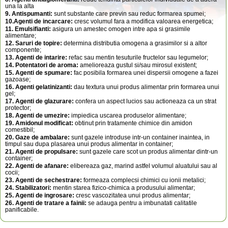
una la alta
9. Antispumanti:
sunt substante care previn sau reduc formarea spumei;
10.Agenti de incarcare:
cresc volumul fara a modifica valoarea energetica;
11. Emulsifianti:
asigura un amestec omogen intre apa si grasimile
alimentare;
12. Saruri de topire:
determina distributia omogena a grasimilor si a altor
componente;
13. Agenti de intarire:
refac sau mentin tesuturile fructelor sau legumelor;
14. Potentatori de aroma:
amelioreaza gustul si/sau mirosul existent;
15. Agenti de spumare:
fac posibila formarea unei dispersii omogene a fazei
gazoase;
16. Agenti gelatinizanti:
dau textura unui produs alimentar prin formarea unui
gel;
17. Agenti de glazurare:
confera un aspect lucios sau actioneaza ca un strat
protector;
18. Agenti de umezire:
impiedica uscarea produselor alimentare;
19. Amidonul modificat:
obtinut prin tratamente chimice din amidon
comestibil;
20. Gaze de ambalare:
sunt gazele introduse intr-un container inaintea, in
timpul sau dupa plasarea unui produs alimentar in container;
21. Agenti de propulsare:
sunt gazele care scot un produs alimentar dintr-un
container;
22. Agenti de afanare:
elibereaza gaz, marind astfel volumul aluatului sau al
cocii;
23. Agenti de sechestrare:
formeaza complecsi chimici cu ionii metalici;
24. Stabilizatori:
mentin starea fizico-chimica a produsului alimentar;
25. Agenti de ingrosare:
cresc vascozitatea unui produs alimentar;
26. Agenti de tratare a fainii:
se adauga pentru a imbunatati calitatile
panificabile.