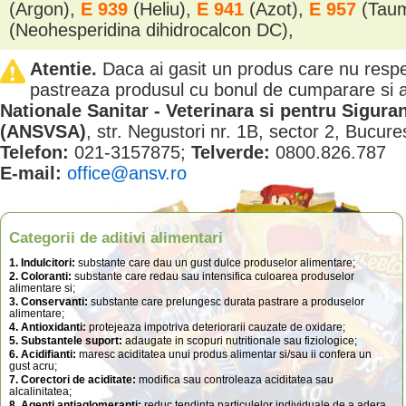
(Argon),
E 939
(Heliu),
E 941
(Azot),
E 957
(Tau
(Neohesperidina dihidrocalcon DC),
Atentie.
Daca ai gasit un produs care nu resp
pastreaza produsul cu bonul de cumparare si
Nationale Sanitar - Veterinara si pentru Sigura
(ANSVSA)
, str. Negustori nr. 1B, sector 2, Bucure
Telefon:
021-3157875;
Telverde:
0800.826.787
E-mail:
office@ansv.ro
Categorii de aditivi alimentari
1. Indulcitori:
substante care dau un gust dulce produselor alimentare;
2. Coloranti:
substante care redau sau intensifica culoarea produselor
alimentare si;
3. Conservanti:
substante care prelungesc durata pastrare a produselor
alimentare;
4. Antioxidanti:
protejeaza impotriva deteriorarii cauzate de oxidare;
5. Substantele suport:
adaugate in scopuri nutritionale sau fiziologice;
6. Acidifianti:
maresc aciditatea unui produs alimentar si/sau ii confera un
gust acru;
7. Corectori de aciditate:
modifica sau controleaza aciditatea sau
alcalinitatea;
8. Agenti antiaglomeranti:
reduc tendinta particulelor individuale de a adera