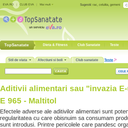
EVA.RO
|
CLUB EVA
|
Mai mult
Sugestii:
rac
,
celulita
,
gemeni
un serviciu
TopSanatate
Dieta & Fitness
Club Sanatate
Teste
Stil de viata
Afectiuni si boli
Club sanatate
Teste
Aditivii alimentari sau "invazia E-
E 965 - Maltitol
Efectele adverse ale aditivilor alimentari sunt pote
regularitatea cu care obisnuim sa consumam produ
sunt introdusi. Printre pericolele care pandesc or