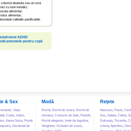
volumul aluatului sau al cocii;
i cu ionii metalici;
usului alimentar;
odus alimentar;
natati calitatile panificabile.
e sindromul ADHD
 medicamentele pentru copii
te & Sex
Modă
Reţete
omantic
,
Viata
Rochii
,
Rochii de seara
,
Rochii de
Mancare
,
Paste
,
Cior
atii
,
Cuplu
,
Iubire
,
mireasa
,
Costume de baie
,
Pantofi
,
Sos
,
Salata
,
Cafea
,
S
Sex
,
Kama Sutra
,
Pozitii
Rochii elegante
,
Inele de logodna
,
Dulceata
,
Tocanita
,
Co
masutra
,
Declaratii de
Verighete
,
Ochelari de soare
,
crema
,
Aperitive
,
Dese