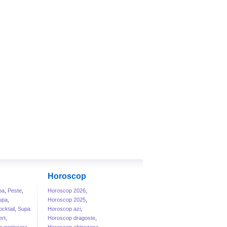
Horoscop
ba
,
Peste
,
Horoscop 2026
,
upa
,
Horoscop 2025
,
cktail
,
Supa
Horoscop azi
,
rt
,
Horoscop dragoste
,