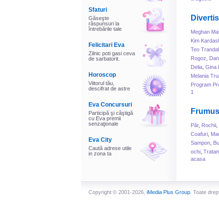
Sfaturi
Diverti
Găseşte
răspunsuri la
întrebările tale
Meghan Mar
Kim Kardas
Felicitari Eva
Teo Trandaf
Zilnic poti gasi ceva
Rogoz
,
Dani
de sarbatorit.
Delia
,
Gina 
Horoscop
Melania Tr
Viitorul tău,
Program Pr
descifrat de astre
1
Eva Concursuri
Frumus
Participă şi câştigă
cu Eva premii
senzaţionale
Păr
,
Rochii
,
Coafuri
,
Mac
Eva City
Sampon
,
B
Caută adrese utile
ochi
,
Tratam
in zona ta
acasa
Copyright © 2001-2026,
iMedia Plus Group
. Toate drep