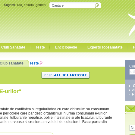
Sugestii:
rac
,
celulita
,
gemeni
Club Sanatate
Teste
Enciclopedie
Expertii Topsanatate
F
Club sanatate
Teste
Co
C
A
E-urilor"
P
otentate de cantitatea si regularitatea cu care obisnuim sa consumam
tre pericolele care pandesc organismul in urma consumarii e-urilor
le, tulburarile hepatice, bolile intestinale si ale ficatului, tulburarile
urarile nervoase si cresterea nivelului de colesterol.
Face parte din