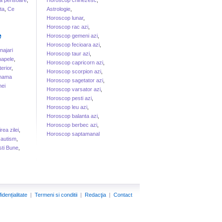
a perisoare
,
Horoscop chinezesc
,
ta
,
Ce
Astrologie
,
Horoscop lunar
,
Horoscop rac azi
,
e
Horoscop gemeni azi
,
Horoscop fecioara azi
,
ajari
Horoscop taur azi
,
apele
,
Horoscop capricorn azi
,
erior
,
Horoscop scorpion azi
,
 mama
Horoscop sagetator azi
,
ei
Horoscop varsator azi
,
Horoscop pesti azi
,
Horoscop leu azi
,
Horoscop balanta azi
,
Horoscop berbec azi
,
irea zilei
,
Horoscop saptamanal
 autism
,
sti Bune
,
idențialitate
|
Termeni si conditii
|
Redacţia
|
Contact