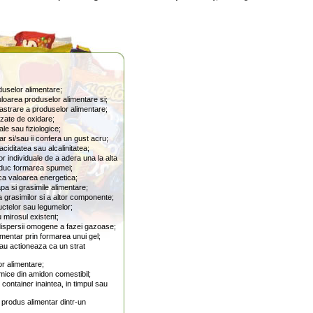
uselor alimentare;
loarea produselor alimentare si;
strare a produselor alimentare;
uzate de oxidare;
le sau fiziologice;
r si/sau ii confera un gust acru;
iditatea sau alcalinitatea;
or individuale de a adera una la alta
educ formarea spumei;
ca valoarea energetica;
a si grasimile alimentare;
 grasimilor si a altor componente;
uctelor sau legumelor;
 mirosul existent;
dispersii omogene a fazei gazoase;
mentar prin formarea unui gel;
au actioneaza ca un strat
r alimentare;
mice din amidon comestibil;
container inaintea, in timpul sau
produs alimentar dintr-un