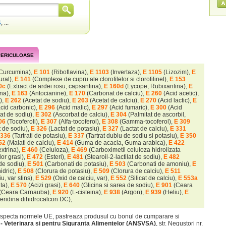
4
, ...
 PERICULOASE
Curcumina),
E 101
(Riboflavina),
E 1103
(Invertaza),
E 1105
(Lizozim),
E
ural),
E 141
(Complexe de cupru ale clorofilelor si clorofilinel),
E 153
0c
(Extract de ardei rosu, capsantina),
E 160d
(Lycope, Rubixantina),
E
ina),
E 163
(Antocianine),
E 170
(Carbonat de calciu),
E 260
(Acid acetic),
),
E 262
(Acetat de sodiu),
E 263
(Acetat de calciu),
E 270
(Acid lactic),
E
acid carbonic),
E 296
(Acid malic),
E 297
(Acid fumaric),
E 300
(Acid
at de sodiu),
E 302
(Ascorbat de calciu),
E 304
(Palmitat de ascorbil,
06
(Tocoferoli),
E 307
(Alfa-tocoferol),
E 308
(Gamma-tocoferol),
E 309
t de sodiu),
E 326
(Lactat de potasiu),
E 327
(Lactat de calciu),
E 331
 336
(Tartrati de potasiu),
E 337
(Tartrat dublu de sodiu si potasiu),
E 350
52
(Malati de calciu),
E 414
(Guma de acacia, Guma arabica),
E 422
extrina),
E 460
(Celuloza),
E 469
(Carboximetil celuloza hidrolizata
lor grasi),
E 472
(Esteri),
E 481
(Stearoil-2-lactilat de sodiu),
E 482
de sodiu),
E 501
(Carbonati de potasiu),
E 503
(Carbonati de amoniu),
E
idric),
E 508
(Clorura de potasiu),
E 509
(Clorura de calciu),
E 511
u, var stins),
E 529
(Oxid de calciu, var),
E 552
(Silicat de calciu),
E 553a
ta),
E 570
(Acizi grasi),
E 640
(Glicina si sarea de sodiu),
E 901
(Ceara
(Ceara Carnauba),
E 920
(L-cisteina),
E 938
(Argon),
E 939
(Heliu),
E
ridina dihidrocalcon DC),
especta normele UE, pastreaza produsul cu bonul de cumparare si
r - Veterinara si pentru Siguranta Alimentelor (ANSVSA)
, str. Negustori nr.