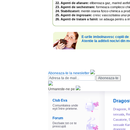
22. Agenti de afanare:
elibereaza gaz, marind astfel 
23. Agenti de sechestrare:
formeaza complecsi chimic
24. Stabilizatori:
mentin starea fizico-chimica a prod
25. Agenti de ingrosare:
cresc vascozitatea unui pr
26. Agenti de tratare a fainii:
se adauga pentru a imbu
E-urile imbolnavesc copiii d
Atentie la aditivii nocivi din
Aboneaza-te la newsletter
Urmareste-ne pe
Club Eva
Dragos
Comunitatea unde
eşti între prietene.
Dragoste
,
R
sexuala
,
Rel
Forum
Casatorie
,
Dezbate tot ce te
sexuale Ka
preocupă
dragoste