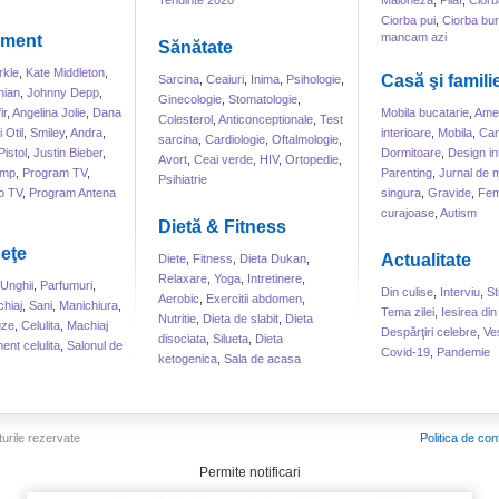
Tendinte 2020
Maioneza
,
Pilaf
,
Ciorb
Ciorba pui
,
Ciorba bur
mancam azi
sment
Sănătate
kle
,
Kate Middleton
,
Casă şi famili
Sarcina
,
Ceaiuri
,
Inima
,
Psihologie
,
hian
,
Johnny Depp
,
Ginecologie
,
Stomatologie
,
ir
,
Angelina Jolie
,
Dana
Mobila bucatarie
,
Amen
Colesterol
,
Anticonceptionale
,
Test
 Otil
,
Smiley
,
Andra
,
interioare
,
Mobila
,
Can
sarcina
,
Cardiologie
,
Oftalmologie
,
Pistol
,
Justin Bieber
,
Dormitoare
,
Design int
Avort
,
Ceai verde
,
HIV
,
Ortopedie
,
ump
,
Program TV
,
Parenting
,
Jurnal de
Psihiatrie
o TV
,
Program Antena
singura
,
Gravide
,
Fem
curajoase
,
Autism
Dietă & Fitness
eţe
Actualitate
Diete
,
Fitness
,
Dieta Dukan
,
Relaxare
,
Yoga
,
Intretinere
,
Unghii
,
Parfumuri
,
Din culise
,
Interviu
,
St
Aerobic
,
Exercitii abdomen
,
hiaj
,
Sani
,
Manichiura
,
Tema zilei
,
Iesirea din
Nutritie
,
Dieta de slabit
,
Dieta
uze
,
Celulita
,
Machiaj
Despărţiri celebre
,
Ve
disociata
,
Silueta
,
Dieta
ent celulita
,
Salonul de
Covid-19
,
Pandemie
ketogenica
,
Sala de acasa
turile rezervate
Politica de conf
Permite notificari