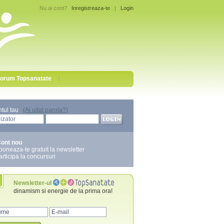
Nu ai cont?
Inregistreaza-te
|
Login
orum Topsanatate
ntul tau
(Ai uitat parola?)
ont nou
boneaza-te gratuit la newsletter
articipa la concursuri
Newsletter-ul
dinamism si energie de la prima ora!