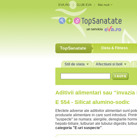
EVA.RO
|
CLUB EVA
|
Mai mult
un serviciu
TopSanatate
Dieta & Fitness
Stil de viata
Afectiuni si boli
Aditivii alimentari sau "invazia 
E 554 - Silicat alumino-sodic
Efectele adverse ale aditivilor alimentari sunt p
produsele alimentare in care sunt introdusi. Prin
"suspecte" se numara: alergiile, dereglarile hormona
hepato-biliare, tulburari ale tubului digestiv, tulb
categoria "E-uri suspecte"
.