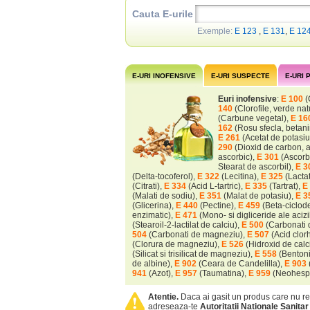
Cauta E-urile
Exemple:
E 123
,
E 131
,
E 12
E-URI INOFENSIVE
E-URI SUSPECTE
E-URI
Euri inofensive
:
E 100
(
140
(Clorofile, verde nat
(Carbune vegetal),
E 16
162
(Rosu sfecla, betan
E 261
(Acetat de potasiu
290
(Dioxid de carbon, 
ascorbic),
E 301
(Ascorb
Stearat de ascorbil),
E 3
(Delta-tocoferol),
E 322
(Lecitina),
E 325
(Lacta
(Citrati),
E 334
(Acid L-tartric),
E 335
(Tartrat),
E
(Malati de sodiu),
E 351
(Malat de potasiu),
E 3
(Glicerina),
E 440
(Pectine),
E 459
(Beta-ciclod
enzimatic),
E 471
(Mono- si digliceride ale acizi
(Stearoil-2-lactilat de calciu),
E 500
(Carbonati 
504
(Carbonati de magneziu),
E 507
(Acid clorh
(Clorura de magneziu),
E 526
(Hidroxid de calci
(Silicat si trisilicat de magneziu),
E 558
(Bentoni
de albine),
E 902
(Ceara de Candelilla),
E 903
941
(Azot),
E 957
(Taumatina),
E 959
(Neohespe
Atentie.
Daca ai gasit un produs care nu r
adreseaza-te
Autoritatii Nationale Sanita