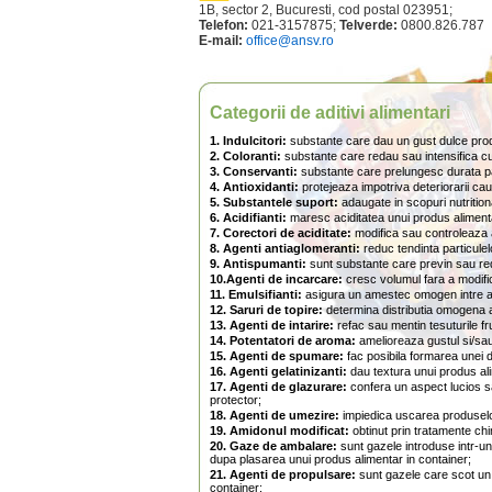
1B, sector 2, Bucuresti, cod postal 023951;
Telefon:
021-3157875;
Telverde:
0800.826.787
E-mail:
office@ansv.ro
Categorii de aditivi alimentari
1. Indulcitori:
substante care dau un gust dulce prod
2. Coloranti:
substante care redau sau intensifica cu
3. Conservanti:
substante care prelungesc durata pa
4. Antioxidanti:
protejeaza impotriva deteriorarii ca
5. Substantele suport:
adaugate in scopuri nutritiona
6. Acidifianti:
maresc aciditatea unui produs alimenta
7. Corectori de aciditate:
modifica sau controleaza ac
8. Agenti antiaglomeranti:
reduc tendinta particulel
9. Antispumanti:
sunt substante care previn sau r
10.Agenti de incarcare:
cresc volumul fara a modifi
11. Emulsifianti:
asigura un amestec omogen intre ap
12. Saruri de topire:
determina distributia omogena a
13. Agenti de intarire:
refac sau mentin tesuturile fr
14. Potentatori de aroma:
amelioreaza gustul si/sau
15. Agenti de spumare:
fac posibila formarea unei 
16. Agenti gelatinizanti:
dau textura unui produs ali
17. Agenti de glazurare:
confera un aspect lucios s
protector;
18. Agenti de umezire:
impiedica uscarea produselo
19. Amidonul modificat:
obtinut prin tratamente chi
20. Gaze de ambalare:
sunt gazele introduse intr-un 
dupa plasarea unui produs alimentar in container;
21. Agenti de propulsare:
sunt gazele care scot un 
container;