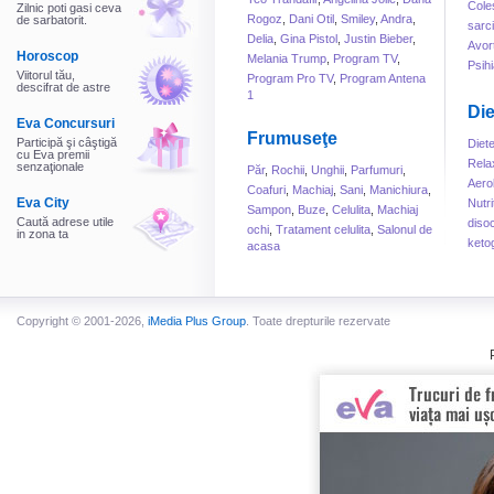
Cole
Zilnic poti gasi ceva
Rogoz
,
Dani Otil
,
Smiley
,
Andra
,
de sarbatorit.
sarc
Delia
,
Gina Pistol
,
Justin Bieber
,
Avor
Horoscop
Melania Trump
,
Program TV
,
Psihi
Viitorul tău,
Program Pro TV
,
Program Antena
descifrat de astre
1
Die
Eva Concursuri
Frumuseţe
Participă şi câştigă
Diet
cu Eva premii
Rela
senzaţionale
Păr
,
Rochii
,
Unghii
,
Parfumuri
,
Aero
Coafuri
,
Machiaj
,
Sani
,
Manichiura
,
Eva City
Nutri
Sampon
,
Buze
,
Celulita
,
Machiaj
Caută adrese utile
disoc
ochi
,
Tratament celulita
,
Salonul de
in zona ta
keto
acasa
Copyright © 2001-2026,
iMedia Plus Group
. Toate drepturile rezervate