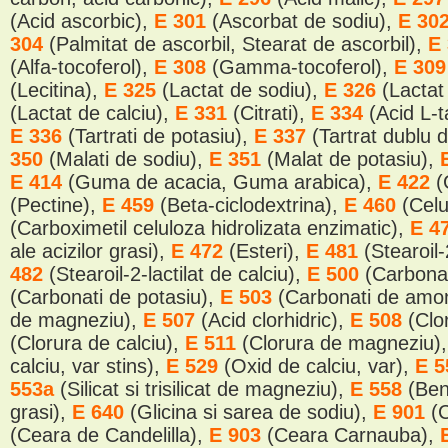
(Acid ascorbic),
E 301
(Ascorbat de sodiu),
E 30
304
(Palmitat de ascorbil, Stearat de ascorbil),
E
(Alfa-tocoferol),
E 308
(Gamma-tocoferol),
E 30
(Lecitina),
E 325
(Lactat de sodiu),
E 326
(Lactat
(Lactat de calciu),
E 331
(Citrati),
E 334
(Acid L-t
E 336
(Tartrati de potasiu),
E 337
(Tartrat dublu 
350
(Malati de sodiu),
E 351
(Malat de potasiu),
E 414
(Guma de acacia, Guma arabica),
E 422
(
(Pectine),
E 459
(Beta-ciclodextrina),
E 460
(Cel
(Carboximetil celuloza hidrolizata enzimatic),
E 4
ale acizilor grasi),
E 472
(Esteri),
E 481
(Stearoil-
482
(Stearoil-2-lactilat de calciu),
E 500
(Carbonat
(Carbonati de potasiu),
E 503
(Carbonati de amo
de magneziu),
E 507
(Acid clorhidric),
E 508
(Clo
(Clorura de calciu),
E 511
(Clorura de magneziu)
calciu, var stins),
E 529
(Oxid de calciu, var),
E 
553a
(Silicat si trisilicat de magneziu),
E 558
(Ben
grasi),
E 640
(Glicina si sarea de sodiu),
E 901
(
(Ceara de Candelilla),
E 903
(Ceara Carnauba),