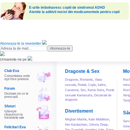
E-urile imbolnavesc copiii de sindromul ADHD
Atentie la aditivii nocivi din medicamentele pentru copii
Aboneaza-te la newsletter
Urmareste-ne pe
Club Eva
Dragoste & Sex
Mo
Comunitatea unde
eşti între prietene.
Dragoste
,
Romantic
,
Viata
Roch
sexuala
,
Relatii
,
Cuplu
,
Iubire
,
mire
Forum
Casatorie
,
Sex
,
Kama Sutra
,
Pozitii
Roch
Dezbate tot ce te
sexuale Kamasutra
,
Declaratii de
Veri
preocupă
dragoste
Tend
Sfaturi
Divertisment
Găseşte
Să
răspunsuri la
întrebările tale
Meghan Markle
,
Kate Middleton
,
Sarc
Kim Kardashian
,
Johnny Depp
,
Gine
Felicitari Eva
Teo Trandafir
,
Angelina Jolie
,
Dana