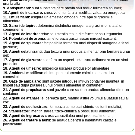
una la alta
9. Antispumanti:
sunt substante care previn sau reduc formarea spumei;
10.Agenti de incarcare:
cresc volumul fara a modifica valoarea energetica;
11. Emulsifianti:
asigura un amestec omogen intre apa si grasimile
alimentare;
12. Saruri de topire:
determina distributia omogena a grasimilor si a altor
componente;
13. Agenti de intarire:
refac sau mentin tesuturile fructelor sau legumelor;
14. Potentatori de aroma:
amelioreaza gustul si/sau mirosul existent;
15. Agenti de spumare:
fac posibila formarea unei dispersii omogene a fazei
gazoase;
16. Agenti gelatinizanti:
dau textura unui produs alimentar prin formarea unui
gel;
17. Agenti de glazurare:
confera un aspect lucios sau actioneaza ca un strat
protector;
18. Agenti de umezire:
impiedica uscarea produselor alimentare;
19. Amidonul modificat:
obtinut prin tratamente chimice din amidon
comestibil;
20. Gaze de ambalare:
sunt gazele introduse intr-un container inaintea, in
timpul sau dupa plasarea unui produs alimentar in container;
21. Agenti de propulsare:
sunt gazele care scot un produs alimentar dintr-un
container;
22. Agenti de afanare:
elibereaza gaz, marind astfel volumul aluatului sau al
cocii;
23. Agenti de sechestrare:
formeaza complecsi chimici cu ionii metalici;
24. Stabilizatori:
mentin starea fizico-chimica a produsului alimentar;
25. Agenti de ingrosare:
cresc vascozitatea unui produs alimentar;
26. Agenti de tratare a fainii:
se adauga pentru a imbunatati calitatile
panificabile.