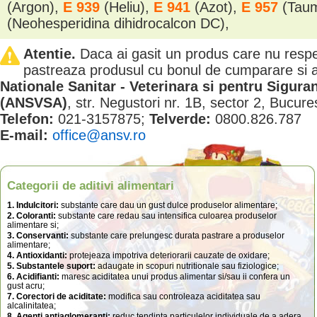
(Argon),
E 939
(Heliu),
E 941
(Azot),
E 957
(Tau
(Neohesperidina dihidrocalcon DC),
Atentie.
Daca ai gasit un produs care nu resp
pastreaza produsul cu bonul de cumparare si
Nationale Sanitar - Veterinara si pentru Sigura
(ANSVSA)
, str. Negustori nr. 1B, sector 2, Bucure
Telefon:
021-3157875;
Telverde:
0800.826.787
E-mail:
office@ansv.ro
Categorii de aditivi alimentari
1. Indulcitori:
substante care dau un gust dulce produselor alimentare;
2. Coloranti:
substante care redau sau intensifica culoarea produselor
alimentare si;
3. Conservanti:
substante care prelungesc durata pastrare a produselor
alimentare;
4. Antioxidanti:
protejeaza impotriva deteriorarii cauzate de oxidare;
5. Substantele suport:
adaugate in scopuri nutritionale sau fiziologice;
6. Acidifianti:
maresc aciditatea unui produs alimentar si/sau ii confera un
gust acru;
7. Corectori de aciditate:
modifica sau controleaza aciditatea sau
alcalinitatea;
8. Agenti antiaglomeranti:
reduc tendinta particulelor individuale de a adera