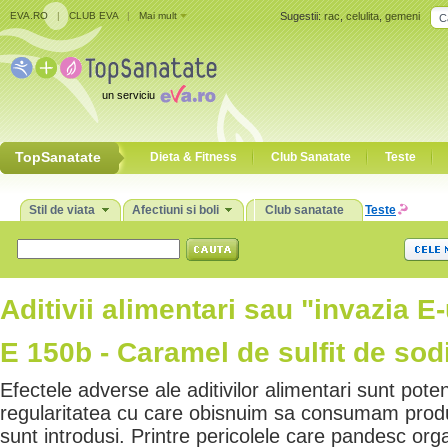
EVA.RO
|
CLUB EVA
|
Mai mult
Sugestii:
rac
,
celulita
,
gemeni
un serviciu
TopSanatate
Dieta & Fitness
Club Sanatate
Teste
Stil de viata
Afectiuni si boli
Club sanatate
Teste
Aditivii alimentari sau "invazia E-
E 150b - Caramel de sulfit de sod
Efectele adverse ale aditivilor alimentari sunt pote
regularitatea cu care obisnuim sa consumam produ
sunt introdusi. Printre pericolele care pandesc or