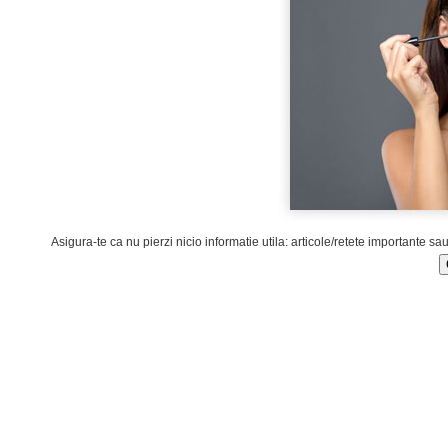
Asigura-te ca nu pierzi nicio informatie utila: articole/retete importante sa