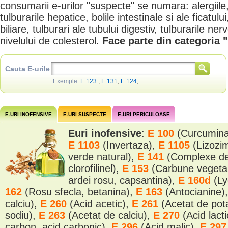
consumarii e-urilor "suspecte" se numara: alergiile
tulburarile hepatice, bolile intestinale si ale ficatulu
biliare, tulburari ale tubului digestiv, tulburarile ne
nivelului de colesterol.
Face parte din categoria 
Cauta E-urile
Exemple:
E 123
,
E 131
,
E 124
, ...
E-URI INOFENSIVE
E-URI SUSPECTE
E-URI PERICULOASE
Euri inofensive
:
E 100
(Curcumin
E 1103
(Invertaza),
E 1105
(Lizozi
verde natural),
E 141
(Complexe de 
clorofilinel),
E 153
(Carbune vegeta
ardei rosu, capsantina),
E 160d
(Ly
162
(Rosu sfecla, betanina),
E 163
(Antocianine)
calciu),
E 260
(Acid acetic),
E 261
(Acetat de pot
sodiu),
E 263
(Acetat de calciu),
E 270
(Acid lact
carbon, acid carbonic),
E 296
(Acid malic),
E 29