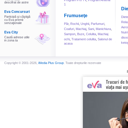
Program Pro TV
,
Program Antena
descifrat de astre
1
Die
Eva Concursuri
Frumuseţe
Participă şi câştigă
Diet
cu Eva premii
Rela
senzaţionale
Păr
,
Rochii
,
Unghii
,
Parfumuri
,
Aero
Coafuri
,
Machiaj
,
Sani
,
Manichiura
,
Eva City
Nutri
Sampon
,
Buze
,
Celulita
,
Machiaj
Caută adrese utile
disoc
ochi
,
Tratament celulita
,
Salonul de
in zona ta
keto
acasa
Copyright © 2001-2026,
iMedia Plus Group
. Toate drepturile rezervate