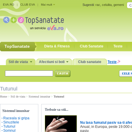
EVA.RO
|
CLUB EVA
|
Mai mult
Sugestii:
rac
,
celulita
,
gemeni
un serviciu
TopSanatate
Dieta & Fitness
Club Sanatate
Teste
Stil de viata
Afectiuni si boli
Club sanatate
Teste
Tutunul
Home
>
Stil de viata
>
Sistemul imunitar
>
Tutunul
Trebuie sa stii...
Sistemul imunitar
Raceala si gripa
Sinuzitele
Nu lasa fumatul pasiv sa-ti af
Tutunul
Anual, in Europa, peste 19.000 
Somnul
pasiv.