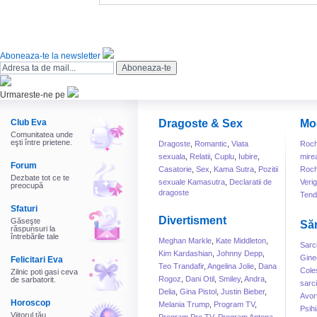
Aboneaza-te la newsletter
Urmareste-ne pe
Club Eva
Dragoste & Sex
Mo
Comunitatea unde
eşti între prietene.
Dragoste
,
Romantic
,
Viata
Roch
sexuala
,
Relatii
,
Cuplu
,
Iubire
,
mire
Forum
Casatorie
,
Sex
,
Kama Sutra
,
Pozitii
Roch
Dezbate tot ce te
sexuale Kamasutra
,
Declaratii de
Veri
preocupă
dragoste
Tend
Sfaturi
Divertisment
Găseşte
Să
răspunsuri la
întrebările tale
Meghan Markle
,
Kate Middleton
,
Sarc
Kim Kardashian
,
Johnny Depp
,
Gine
Felicitari Eva
Teo Trandafir
,
Angelina Jolie
,
Dana
Cole
Zilnic poti gasi ceva
Rogoz
,
Dani Otil
,
Smiley
,
Andra
,
de sarbatorit.
sarc
Delia
,
Gina Pistol
,
Justin Bieber
,
Avor
Horoscop
Melania Trump
,
Program TV
,
Psihi
Viitorul tău,