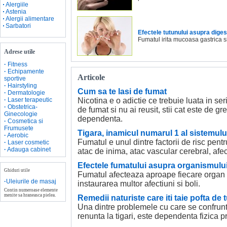
Alergiile
Astenia
Alergii alimentare
Sarbatori
Efectele tutunului asupra diges
Fumatul irita mucoasa gastrica s
Adrese utile
·
Fitness
·
Echipamente
Articole
sportive
·
Hairstyling
Cum sa te lasi de fumat
·
Dermatologie
·
Laser terapeutic
Nicotina e o adictie ce trebuie luata in ser
·
Obstetrica-
de fumat si nu ai reusit, stii cat este de gr
Ginecologie
dependenta.
·
Cosmetica si
Frumusete
Tigara, inamicul numarul 1 al sistemulu
·
Aerobic
Fumatul e unul dintre factorii de risc pent
·
Laser cosmetic
·
Adauga cabinet
atac de inima, atac vascular cerebral, afec
Efectele fumatului asupra organismulu
Ghiduri utile
Fumatul afecteaza aproape fiecare organ 
·
Uleiurile de masaj
instaurarea multor afectiuni si boli.
Contin numeroase elemente
menite sa hraneasca pielea.
Remedii naturiste care iti taie pofta de 
Una dintre problemele cu care se confrunta
renunta la tigari, este dependenta fizica p