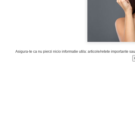
Asigura-te ca nu pierzi nicio informatie utila: articole/retete importante sa