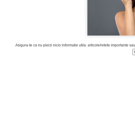
Asigura-te ca nu pierzi nicio informatie utila: articole/retete importante sa