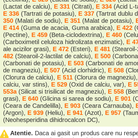
(Lactat de calciu),
E 331
(Citrati),
E 334
(Acid L-t
E 336
(Tartrati de potasiu),
E 337
(Tartrat dublu 
350
(Malati de sodiu),
E 351
(Malat de potasiu),
E 414
(Guma de acacia, Guma arabica),
E 422
(
(Pectine),
E 459
(Beta-ciclodextrina),
E 460
(Cel
(Carboximetil celuloza hidrolizata enzimatic),
E 4
ale acizilor grasi),
E 472
(Esteri),
E 481
(Stearoil-
482
(Stearoil-2-lactilat de calciu),
E 500
(Carbonat
(Carbonati de potasiu),
E 503
(Carbonati de amo
de magneziu),
E 507
(Acid clorhidric),
E 508
(Clo
(Clorura de calciu),
E 511
(Clorura de magneziu)
calciu, var stins),
E 529
(Oxid de calciu, var),
E 
553a
(Silicat si trisilicat de magneziu),
E 558
(Ben
grasi),
E 640
(Glicina si sarea de sodiu),
E 901
(
(Ceara de Candelilla),
E 903
(Ceara Carnauba),
(Argon),
E 939
(Heliu),
E 941
(Azot),
E 957
(Tau
(Neohesperidina dihidrocalcon DC),
Atentie.
Daca ai gasit un produs care nu resp