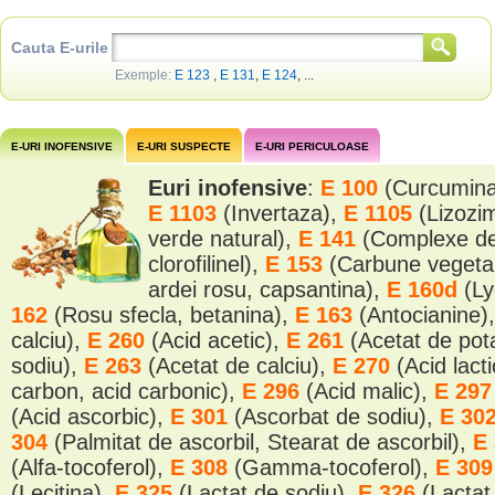
Cauta E-urile
Exemple:
E 123
,
E 131
,
E 124
, ...
E-URI INOFENSIVE
E-URI SUSPECTE
E-URI PERICULOASE
Euri inofensive
:
E 100
(Curcumin
E 1103
(Invertaza),
E 1105
(Lizozi
verde natural),
E 141
(Complexe de 
clorofilinel),
E 153
(Carbune vegeta
ardei rosu, capsantina),
E 160d
(Ly
162
(Rosu sfecla, betanina),
E 163
(Antocianine)
calciu),
E 260
(Acid acetic),
E 261
(Acetat de pot
sodiu),
E 263
(Acetat de calciu),
E 270
(Acid lact
carbon, acid carbonic),
E 296
(Acid malic),
E 29
(Acid ascorbic),
E 301
(Ascorbat de sodiu),
E 30
304
(Palmitat de ascorbil, Stearat de ascorbil),
E
(Alfa-tocoferol),
E 308
(Gamma-tocoferol),
E 30
(Lecitina),
E 325
(Lactat de sodiu),
E 326
(Lactat