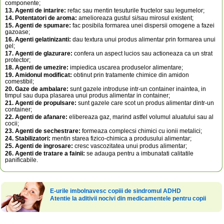
componente;
13. Agenti de intarire:
refac sau mentin tesuturile fructelor sau legumelor;
14. Potentatori de aroma:
amelioreaza gustul si/sau mirosul existent;
15. Agenti de spumare:
fac posibila formarea unei dispersii omogene a fazei
gazoase;
16. Agenti gelatinizanti:
dau textura unui produs alimentar prin formarea unui
gel;
17. Agenti de glazurare:
confera un aspect lucios sau actioneaza ca un strat
protector;
18. Agenti de umezire:
impiedica uscarea produselor alimentare;
19. Amidonul modificat:
obtinut prin tratamente chimice din amidon
comestibil;
20. Gaze de ambalare:
sunt gazele introduse intr-un container inaintea, in
timpul sau dupa plasarea unui produs alimentar in container;
21. Agenti de propulsare:
sunt gazele care scot un produs alimentar dintr-un
container;
22. Agenti de afanare:
elibereaza gaz, marind astfel volumul aluatului sau al
cocii;
23. Agenti de sechestrare:
formeaza complecsi chimici cu ionii metalici;
24. Stabilizatori:
mentin starea fizico-chimica a produsului alimentar;
25. Agenti de ingrosare:
cresc vascozitatea unui produs alimentar;
26. Agenti de tratare a fainii:
se adauga pentru a imbunatati calitatile
panificabile.
E-urile imbolnavesc copiii de sindromul ADHD
Atentie la aditivii nocivi din medicamentele pentru copii