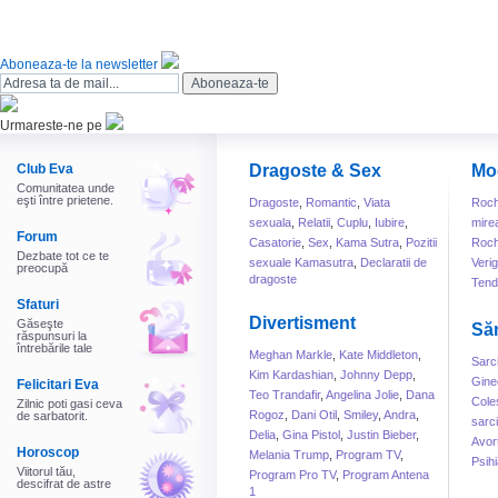
Aboneaza-te la newsletter
Urmareste-ne pe
Club Eva
Dragoste & Sex
Mo
Comunitatea unde
eşti între prietene.
Dragoste
,
Romantic
,
Viata
Roch
sexuala
,
Relatii
,
Cuplu
,
Iubire
,
mire
Forum
Casatorie
,
Sex
,
Kama Sutra
,
Pozitii
Roch
Dezbate tot ce te
sexuale Kamasutra
,
Declaratii de
Veri
preocupă
dragoste
Tend
Sfaturi
Divertisment
Găseşte
Să
răspunsuri la
întrebările tale
Meghan Markle
,
Kate Middleton
,
Sarc
Kim Kardashian
,
Johnny Depp
,
Gine
Felicitari Eva
Teo Trandafir
,
Angelina Jolie
,
Dana
Cole
Zilnic poti gasi ceva
Rogoz
,
Dani Otil
,
Smiley
,
Andra
,
de sarbatorit.
sarc
Delia
,
Gina Pistol
,
Justin Bieber
,
Avor
Horoscop
Melania Trump
,
Program TV
,
Psihi
Viitorul tău,
Program Pro TV
,
Program Antena
descifrat de astre
1