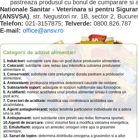
pastreaza produsul cu bonul de cumparare si
Nationale Sanitar - Veterinara si pentru Sigura
(ANSVSA)
, str. Negustori nr. 1B, sector 2, Bucure
Telefon:
021-3157875;
Telverde:
0800.826.787
E-mail:
office@ansv.ro
Categorii de aditivi alimentari
1. Indulcitori:
substante care dau un gust dulce produselor alimentare;
2. Coloranti:
substante care redau sau intensifica culoarea produselor
alimentare si;
3. Conservanti:
substante care prelungesc durata pastrare a produselor
alimentare;
4. Antioxidanti:
protejeaza impotriva deteriorarii cauzate de oxidare;
5. Substantele suport:
adaugate in scopuri nutritionale sau fiziologice;
6. Acidifianti:
maresc aciditatea unui produs alimentar si/sau ii confera un
gust acru;
7. Corectori de aciditate:
modifica sau controleaza aciditatea sau
alcalinitatea;
8. Agenti antiaglomeranti:
reduc tendinta particulelor individuale de a adera
una la alta
9. Antispumanti:
sunt substante care previn sau reduc formarea spumei;
10.Agenti de incarcare:
cresc volumul fara a modifica valoarea energetica;
11. Emulsifianti:
asigura un amestec omogen intre apa si grasimile
alimentare;
12. Saruri de topire:
determina distributia omogena a grasimilor si a altor