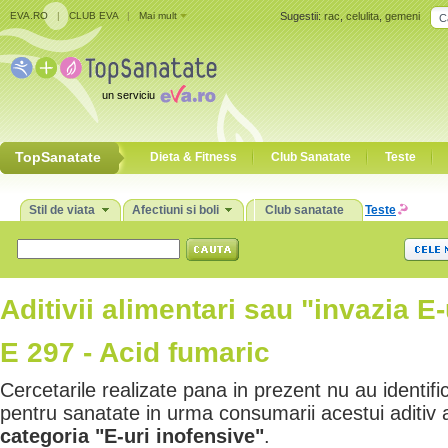
EVA.RO
|
CLUB EVA
|
Mai mult
Sugestii:
rac
,
celulita
,
gemeni
un serviciu
TopSanatate
Dieta & Fitness
Club Sanatate
Teste
Stil de viata
Afectiuni si boli
Club sanatate
Teste
Aditivii alimentari sau "invazia E-
E 297 - Acid fumaric
Cercetarile realizate pana in prezent nu au identific
pentru sanatate in urma consumarii acestui aditiv 
categoria "E-uri inofensive"
.