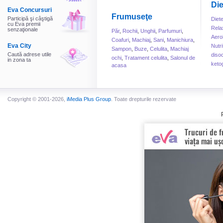
Die
Eva Concursuri
Frumuseţe
Participă şi câştigă
Diet
cu Eva premii
Rela
senzaţionale
Păr
,
Rochii
,
Unghii
,
Parfumuri
,
Aero
Coafuri
,
Machiaj
,
Sani
,
Manichiura
,
Eva City
Nutri
Sampon
,
Buze
,
Celulita
,
Machiaj
Caută adrese utile
disoc
ochi
,
Tratament celulita
,
Salonul de
in zona ta
keto
acasa
Copyright © 2001-2026,
iMedia Plus Group
. Toate drepturile rezervate