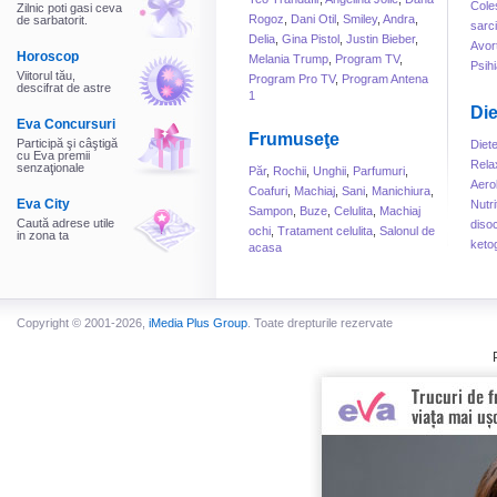
Cole
Zilnic poti gasi ceva
Rogoz
,
Dani Otil
,
Smiley
,
Andra
,
de sarbatorit.
sarc
Delia
,
Gina Pistol
,
Justin Bieber
,
Avor
Horoscop
Melania Trump
,
Program TV
,
Psihi
Viitorul tău,
Program Pro TV
,
Program Antena
descifrat de astre
1
Die
Eva Concursuri
Frumuseţe
Participă şi câştigă
Diet
cu Eva premii
Rela
senzaţionale
Păr
,
Rochii
,
Unghii
,
Parfumuri
,
Aero
Coafuri
,
Machiaj
,
Sani
,
Manichiura
,
Eva City
Nutri
Sampon
,
Buze
,
Celulita
,
Machiaj
Caută adrese utile
disoc
ochi
,
Tratament celulita
,
Salonul de
in zona ta
keto
acasa
Copyright © 2001-2026,
iMedia Plus Group
. Toate drepturile rezervate