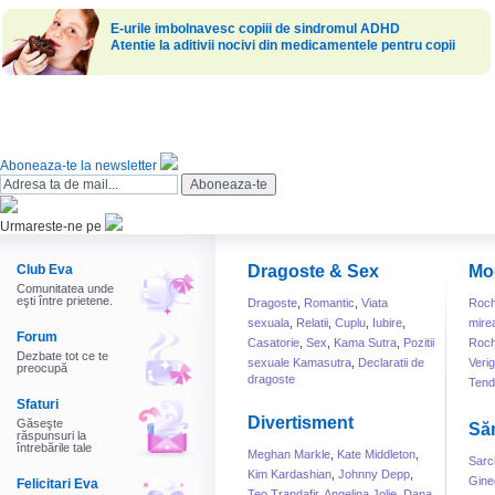
E-urile imbolnavesc copiii de sindromul ADHD
Atentie la aditivii nocivi din medicamentele pentru copii
Aboneaza-te la newsletter
Urmareste-ne pe
Club Eva
Dragoste & Sex
Mo
Comunitatea unde
eşti între prietene.
Dragoste
,
Romantic
,
Viata
Roch
sexuala
,
Relatii
,
Cuplu
,
Iubire
,
mire
Forum
Casatorie
,
Sex
,
Kama Sutra
,
Pozitii
Roch
Dezbate tot ce te
sexuale Kamasutra
,
Declaratii de
Veri
preocupă
dragoste
Tend
Sfaturi
Divertisment
Găseşte
Să
răspunsuri la
întrebările tale
Meghan Markle
,
Kate Middleton
,
Sarc
Kim Kardashian
,
Johnny Depp
,
Gine
Felicitari Eva
Teo Trandafir
,
Angelina Jolie
,
Dana