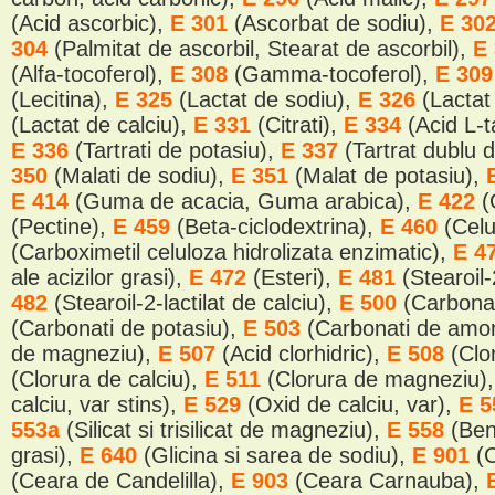
(Acid ascorbic),
E 301
(Ascorbat de sodiu),
E 30
304
(Palmitat de ascorbil, Stearat de ascorbil),
E
(Alfa-tocoferol),
E 308
(Gamma-tocoferol),
E 30
(Lecitina),
E 325
(Lactat de sodiu),
E 326
(Lactat
(Lactat de calciu),
E 331
(Citrati),
E 334
(Acid L-t
E 336
(Tartrati de potasiu),
E 337
(Tartrat dublu 
350
(Malati de sodiu),
E 351
(Malat de potasiu),
E 414
(Guma de acacia, Guma arabica),
E 422
(
(Pectine),
E 459
(Beta-ciclodextrina),
E 460
(Cel
(Carboximetil celuloza hidrolizata enzimatic),
E 4
ale acizilor grasi),
E 472
(Esteri),
E 481
(Stearoil-
482
(Stearoil-2-lactilat de calciu),
E 500
(Carbonat
(Carbonati de potasiu),
E 503
(Carbonati de amo
de magneziu),
E 507
(Acid clorhidric),
E 508
(Clo
(Clorura de calciu),
E 511
(Clorura de magneziu)
calciu, var stins),
E 529
(Oxid de calciu, var),
E 
553a
(Silicat si trisilicat de magneziu),
E 558
(Ben
grasi),
E 640
(Glicina si sarea de sodiu),
E 901
(
(Ceara de Candelilla),
E 903
(Ceara Carnauba),