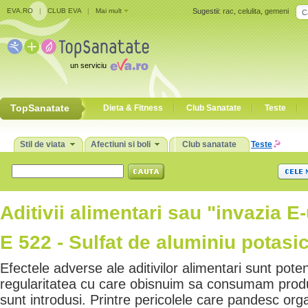
EVA.RO
|
CLUB EVA
|
Mai mult
Sugestii:
rac
,
celulita
,
gemeni
un serviciu
TopSanatate
Dieta & Fitness
Club Sanatate
Teste
Stil de viata
Afectiuni si boli
Club sanatate
Teste
Aditivii alimentari sau "invazia E-
E 522 - Sulfat de aluminiu potasi
Efectele adverse ale aditivilor alimentari sunt pote
regularitatea cu care obisnuim sa consumam produ
sunt introdusi. Printre pericolele care pandesc or