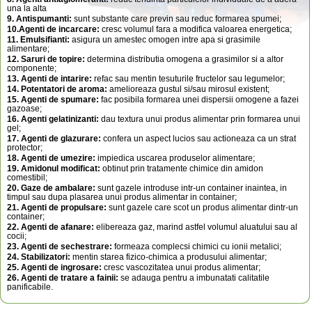
una la alta
9. Antispumanti:
sunt substante care previn sau reduc formarea spumei;
10.Agenti de incarcare:
cresc volumul fara a modifica valoarea energetica;
11. Emulsifianti:
asigura un amestec omogen intre apa si grasimile
alimentare;
12. Saruri de topire:
determina distributia omogena a grasimilor si a altor
componente;
13. Agenti de intarire:
refac sau mentin tesuturile fructelor sau legumelor;
14. Potentatori de aroma:
amelioreaza gustul si/sau mirosul existent;
15. Agenti de spumare:
fac posibila formarea unei dispersii omogene a fazei
gazoase;
16. Agenti gelatinizanti:
dau textura unui produs alimentar prin formarea unui
gel;
17. Agenti de glazurare:
confera un aspect lucios sau actioneaza ca un strat
protector;
18. Agenti de umezire:
impiedica uscarea produselor alimentare;
19. Amidonul modificat:
obtinut prin tratamente chimice din amidon
comestibil;
20. Gaze de ambalare:
sunt gazele introduse intr-un container inaintea, in
timpul sau dupa plasarea unui produs alimentar in container;
21. Agenti de propulsare:
sunt gazele care scot un produs alimentar dintr-un
container;
22. Agenti de afanare:
elibereaza gaz, marind astfel volumul aluatului sau al
cocii;
23. Agenti de sechestrare:
formeaza complecsi chimici cu ionii metalici;
24. Stabilizatori:
mentin starea fizico-chimica a produsului alimentar;
25. Agenti de ingrosare:
cresc vascozitatea unui produs alimentar;
26. Agenti de tratare a fainii:
se adauga pentru a imbunatati calitatile
panificabile.