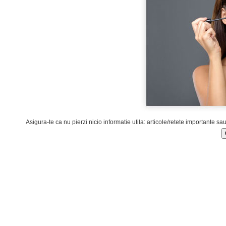
Asigura-te ca nu pierzi nicio informatie utila: articole/retete importante sa