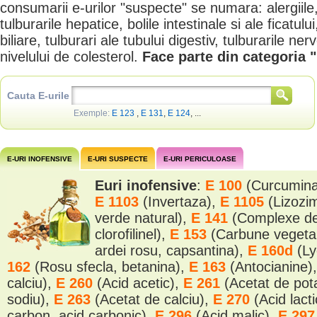
consumarii e-urilor "suspecte" se numara: alergiile
tulburarile hepatice, bolile intestinale si ale ficatulu
biliare, tulburari ale tubului digestiv, tulburarile ne
nivelului de colesterol.
Face parte din categoria 
Cauta E-urile
Exemple:
E 123
,
E 131
,
E 124
, ...
E-URI INOFENSIVE
E-URI SUSPECTE
E-URI PERICULOASE
Euri inofensive
:
E 100
(Curcumin
E 1103
(Invertaza),
E 1105
(Lizozi
verde natural),
E 141
(Complexe de 
clorofilinel),
E 153
(Carbune vegeta
ardei rosu, capsantina),
E 160d
(Ly
162
(Rosu sfecla, betanina),
E 163
(Antocianine)
calciu),
E 260
(Acid acetic),
E 261
(Acetat de pot
sodiu),
E 263
(Acetat de calciu),
E 270
(Acid lact
carbon, acid carbonic),
E 296
(Acid malic),
E 29