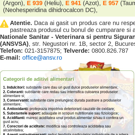
(Argon),
E 939
(Heliu),
E 941
(Azot),
E 957
(Tau
(Neohesperidina dihidrocalcon DC),
Atentie.
Daca ai gasit un produs care nu resp
pastreaza produsul cu bonul de cumparare si
Nationale Sanitar - Veterinara si pentru Sigura
(ANSVSA)
, str. Negustori nr. 1B, sector 2, Bucure
Telefon:
021-3157875;
Telverde:
0800.826.787
E-mail:
office@ansv.ro
Categorii de aditivi alimentari
1. Indulcitori:
substante care dau un gust dulce produselor alimentare;
2. Coloranti:
substante care redau sau intensifica culoarea produselor
alimentare si;
3. Conservanti:
substante care prelungesc durata pastrare a produselor
alimentare;
4. Antioxidanti:
protejeaza impotriva deteriorarii cauzate de oxidare;
5. Substantele suport:
adaugate in scopuri nutritionale sau fiziologice;
6. Acidifianti:
maresc aciditatea unui produs alimentar si/sau ii confera un
gust acru;
7. Corectori de aciditate:
modifica sau controleaza aciditatea sau
alcalinitatea;
8. Agenti antiaglomeranti:
reduc tendinta particulelor individuale de a adera