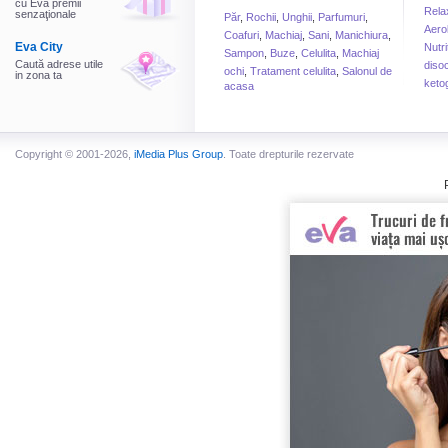
cu Eva premii
Rela
senzaţionale
Păr
,
Rochii
,
Unghii
,
Parfumuri
,
Aero
Coafuri
,
Machiaj
,
Sani
,
Manichiura
,
Eva City
Nutri
Sampon
,
Buze
,
Celulita
,
Machiaj
Caută adrese utile
disoc
ochi
,
Tratament celulita
,
Salonul de
in zona ta
keto
acasa
Copyright © 2001-2026,
iMedia Plus Group
. Toate drepturile rezervate