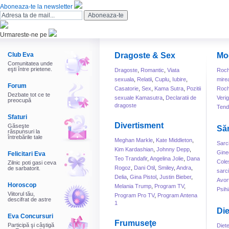
Aboneaza-te la newsletter
Urmareste-ne pe
Club Eva
Dragoste & Sex
Mo
Comunitatea unde
eşti între prietene.
Dragoste
,
Romantic
,
Viata
Roch
sexuala
,
Relatii
,
Cuplu
,
Iubire
,
mire
Forum
Casatorie
,
Sex
,
Kama Sutra
,
Pozitii
Roch
Dezbate tot ce te
sexuale Kamasutra
,
Declaratii de
Veri
preocupă
dragoste
Tend
Sfaturi
Divertisment
Găseşte
Să
răspunsuri la
întrebările tale
Meghan Markle
,
Kate Middleton
,
Sarc
Kim Kardashian
,
Johnny Depp
,
Gine
Felicitari Eva
Teo Trandafir
,
Angelina Jolie
,
Dana
Cole
Zilnic poti gasi ceva
Rogoz
,
Dani Otil
,
Smiley
,
Andra
,
de sarbatorit.
sarc
Delia
,
Gina Pistol
,
Justin Bieber
,
Avor
Horoscop
Melania Trump
,
Program TV
,
Psihi
Viitorul tău,
Program Pro TV
,
Program Antena
descifrat de astre
1
Die
Eva Concursuri
Frumuseţe
Participă şi câştigă
Diet