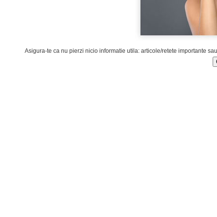
Asigura-te ca nu pierzi nicio informatie utila: articole/retete importante sa