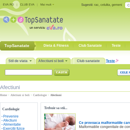
EVA.RO
|
CLUB EVA
|
Mai mult
Sugestii:
rac
,
celulita
,
gemeni
un serviciu
TopSanatate
Dieta & Fitness
Club Sanatate
Teste
Stil de viata
Afectiuni si boli
Club sanatate
Teste
Afectiuni
Home
>
Afectiuni si boli
>
Cardiologie
>
Afectiuni
Trebuie sa stii...
Cardiologie
Prevenire
Afectiuni
Ce provoaca malformatiile car
Alimentatie
Malformatiile congenitale de cord
Exercitii fizice