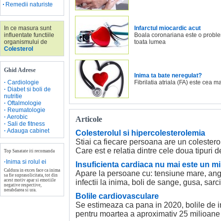
Remedii naturiste
In ce masura sunt
Infarctul miocardic acut
influentate functiile
Boala coronariana este o proble
organismului de
toata lumea
Colesterol
Ghid Adrese
Inima ta bate neregulat?
·
Cardiologie
Fibrilatia atriala (FA) este cea m
·
Diabet si boli de
nutritie
·
Oftalmologie
·
Reumatologie
·
Aerobic
Articole
·
Sali de fitness
·
Adauga cabinet
Colesterolul si hipercolesterolemia
Stiai ca fiecare persoana are un colesterol
Care est e relatia dintre cele doua tipuri d
Top Sanatate iti recomanda
·
Inima si rolul ei
Insuficienta cardiaca nu mai este un mi
Caldura in exces face ca inima
Apare la persoane cu: tensiune mare, angi
sa fie suprasolicitata, tot din
acest motiv apar si emotiile
infectii la inima, boli de sange, gusa, sarc
negative respective,
nerabdarea si ura.
Bolile cardiovasculare
Se estimeaza ca pana in 2020, bolile de i
pentru moartea a aproximativ 25 milioane