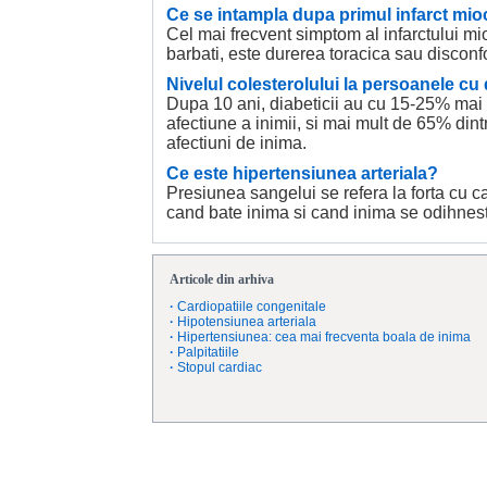
Ce se intampla dupa primul infarct mio
Cel mai frecvent simptom al infarctului mioc
barbati, este durerea toracica sau disconfo
Nivelul colesterolului la persoanele cu 
Dupa 10 ani, diabeticii au cu 15-25% mai
afectiune a inimii, si mai mult de 65% din
afectiuni de inima.
Ce este hipertensiunea arteriala?
Presiunea sangelui se refera la forta cu ca
cand bate inima si cand inima se odihnes
Articole din arhiva
·
Cardiopatiile congenitale
·
Hipotensiunea arteriala
·
Hipertensiunea: cea mai frecventa boala de inima
·
Palpitatiile
·
Stopul cardiac