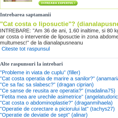
Intrebarea saptamanii
"Cat costa o liposuctie"? (dianalapusn
INTREBARE: "Am 36 de ani, 1.60 inaltime, si 80 k
ar costa o interventie de liposuctie in zona abdome
multumesc!" de la dianalapusneanu
Citeste tot raspunsul
Alte raspunsuri la intrebari
"Probleme in viata de cuplu" (filler)
"Cat costa operatia de marire a sanilor?" (anamari
"Ce sa fac sa slabesc?" (dragan ciprian)
"Ce sanse de reusita are operatia?" (madalina75)
"Fetita mea are urechile asimetrice" (angelatudori
"Cat costa o abdominoplastie?" (draganmihaela)
"Operatie de corectare a piciorului lat" (tachys27)
"Operatie de deviatie de sept" (alinar)