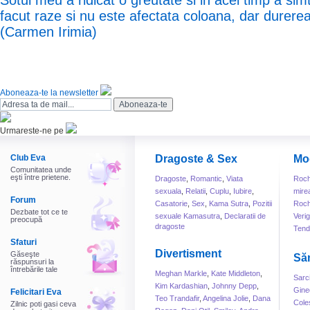
Sotul meu a ridicat o greutate si in acel timp a sim
facut raze si nu este afectata coloana, dar durere
(Carmen Irimia)
Aboneaza-te la newsletter
Urmareste-ne pe
Club Eva
Dragoste & Sex
Mo
Comunitatea unde
eşti între prietene.
Dragoste
,
Romantic
,
Viata
Roch
sexuala
,
Relatii
,
Cuplu
,
Iubire
,
mire
Forum
Casatorie
,
Sex
,
Kama Sutra
,
Pozitii
Roch
Dezbate tot ce te
sexuale Kamasutra
,
Declaratii de
Veri
preocupă
dragoste
Tend
Sfaturi
Divertisment
Găseşte
Să
răspunsuri la
întrebările tale
Meghan Markle
,
Kate Middleton
,
Sarc
Kim Kardashian
,
Johnny Depp
,
Gine
Felicitari Eva
Teo Trandafir
,
Angelina Jolie
,
Dana
Cole
Zilnic poti gasi ceva