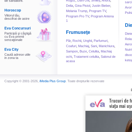
Rogoz
,
Dani Otil
,
Smiley
,
Andra
,
de sarbatorit.
sarc
Delia
,
Gina Pistol
,
Justin Bieber
,
Avor
Horoscop
Melania Trump
,
Program TV
,
Psihi
Viitorul tău,
Program Pro TV
,
Program Antena
descifrat de astre
1
Die
Eva Concursuri
Frumuseţe
Participă şi câştigă
Diet
cu Eva premii
Rela
senzaţionale
Păr
,
Rochii
,
Unghii
,
Parfumuri
,
Aero
Coafuri
,
Machiaj
,
Sani
,
Manichiura
,
Eva City
Nutri
Sampon
,
Buze
,
Celulita
,
Machiaj
Caută adrese utile
disoc
ochi
,
Tratament celulita
,
Salonul de
in zona ta
keto
acasa
Copyright © 2001-2026,
iMedia Plus Group
. Toate drepturile rezervate