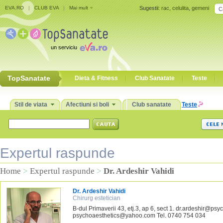
EVA.RO
|
CLUB EVA
|
Mai mult
Sugestii:
rac
,
celulita
,
gemeni
un serviciu
TopSanatate
Dieta & Fitness
Club Sanatate
Teste
Stil de viata
Afectiuni si boli
Club sanatate
Teste
Expertul raspunde
Home
>
Expertul raspunde
>
Dr. Ardeshir Vahidi
Dr. Ardeshir Vahidi
Chirurg estetician
B-dul Primaverii 43, etj.3, ap 6, sect 1. dr.ardeshir@psy
psychoaesthetics@yahoo.com Tel. 0740 754 034