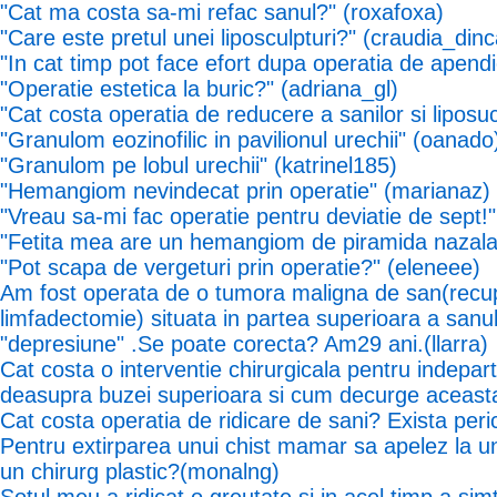
"Cat ma costa sa-mi refac sanul?" (roxafoxa)
"Care este pretul unei liposculpturi?" (craudia_dinc
"In cat timp pot face efort dupa operatia de apend
"Operatie estetica la buric?" (adriana_gl)
"Cat costa operatia de reducere a sanilor si liposuc
"Granulom eozinofilic in pavilionul urechii" (oanado
"Granulom pe lobul urechii" (katrinel185)
"Hemangiom nevindecat prin operatie" (marianaz)
"Vreau sa-mi fac operatie pentru deviatie de sept!
"Fetita mea are un hemangiom de piramida nazala
"Pot scapa de vergeturi prin operatie?" (eleneee)
Am fost operata de o tumora maligna de san(recup
limfadectomie) situata in partea superioara a san
"depresiune" .Se poate corecta? Am29 ani.(llarra)
Cat costa o interventie chirurgicala pentru indepar
deasupra buzei superioara si cum decurge aceasta 
Cat costa operatia de ridicare de sani? Exista per
Pentru extirparea unui chist mamar sa apelez la un
un chirurg plastic?(monalng)