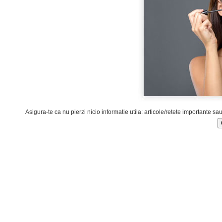
Asigura-te ca nu pierzi nicio informatie utila: articole/retete importante sa