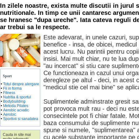
In zilele noastre, exista multe discutii in jurul
nutritionale. In timp ce unii cantaresc argument
se hranesc "dupa ureche". Iata cateva reguli de
ar trebui sa le respecte.
Este adevarat, in unele cazuri, sup
benefice - insa, de obicei, medicul
acest lucru. Nu parintii pentru copii
insisi. Mai mult chiar, nu te lua du
"au incercat" si stiu care suplimen
Ce functioneaza in cazul unui orga
Sport
deregleze pe altul - deci, in acest
Totul despre alergare
"medicul stie cel mai bine" se aplic
Fii in forma
Fitness
Nutritia & sportul
Suplimentele adminstrate gresit sau 
Bodybuilding
Metoda Pilates
pot provoca mult rau - deci nu este
Aerobic acvatic
Aerobic
consecintele pot fi chiar fatale. Mot
Sportivii si sanatatea
baza consumului de suplimente nut
spune si numele, "suplimentarea" ap
Cauta in site mai
cu acele substante importante pe 