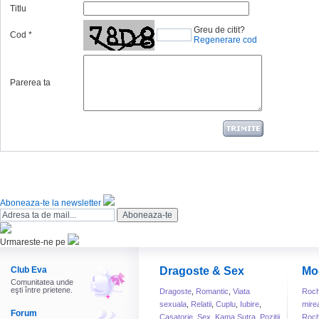
Titlu
Greu de citit?
Cod
*
Regenerare cod
Parerea ta
Aboneaza-te la newsletter
Urmareste-ne pe
Club Eva
Dragoste & Sex
Mo
Comunitatea unde
eşti între prietene.
Dragoste
,
Romantic
,
Viata
Roch
sexuala
,
Relatii
,
Cuplu
,
Iubire
,
mire
Forum
Casatorie
,
Sex
,
Kama Sutra
,
Pozitii
Roch