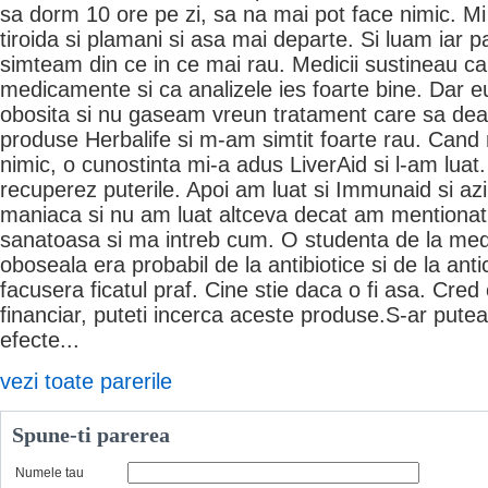
sa dorm 10 ore pe zi, sa na mai pot face nimic. Mi 
tiroida si plamani si asa mai departe. Si luam iar pas
simteam din ce in ce mai rau. Medicii sustineau ca
medicamente si ca analizele ies foarte bine. Dar e
obosita si nu gaseam vreun tratament care sa dea 
produse Herbalife si m-am simtit foarte rau. Cand
nimic, o cunostinta mi-a adus LiverAid si l-am lua
recuperez puterile. Apoi am luat si Immunaid si az
maniaca si nu am luat altceva decat am mentionat
sanatoasa si ma intreb cum. O studenta de la med
oboseala era probabil de la antibiotice si de la ant
facusera ficatul praf. Cine stie daca o fi asa. Cred
financiar, puteti incerca aceste produse.S-ar putea 
efecte...
vezi toate parerile
Spune-ti parerea
Numele tau