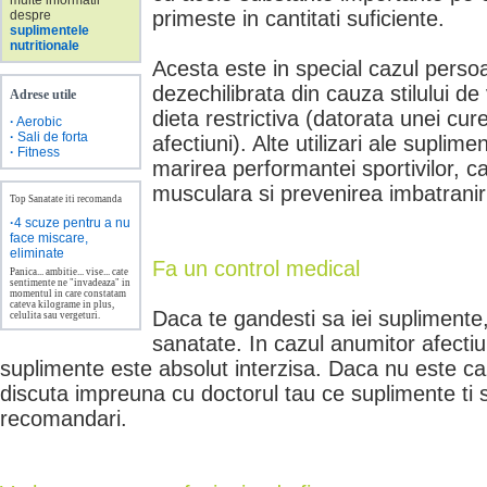
multe informatii
primeste in cantitati suficiente.
despre
suplimentele
nutritionale
Acesta este in special cazul perso
dezechilibrata din cauza stilului de
Adrese utile
dieta restrictiva (datorata unei cur
·
Aerobic
·
Sali de forta
afectiuni). Alte utilizari ale suplime
·
Fitness
marirea performantei sportivilor, c
musculara si prevenirea imbatranir
Top Sanatate iti recomanda
·
4 scuze pentru a nu
face miscare,
eliminate
Fa un control medical
Panica... ambitie... vise... cate
sentimente ne "invadeaza" in
momentul in care constatam
cateva kilograme in plus,
Daca te gandesti sa iei suplimente, 
celulita sau vergeturi.
sanatate. In cazul anumitor afectiu
suplimente este absolut interzisa. Daca nu este caz
discuta impreuna cu doctorul tau ce suplimente ti s
recomandari.