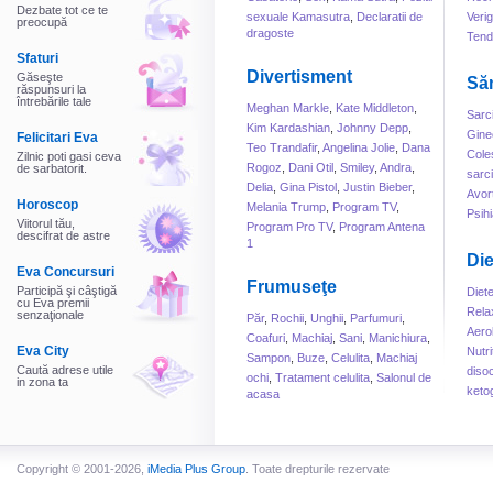
Dezbate tot ce te
sexuale Kamasutra
,
Declaratii de
Veri
preocupă
dragoste
Tend
Sfaturi
Divertisment
Găseşte
Să
răspunsuri la
întrebările tale
Meghan Markle
,
Kate Middleton
,
Sarc
Kim Kardashian
,
Johnny Depp
,
Gine
Felicitari Eva
Teo Trandafir
,
Angelina Jolie
,
Dana
Cole
Zilnic poti gasi ceva
Rogoz
,
Dani Otil
,
Smiley
,
Andra
,
de sarbatorit.
sarc
Delia
,
Gina Pistol
,
Justin Bieber
,
Avor
Horoscop
Melania Trump
,
Program TV
,
Psihi
Viitorul tău,
Program Pro TV
,
Program Antena
descifrat de astre
1
Die
Eva Concursuri
Frumuseţe
Participă şi câştigă
Diet
cu Eva premii
Rela
senzaţionale
Păr
,
Rochii
,
Unghii
,
Parfumuri
,
Aero
Coafuri
,
Machiaj
,
Sani
,
Manichiura
,
Eva City
Nutri
Sampon
,
Buze
,
Celulita
,
Machiaj
Caută adrese utile
disoc
ochi
,
Tratament celulita
,
Salonul de
in zona ta
keto
acasa
Copyright © 2001-2026,
iMedia Plus Group
. Toate drepturile rezervate