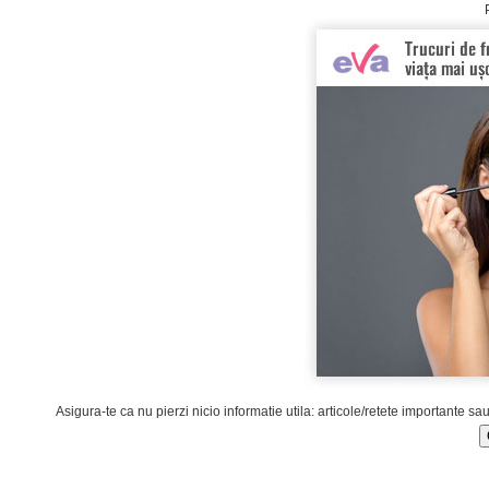
Asigura-te ca nu pierzi nicio informatie utila: articole/retete importante sa