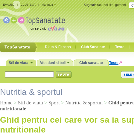
EVA.RO
|
CLUB EVA
|
Mai mult
Sugestii:
rac
,
celulita
,
gemeni
un serviciu
TopSanatate
Dieta & Fitness
Club Sanatate
Teste
Stil de viata
Afectiuni si boli
Club sanatate
Teste
Nutritia & sportul
Home
>
Stil de viata
>
Sport
>
Nutritia & sportul
>
Ghid pentru
nutritionale
Ghid pentru cei care vor sa ia su
nutritionale