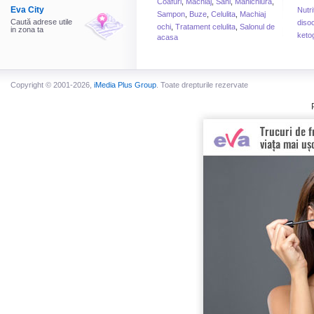
Coafuri
,
Machiaj
,
Sani
,
Manichiura
,
Eva City
Nutri
Sampon
,
Buze
,
Celulita
,
Machiaj
Caută adrese utile
disoc
ochi
,
Tratament celulita
,
Salonul de
in zona ta
keto
acasa
Copyright © 2001-2026,
iMedia Plus Group
. Toate drepturile rezervate