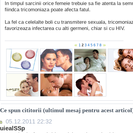
In timpul sarcinii orice femeie trebuie sa fie atenta la sem
fiindca tricomoniaza poate afecta fatul.
La fel ca celelalte boli cu transmitere sexuala, tricomonia
favorizeaza infectarea cu alti germeni, chiar si cu HIV.
1
2
3
4
5
6
7
8
Ce spun cititorii (ultimul mesaj pentru acest articol
05.12.2011 22:32
uiealSSp