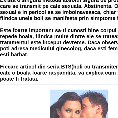
Exista o singura metoda absolut sigura de prot
care se transmit pe cale sexuala. Abstinenta. 
sexual e in pericol sa se imbolnaveasca, chiar 
fiindca unele boli se manifesta prin simptome f
Este foarte important sa-ti cunosti bine corpul
repede boala, fiindca multe dintre ele se trat
tratamentul este inceput devreme. Daca obser
poti adresa medicului ginecolog, daca esti fem
esti barbat.
Fiecare articol din seria BTS(boli cu transmit
cate o boala foarte raspandita, va explica cum
poate fi tratata.