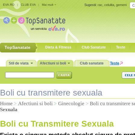
EVA.RO
|
CLUB EVA
|
Mai mult
Sugestii:
rac
,
celulita
,
gemeni
un serviciu
TopSanatate
Dieta & Fitness
Club Sanatate
Teste
Stil de viata
Afectiuni si boli
Club sanatate
Teste
Boli cu transmitere sexuala
Home
>
Afectiuni si boli
>
Ginecologie
>
Boli cu transmitere 
Sexuala
Boli cu Transmitere Sexuala