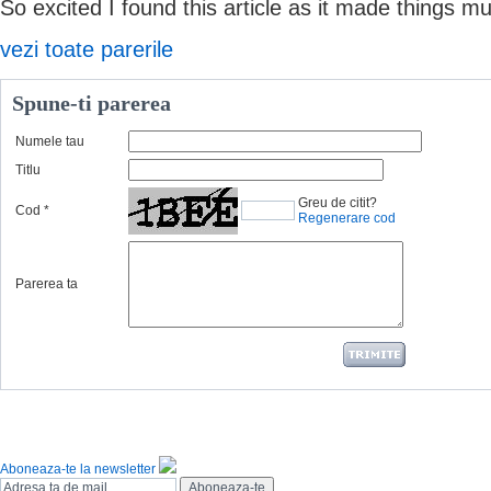
So excited I found this article as it made things m
vezi toate parerile
Spune-ti parerea
Numele tau
Titlu
Greu de citit?
Cod
*
Regenerare cod
Parerea ta
Aboneaza-te la newsletter