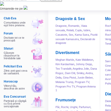
Urmareste-ne pe
Club Eva
Dragoste & Sex
Mo
Comunitatea unde
eşti între prietene.
Dragoste
,
Romantic
,
Viata
Roch
sexuala
,
Relatii
,
Cuplu
,
Iubire
,
mire
Forum
Casatorie
,
Sex
,
Kama Sutra
,
Pozitii
Roch
Dezbate tot ce te
sexuale Kamasutra
,
Declaratii de
Veri
preocupă
dragoste
Tend
Sfaturi
Divertisment
Găseşte
Să
răspunsuri la
întrebările tale
Meghan Markle
,
Kate Middleton
,
Sarc
Kim Kardashian
,
Johnny Depp
,
Gine
Felicitari Eva
Teo Trandafir
,
Angelina Jolie
,
Dana
Cole
Zilnic poti gasi ceva
Rogoz
,
Dani Otil
,
Smiley
,
Andra
,
de sarbatorit.
sarc
Delia
,
Gina Pistol
,
Justin Bieber
,
Avor
Horoscop
Melania Trump
,
Program TV
,
Psihi
Viitorul tău,
Program Pro TV
,
Program Antena
descifrat de astre
1
Die
Eva Concursuri
Frumuseţe
Participă şi câştigă
Diet
cu Eva premii
Rela
senzaţionale
Păr
,
Rochii
,
Unghii
,
Parfumuri
,
Aero