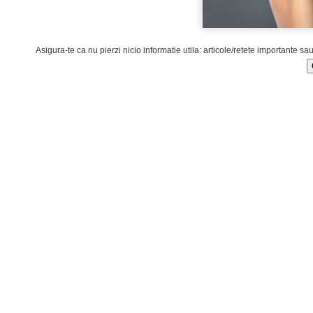
Asigura-te ca nu pierzi nicio informatie utila: articole/retete importante sa