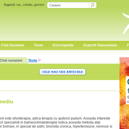
Sugestii:
rac
,
celulita
,
gemeni
Club Sanatate
Teste
Enciclopedie
Expertii Topsanatate
F
Club sanatate
Teste
emediu
rii este silvoterapia, adica terapia cu ajutorul padurii. Aceasta intareste
cii specialisti in balneoclimatoterapie indica aceasta metoda atat
or bolnavi, in special de astm, bronsita cronica, hipertensiune, nevroze si