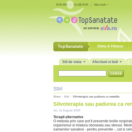
EVA.RO
|
CLUB EVA
|
Mai mult
un serviciu
TopSanatate
Dieta & Fitness
Stil de viata
Afectiuni si boli
Stiri
Home
>
Stiri
>
Silvoterapia sau padurea ca remediu
Silvoterapia sau padurea ca r
Joi, 11 August 2005
Terapii alternative
O metoda prin care pot fi prevenite bolile respirato
organismul si inlatura oboseala sau stresul. Medi
oamenilor sanatosi - pentru preventie -, cat si cel