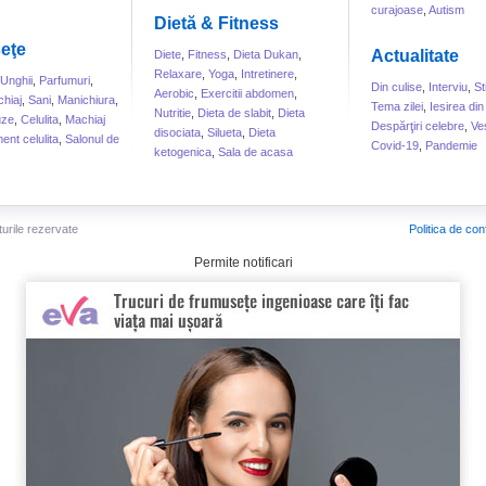
curajoase
,
Autism
Dietă & Fitness
eţe
Actualitate
Diete
,
Fitness
,
Dieta Dukan
,
Relaxare
,
Yoga
,
Intretinere
,
Unghii
,
Parfumuri
,
Din culise
,
Interviu
,
St
Aerobic
,
Exercitii abdomen
,
hiaj
,
Sani
,
Manichiura
,
Tema zilei
,
Iesirea din
Nutritie
,
Dieta de slabit
,
Dieta
uze
,
Celulita
,
Machiaj
Despărţiri celebre
,
Ve
disociata
,
Silueta
,
Dieta
ent celulita
,
Salonul de
Covid-19
,
Pandemie
ketogenica
,
Sala de acasa
turile rezervate
Politica de conf
Permite notificari