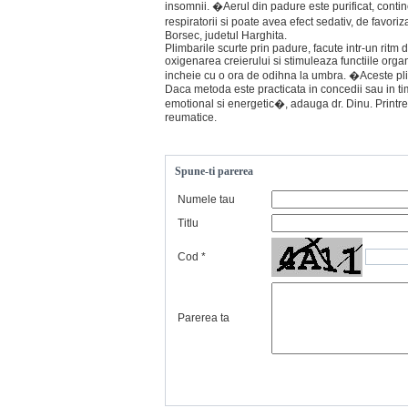
insomnii. �Aerul din padure este purificat, contin
respiratorii si poate avea efect sedativ, de favo
Borsec, judetul Harghita.
Plimbarile scurte prin padure, facute intr-un ritm 
oxigenarea creierului si stimuleaza functiile organ
incheie cu o ora de odihna la umbra. �Aceste plim
Daca metoda este practicata in concedii sau in tim
emotional si energetic�, adauga dr. Dinu. Printre b
reumatice.
Spune-ti parerea
Numele tau
Titlu
Cod
*
Parerea ta