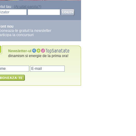
ntul tau
(Ai uitat parola?)
ont nou
boneaza-te gratuit la newsletter
articipa la concursuri
Newsletter-ul
dinamism si energie de la prima ora!