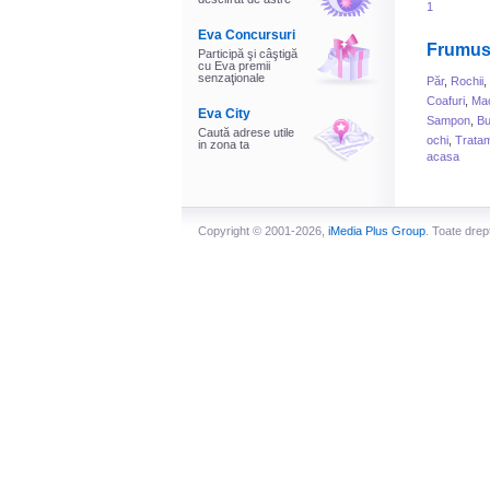
1
Eva Concursuri
Frumus
Participă şi câştigă
cu Eva premii
senzaţionale
Păr
,
Rochii
,
Coafuri
,
Mac
Eva City
Sampon
,
B
Caută adrese utile
ochi
,
Tratam
in zona ta
acasa
Copyright © 2001-2026,
iMedia Plus Group
. Toate drep