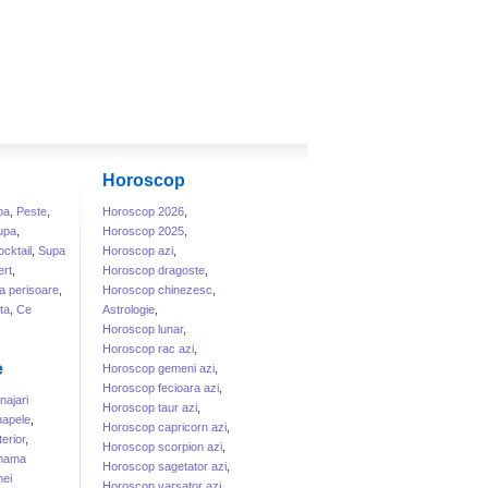
Horoscop
ba
,
Peste
,
Horoscop 2026
,
upa
,
Horoscop 2025
,
cktail
,
Supa
Horoscop azi
,
rt
,
Horoscop dragoste
,
a perisoare
,
Horoscop chinezesc
,
ta
,
Ce
Astrologie
,
Horoscop lunar
,
Horoscop rac azi
,
e
Horoscop gemeni azi
,
Horoscop fecioara azi
,
ajari
Horoscop taur azi
,
apele
,
Horoscop capricorn azi
,
erior
,
Horoscop scorpion azi
,
 mama
Horoscop sagetator azi
,
ei
Horoscop varsator azi
,