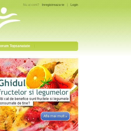
Nu ai cont?
Inregistreaza-te
|
Login
orum Topsanatate