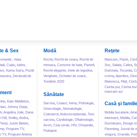
te & Sex
Modă
Reţete
omantic
,
Viata
Rochii
,
Rochii de seara
,
Rochii de
Mancare
,
Paste
,
Cior
atii
,
Cuplu
,
Iubire
,
mireasa
,
Costume de baie
,
Pantofi
,
Sos
,
Salata
,
Cafea
,
S
Sex
,
Kama Sutra
,
Pozitii
Rochii elegante
,
Inele de logodna
,
Dulceata
,
Tocanita
,
Co
masutra
,
Declaratii de
Verighete
,
Ochelari de soare
,
crema
,
Aperitive
,
Dese
Tendinte 2020
Maioneza
,
Pilaf
,
Ciorb
Ciorba pui
,
Ciorba bur
mancam azi
sment
Sănătate
kle
,
Kate Middleton
,
Casă şi famili
Sarcina
,
Ceaiuri
,
Inima
,
Psihologie
,
hian
,
Johnny Depp
,
Ginecologie
,
Stomatologie
,
ir
,
Angelina Jolie
,
Dana
Mobila bucatarie
,
Amen
Colesterol
,
Anticonceptionale
,
Test
 Otil
,
Smiley
,
Andra
,
interioare
,
Mobila
,
Can
sarcina
,
Cardiologie
,
Oftalmologie
,
Pistol
,
Justin Bieber
,
Dormitoare
,
Design int
Avort
,
Ceai verde
,
HIV
,
Ortopedie
,
ump
,
Program TV
,
Parenting
,
Jurnal de
Psihiatrie
o TV
,
Program Antena
singura
,
Gravide
,
Fem