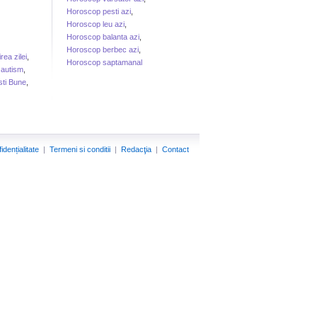
Horoscop pesti azi
,
Horoscop leu azi
,
Horoscop balanta azi
,
Horoscop berbec azi
,
irea zilei
,
Horoscop saptamanal
 autism
,
sti Bune
,
idențialitate
|
Termeni si conditii
|
Redacţia
|
Contact