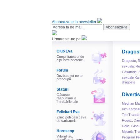
Aboneaza-te la newsletter
Urmareste-ne pe
Club Eva
Dragos
Comunitatea unde
eşti între prietene.
Dragoste
,
R
sexuala
,
Rel
Forum
Casatorie
,
Dezbate tot ce te
sexuale Ka
preocupă
dragoste
Sfaturi
Diverti
Găseşte
răspunsuri la
întrebările tale
Meghan Mar
Kim Kardas
Felicitari Eva
Teo Trandaf
Zilnic poti gasi ceva
Rogoz
,
Dani
de sarbatorit.
Delia
,
Gina 
Horoscop
Melania Tr
Viitorul tău,
Program Pr
descifrat de astre