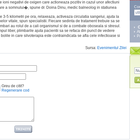
e ioni negativi de oxigen care actioneaza pozitiv in cazul unor afectiuni
Co
rizare a somnului�, spune dr. Doina Dinu, medic balneolog in statiunea
de 3-5 kilometri pe ora, relaxeaza, activeaza circulatia sangelui, ajuta la
elor vitale, spun specialistii. Fiecare sedinta de tratament trebuie sa se
bari au rolul de a cali organismul si de a combate oboseala si stresul.
C
pul liber, plimbarile ajuta pacientii sa se refaca din punct de vedere
A
olile in care silvoterapia este contraindicata se afla cele infectioase si
P
Sursa:
Evenimentul Zilei
Greu de citit?
Regenerare cod