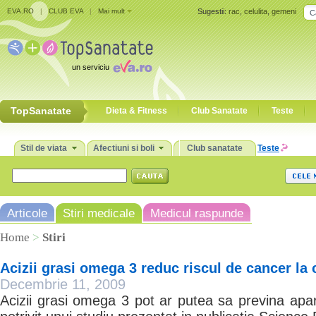
EVA.RO
|
CLUB EVA
|
Mai mult
Sugestii:
rac
,
celulita
,
gemeni
un serviciu
TopSanatate
Dieta & Fitness
Club Sanatate
Teste
Stil de viata
Afectiuni si boli
Club sanatate
Teste
Articole
Stiri medicale
Medicul raspunde
Home
>
Stiri
Acizii grasi omega 3 reduc riscul de cancer la 
Decembrie 11, 2009
Acizii grasi omega 3 pot ar putea sa previna apari