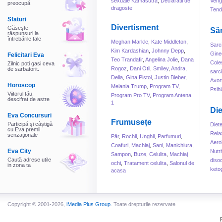
sexuale Kamasutra
,
Declaratii de
Veri
preocupă
dragoste
Tend
Sfaturi
Divertisment
Găseşte
Să
răspunsuri la
întrebările tale
Meghan Markle
,
Kate Middleton
,
Sarc
Kim Kardashian
,
Johnny Depp
,
Gine
Felicitari Eva
Teo Trandafir
,
Angelina Jolie
,
Dana
Cole
Zilnic poti gasi ceva
Rogoz
,
Dani Otil
,
Smiley
,
Andra
,
de sarbatorit.
sarc
Delia
,
Gina Pistol
,
Justin Bieber
,
Avor
Horoscop
Melania Trump
,
Program TV
,
Psihi
Viitorul tău,
Program Pro TV
,
Program Antena
descifrat de astre
1
Die
Eva Concursuri
Frumuseţe
Participă şi câştigă
Diet
cu Eva premii
Rela
senzaţionale
Păr
,
Rochii
,
Unghii
,
Parfumuri
,
Aero
Coafuri
,
Machiaj
,
Sani
,
Manichiura
,
Eva City
Nutri
Sampon
,
Buze
,
Celulita
,
Machiaj
Caută adrese utile
disoc
ochi
,
Tratament celulita
,
Salonul de
in zona ta
keto
acasa
Copyright © 2001-2026,
iMedia Plus Group
. Toate drepturile rezervate