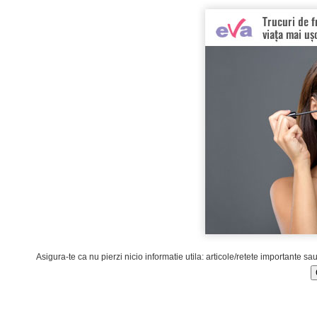
Asigura-te ca nu pierzi nicio informatie utila: articole/retete importante sa