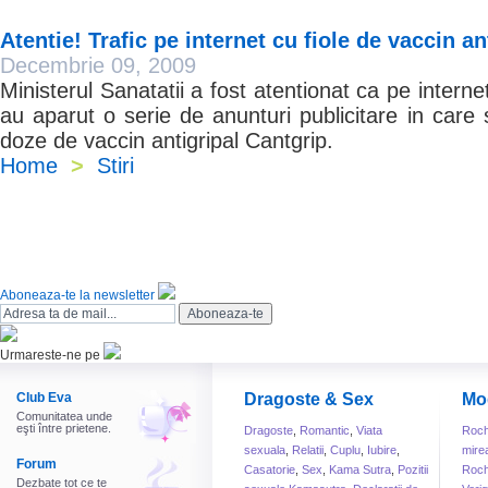
Atentie! Trafic pe internet cu fiole de vaccin a
Decembrie 09, 2009
Ministerul Sanatatii a fost atentionat ca pe interne
au aparut o serie de anunturi publicitare in care 
doze de vaccin antigripal Cantgrip.
Home
>
Stiri
Aboneaza-te la newsletter
Urmareste-ne pe
Club Eva
Dragoste & Sex
Mo
Comunitatea unde
eşti între prietene.
Dragoste
,
Romantic
,
Viata
Roch
sexuala
,
Relatii
,
Cuplu
,
Iubire
,
mire
Forum
Casatorie
,
Sex
,
Kama Sutra
,
Pozitii
Roch
Dezbate tot ce te