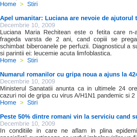
Home
>
Stiri
Apel umanitar: Luciana are nevoie de ajutorul 
Decembrie 10, 2009
Luciana Maria Rechitean este o fetita care n-a
frageda varsta de 2 ani, cand copiii se prega
schimbat biberoanele pe perfuzii. Diagnosticul a s
si parintii ei: leucemie acuta limfoblastica.
Home
>
Stiri
Numarul romanilor cu gripa noua a ajuns la 42
Decembrie 10, 2009
Ministerul Sanatatii anunta ca in ultimele 24 or
cazuri noi de gripa cu virus A/H1N1 pandemic si 2
Home
>
Stiri
Peste 50% dintre romani vin la serviciu cand s
Decembrie 10, 2009
In conditiile in care ne aflam in plina epidem