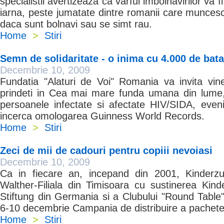
specialistii avertizeaza ca varful imbolnavirilor va f
iarna, peste jumatate dintre romanii care muncesc 
daca sunt bolnavi sau se simt rau.
Home
>
Stiri
Semn de solidaritate - o inima cu 4.000 de bata
Decembrie 10, 2009
Fundatia "Alaturi de Voi" Romania va invita vin
prindeti in Cea mai mare funda umana din lume, s
persoanele infectate si afectate HIV/SIDA, eve
incerca omologarea Guinness World Records.
Home
>
Stiri
Zeci de mii de cadouri pentru copiii nevoiasi
Decembrie 10, 2009
Ca in fiecare an, incepand din 2001, Kinderzu
Walther-Filiala din Timisoara cu sustinerea Kind
Stiftung din Germania si a Clubului "Round Table
6-10 decembrie Campania de distribuire a pachete
Home
>
Stiri