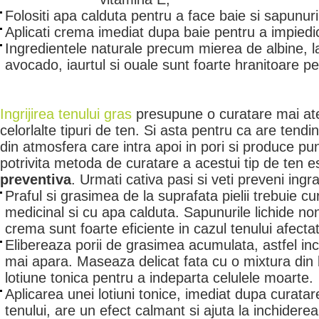
Folositi apa calduta pentru a face baie si sapunuri
Aplicati crema imediat dupa baie pentru a impiedic
Ingredientele naturale precum mierea de albine, la
avocado, iaurtul si ouale sunt foarte hranitoare pe
Ingrijirea tenului gras
presupune o curatare mai ate
celorlalte tipuri de ten. Si asta pentru ca are tendi
din atmosfera care intra apoi in pori si produce p
potrivita metoda de curatare a acestui tip de ten 
preventiva
. Urmati cativa pasi si veti preveni ingr
Praful si grasimea de la suprafata pielii trebuie c
medicinal si cu apa calduta. Sapunurile lichide no
crema sunt foarte eficiente in cazul tenului afecta
Elibereaza porii de grasimea acumulata, astfel in
mai apara. Maseaza delicat fata cu o mixtura din
lotiune tonica pentru a indeparta celulele moarte.
Aplicarea unei lotiuni tonice, imediat dupa curata
tenului, are un efect calmant si ajuta la inchiderea 