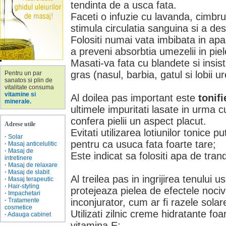
tendinta de a usca fata.
Faceti o infuzie cu lavanda, cimbr
stimula circulatia sanguina si a des
Folositi numai vata imbibata in a
a preveni absorbtia umezelii in piel
Masati-va fata cu blandete si insis
gras (nasul, barbia, gatul si lobii ur
Pentru un par
sanatos si plin de
vitalitate consuma
vitamine si
Al doilea pas important este
tonifi
minerale.
ultimele impuritati lasate in urma cur
confera pielii un aspect placut.
Adrese utile
Evitati utilizarea lotiunilor tonice p
·
Solar
pentru ca usuca fata foarte tare;
·
Masaj anticelulitic
·
Masaj de
Este indicat sa folositi apa de trand
intretinere
·
Masaj de relaxare
·
Masaj de slabit
Al treilea pas in ingrijirea tenului 
·
Masaj terapeutic
·
Hair-styling
protejeaza pielea de efectele nociv
·
Impachetari
·
Tratamente
inconjurator, cum ar fi razele solare
cosmetice
Utilizati zilnic creme hidratante foa
·
Adauga cabinet
vitamina E;