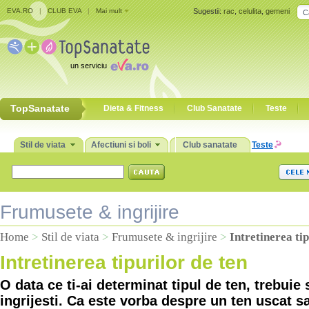
EVA.RO
|
CLUB EVA
|
Mai mult
Sugestii:
rac
,
celulita
,
gemeni
un serviciu
TopSanatate
Dieta & Fitness
Club Sanatate
Teste
Stil de viata
Afectiuni si boli
Club sanatate
Teste
Frumusete & ingrijire
Home
>
Stil de viata
>
Frumusete & ingrijire
>
Intretinerea tip
Intretinerea tipurilor de ten
O data ce ti-ai determinat tipul de ten, trebuie 
ingrijesti. Ca este vorba despre un ten uscat s