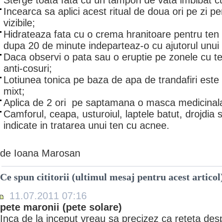
Sterge toata fata cu un tampon de vata imbibat cu
Incearca sa aplici acest ritual de doua ori pe zi pe
vizibile;
Hidrateaza fata cu o crema hranitoare pentru ten
dupa 20 de minute indeparteaz-o cu ajutorul unui
Daca observi o pata sau o eruptie pe zonele cu ten
anti-cosuri;
Lotiunea tonica pe baza de apa de trandafiri este 
mixt;
Aplica de 2 ori pe saptamana o masca medicinal
Camforul, ceapa, usturoiul, laptele batut, drojdia 
indicate in tratarea unui ten cu acnee.
de Ioana Marosan
Ce spun cititorii (ultimul mesaj pentru acest articol
11.07.2011 07:16
pete maronii (pete solare)
Inca de la inceput vreau sa precizez ca reteta des