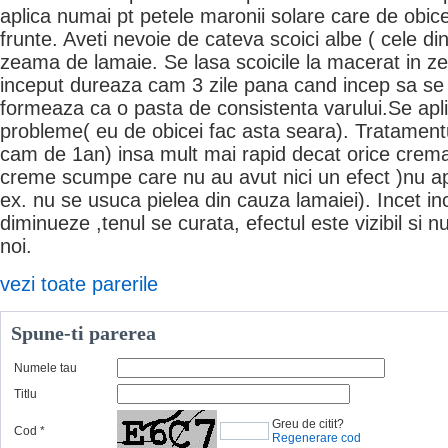
aplica numai pt petele maronii solare care de obic
frunte. Aveti nevoie de cateva scoici albe ( cele din
zeama de lamaie. Se lasa scoicile la macerat in z
inceput dureaza cam 3 zile pana cand incep sa se d
formeaza ca o pasta de consistenta varului.Se apl
probleme( eu de obicei fac asta seara). Tratamentu
cam de 1an) insa mult mai rapid decat orice crema 
creme scumpe care nu au avut nici un efect )nu a
ex. nu se usuca pielea din cauza lamaiei). Incet in
diminueze ,tenul se curata, efectul este vizibil si 
noi.
vezi toate parerile
Spune-ti parerea
Numele tau
Titlu
Greu de citit?
Cod
*
Regenerare cod