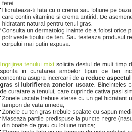
fetei.
Hidrateaza-ti fata cu o crema sau lotiune pe baz
care contin vitamine si crema antirid. De asemen
hidratant natural pentru tenul gras.
Consulta un dermatolog inainte de a folosi orice p
potriveste tipului de ten. Sau testeaza produsul re
corpului mai putin expusa.
Ingrijirea tenului mixt
solicita destul de mult timp 
sporita in curatarea ambelor tipuri de ten inc
concentra asupra incercarii de
a reduce aspectul 
gras
si
lubrifierea zonelor uscate
. Bineinteles 
de curatare a tenului, care cuprinde cativa pasi si
Zonele uscate trebuie sterse cu un gel hidratant u
tampon de vata umeda;
Zonele cu ten gras trebuie spalate cu sapun medic
Maseaza partile predispuse la puncte negre (nasul
din boabe de grau cu lotiune tonica;