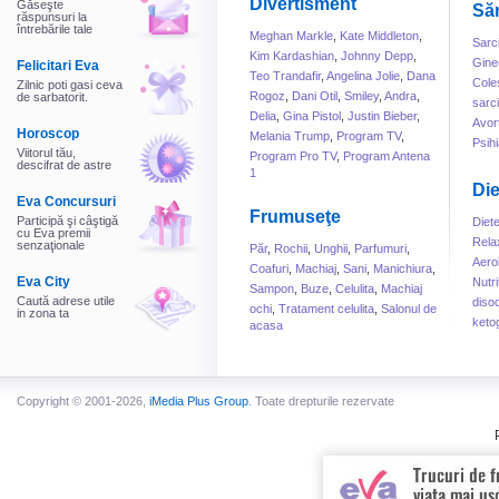
Divertisment
Găseşte
Să
răspunsuri la
întrebările tale
Meghan Markle
,
Kate Middleton
,
Sarc
Kim Kardashian
,
Johnny Depp
,
Gine
Felicitari Eva
Teo Trandafir
,
Angelina Jolie
,
Dana
Cole
Zilnic poti gasi ceva
Rogoz
,
Dani Otil
,
Smiley
,
Andra
,
de sarbatorit.
sarc
Delia
,
Gina Pistol
,
Justin Bieber
,
Avor
Horoscop
Melania Trump
,
Program TV
,
Psihi
Viitorul tău,
Program Pro TV
,
Program Antena
descifrat de astre
1
Die
Eva Concursuri
Frumuseţe
Participă şi câştigă
Diet
cu Eva premii
Rela
senzaţionale
Păr
,
Rochii
,
Unghii
,
Parfumuri
,
Aero
Coafuri
,
Machiaj
,
Sani
,
Manichiura
,
Eva City
Nutri
Sampon
,
Buze
,
Celulita
,
Machiaj
Caută adrese utile
disoc
ochi
,
Tratament celulita
,
Salonul de
in zona ta
keto
acasa
Copyright © 2001-2026,
iMedia Plus Group
. Toate drepturile rezervate