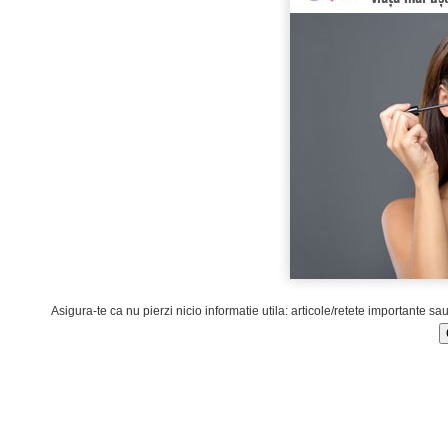
Asigura-te ca nu pierzi nicio informatie utila: articole/retete importante sa