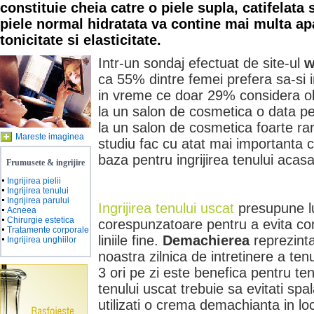
constituie cheia catre o piele supla, catifelata 
piele normal hidratata va contine mai multa apa
tonicitate si elasticitate.
Intr-un sondaj efectuat de site-ul
w
ca 55% dintre femei prefera sa-si i
in vreme ce doar 29% considera ob
la un salon de cosmetica o data p
la un salon de cosmetica foarte rar
Mareste imaginea
studiu fac cu atat mai importanta c
baza pentru ingrijirea tenului acasa
Frumusete & ingrijire
Ingrijirea pielii
Ingrijirea tenului
Ingrijirea parului
Ingrijirea tenului uscat
presupune l
Acneea
Chirurgie estetica
corespunzatoare pentru a evita conf
Tratamente corporale
liniile fine.
Demachierea
reprezinta
Ingrijirea unghiilor
noastra zilnica de intretinere a tenu
3 ori pe zi este benefica pentru ten
tenului uscat trebuie sa evitati spa
utilizati o crema demachianta in l