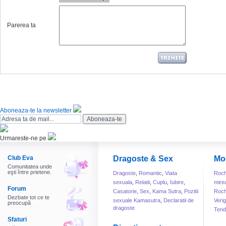
Parerea ta
Aboneaza-te la newsletter
Urmareste-ne pe
Club Eva
Dragoste & Sex
Mo
Comunitatea unde
eşti între prietene.
Dragoste
,
Romantic
,
Viata
Roch
sexuala
,
Relatii
,
Cuplu
,
Iubire
,
mire
Forum
Casatorie
,
Sex
,
Kama Sutra
,
Pozitii
Roch
Dezbate tot ce te
sexuale Kamasutra
,
Declaratii de
Veri
preocupă
dragoste
Tend
Sfaturi