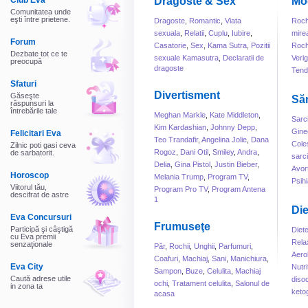
Club Eva
Dragoste & Sex
Mo
Comunitatea unde
eşti între prietene.
Dragoste
,
Romantic
,
Viata
Roch
sexuala
,
Relatii
,
Cuplu
,
Iubire
,
mire
Forum
Casatorie
,
Sex
,
Kama Sutra
,
Pozitii
Roch
Dezbate tot ce te
sexuale Kamasutra
,
Declaratii de
Veri
preocupă
dragoste
Tend
Sfaturi
Divertisment
Găseşte
Să
răspunsuri la
întrebările tale
Meghan Markle
,
Kate Middleton
,
Sarc
Kim Kardashian
,
Johnny Depp
,
Gine
Felicitari Eva
Teo Trandafir
,
Angelina Jolie
,
Dana
Cole
Zilnic poti gasi ceva
Rogoz
,
Dani Otil
,
Smiley
,
Andra
,
de sarbatorit.
sarc
Delia
,
Gina Pistol
,
Justin Bieber
,
Avor
Horoscop
Melania Trump
,
Program TV
,
Psihi
Viitorul tău,
Program Pro TV
,
Program Antena
descifrat de astre
1
Die
Eva Concursuri
Frumuseţe
Participă şi câştigă
Diet
cu Eva premii
Rela
senzaţionale
Păr
,
Rochii
,
Unghii
,
Parfumuri
,
Aero
Coafuri
,
Machiaj
,
Sani
,
Manichiura
,
Eva City
Nutri
Sampon
,
Buze
,
Celulita
,
Machiaj
Caută adrese utile
disoc
ochi
,
Tratament celulita
,
Salonul de
in zona ta
keto
acasa