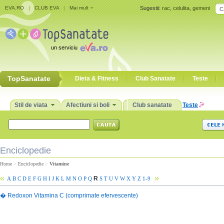
EVA.RO
|
CLUB EVA
|
Mai mult
Sugestii:
rac
,
celulita
,
gemeni
un serviciu
TopSanatate
Dieta & Fitness
Club Sanatate
Teste
Stil de viata
Afectiuni si boli
Club sanatate
Teste
Enciclopedie
Home
>
Enciclopedie
>
Vitamine
R
A
B
C
D
E
F
G
H
I
J
K
L
M
N
O
P
Q
S
T
U
V
W
X
Y
Z
1-9
�
Redoxon Vitamina C (comprimate efervescente)