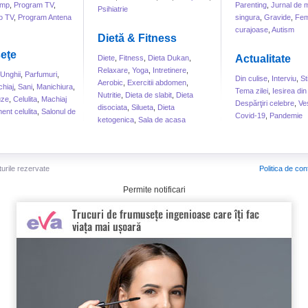
ump
,
Program TV
,
Parenting
,
Jurnal de
Psihiatrie
o TV
,
Program Antena
singura
,
Gravide
,
Fem
curajoase
,
Autism
Dietă & Fitness
eţe
Actualitate
Diete
,
Fitness
,
Dieta Dukan
,
Relaxare
,
Yoga
,
Intretinere
,
Unghii
,
Parfumuri
,
Din culise
,
Interviu
,
St
Aerobic
,
Exercitii abdomen
,
hiaj
,
Sani
,
Manichiura
,
Tema zilei
,
Iesirea din
Nutritie
,
Dieta de slabit
,
Dieta
uze
,
Celulita
,
Machiaj
Despărţiri celebre
,
Ve
disociata
,
Silueta
,
Dieta
ent celulita
,
Salonul de
Covid-19
,
Pandemie
ketogenica
,
Sala de acasa
turile rezervate
Politica de conf
Permite notificari