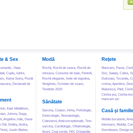
te & Sex
Modă
Reţete
omantic
,
Viata
Rochii
,
Rochii de seara
,
Rochii de
Mancare
,
Paste
,
Cior
atii
,
Cuplu
,
Iubire
,
mireasa
,
Costume de baie
,
Pantofi
,
Sos
,
Salata
,
Cafea
,
S
Sex
,
Kama Sutra
,
Pozitii
Rochii elegante
,
Inele de logodna
,
Dulceata
,
Tocanita
,
Co
masutra
,
Declaratii de
Verighete
,
Ochelari de soare
,
crema
,
Aperitive
,
Dese
Tendinte 2020
Maioneza
,
Pilaf
,
Ciorb
Ciorba pui
,
Ciorba bur
mancam azi
sment
Sănătate
kle
,
Kate Middleton
,
Casă şi famili
Sarcina
,
Ceaiuri
,
Inima
,
Psihologie
,
hian
,
Johnny Depp
,
Ginecologie
,
Stomatologie
,
ir
,
Angelina Jolie
,
Dana
Mobila bucatarie
,
Amen
Colesterol
,
Anticonceptionale
,
Test
 Otil
,
Smiley
,
Andra
,
interioare
,
Mobila
,
Can
sarcina
,
Cardiologie
,
Oftalmologie
,
Pistol
,
Justin Bieber
,
Dormitoare
,
Design int
Avort
,
Ceai verde
,
HIV
,
Ortopedie
,