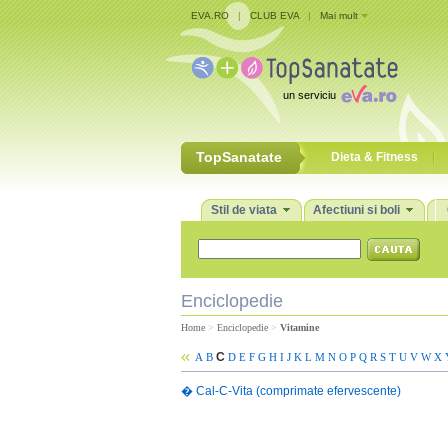
EVA.RO
|
CLUB EVA
|
Mai mult
un serviciu
TopSanatate
Dieta & Fitness
Stil de viata
Afectiuni si boli
Enciclopedie
Home
>
Enciclopedie
>
Vitamine
C
A
B
D
E
F
G
H
I
J
K
L
M
N
O
P
Q
R
S
T
U
V
W
X
�
Cal-C-Vita (comprimate efervescente)