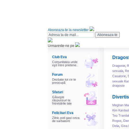
Aboneaza-te la newsletter
Urmareste-ne pe
Club Eva
Dragos
Comunitatea unde
eşti între prietene.
Dragoste
,
R
sexuala
,
Rel
Forum
Casatorie
,
Dezbate tot ce te
sexuale Ka
preocupă
dragoste
Sfaturi
Diverti
Găseşte
răspunsuri la
întrebările tale
Meghan Mar
Kim Kardas
Felicitari Eva
Teo Trandaf
Zilnic poti gasi ceva
Rogoz
,
Dani
de sarbatorit.
Delia
,
Gina 