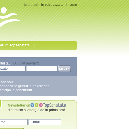
Nu ai cont?
Inregistreaza-te
|
Login
orum Topsanatate
ntul tau
(Ai uitat parola?)
ont nou
boneaza-te gratuit la newsletter
articipa la concursuri
Newsletter-ul
dinamism si energie de la prima ora!