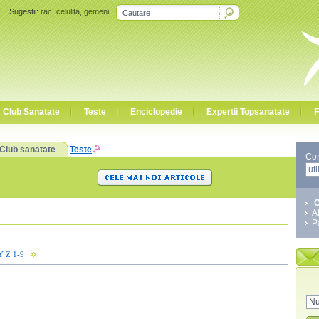
Sugestii:
rac
,
celulita
,
gemeni
Club Sanatate
Teste
Enciclopedie
Expertii Topsanatate
F
Club sanatate
Teste
Co
C
A
P
Y
Z
1-9