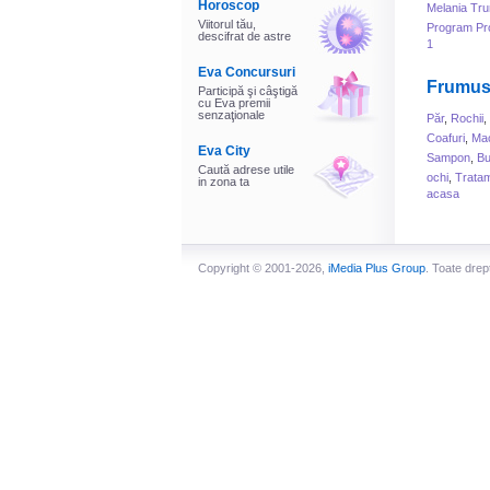
Horoscop
Melania Tr
Viitorul tău,
Program Pr
descifrat de astre
1
Eva Concursuri
Frumus
Participă şi câştigă
cu Eva premii
senzaţionale
Păr
,
Rochii
,
Coafuri
,
Mac
Eva City
Sampon
,
B
Caută adrese utile
ochi
,
Tratam
in zona ta
acasa
Copyright © 2001-2026,
iMedia Plus Group
. Toate drep