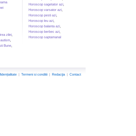
 mama
Horoscop sagetator azi
,
ei
Horoscop varsator azi
,
Horoscop pesti azi
,
Horoscop leu azi
,
Horoscop balanta azi
,
Horoscop berbec azi
,
irea zilei
,
Horoscop saptamanal
 autism
,
sti Bune
,
idențialitate
|
Termeni si conditii
|
Redacţia
|
Contact