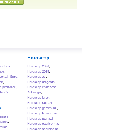
Horoscop
ba
,
Peste
,
Horoscop 2026
,
upa
,
Horoscop 2025
,
cktail
,
Supa
Horoscop azi
,
rt
,
Horoscop dragoste
,
a perisoare
,
Horoscop chinezesc
,
ta
,
Ce
Astrologie
,
Horoscop lunar
,
Horoscop rac azi
,
e
Horoscop gemeni azi
,
Horoscop fecioara azi
,
ajari
Horoscop taur azi
,
apele
,
Horoscop capricorn azi
,
erior
,
Horoscop scorpion azi
,