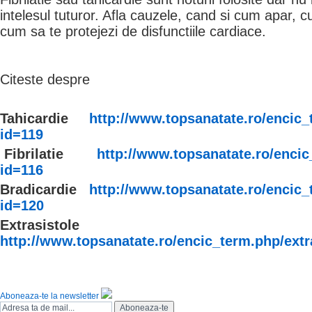
intelesul tuturor. Afla cauzele, cand si cum apar, c
cum sa te protejezi de disfunctiile cardiace.
Citeste despre
Tahicardie
http://www.topsanatate.ro/encic_
id=119
Fibrilatie
http://www.topsanatate.ro/encic_
id=116
Bradicardie
http://www.topsanatate.ro/encic_
id=120
Extrasistole
http://www.topsanatate.ro/encic_term.php/extr
Aboneaza-te la newsletter