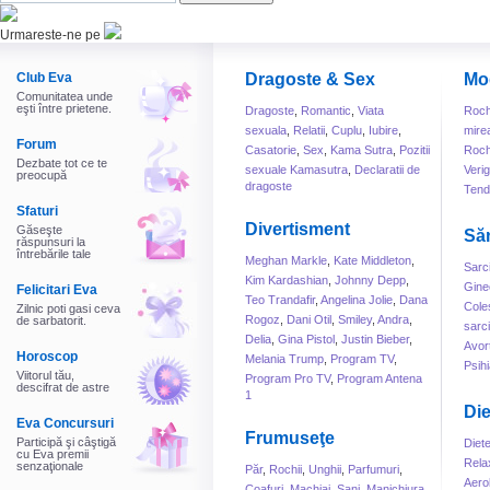
Urmareste-ne pe
Club Eva
Dragoste & Sex
Mo
Comunitatea unde
eşti între prietene.
Dragoste
,
Romantic
,
Viata
Roch
sexuala
,
Relatii
,
Cuplu
,
Iubire
,
mire
Forum
Casatorie
,
Sex
,
Kama Sutra
,
Pozitii
Roch
Dezbate tot ce te
sexuale Kamasutra
,
Declaratii de
Veri
preocupă
dragoste
Tend
Sfaturi
Divertisment
Găseşte
Să
răspunsuri la
întrebările tale
Meghan Markle
,
Kate Middleton
,
Sarc
Kim Kardashian
,
Johnny Depp
,
Gine
Felicitari Eva
Teo Trandafir
,
Angelina Jolie
,
Dana
Cole
Zilnic poti gasi ceva
Rogoz
,
Dani Otil
,
Smiley
,
Andra
,
de sarbatorit.
sarc
Delia
,
Gina Pistol
,
Justin Bieber
,
Avor
Horoscop
Melania Trump
,
Program TV
,
Psihi
Viitorul tău,
Program Pro TV
,
Program Antena
descifrat de astre
1
Die
Eva Concursuri
Frumuseţe
Participă şi câştigă
Diet
cu Eva premii
Rela
senzaţionale
Păr
,
Rochii
,
Unghii
,
Parfumuri
,
Aero
Coafuri
,
Machiaj
,
Sani
,
Manichiura
,