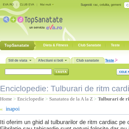
EVA.RO
|
CLUB EVA
|
Mai mult
Sugestii:
rac
,
celulita
,
gemeni
un serviciu
TopSanatate
Dieta & Fitness
Club Sanatate
Teste
Stil de viata
Afectiuni si boli
Club sanatate
Teste
Enciclopedie: Tulburari de ritm card
Home
>
Enciclopedie
>
Sanatatea de la A la Z
>
Tulburari de r
inapoi
Iti oferim un ghid al tulburarilor de ritm cardiac pe 
Fibrilatie sau tahicardie sunt notuni folosite dar nu