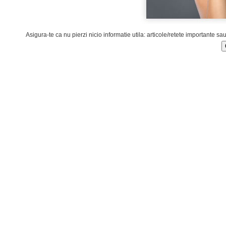
Asigura-te ca nu pierzi nicio informatie utila: articole/retete importante sa