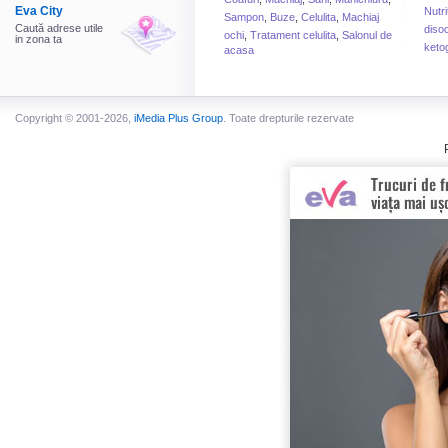
Eva City
Nutri
Sampon
,
Buze
,
Celulita
,
Machiaj
Caută adrese utile
disoc
ochi
,
Tratament celulita
,
Salonul de
in zona ta
keto
acasa
Copyright © 2001-2026,
iMedia Plus Group
. Toate drepturile rezervate