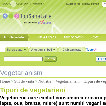
EVA.RO
|
CLUB EVA
|
Mai mult
Sugestii:
rac
,
celulita
,
gemeni
un serviciu
TopSanatate
Dieta & Fitness
Club Sanatate
Teste
Stil de viata
Afectiuni si boli
Club sanatate
Teste
Vegetarianism
Home
>
Stil de viata
>
Nutritie
>
Vegetarianism
>
Tipuri de ve
Tipuri de vegetarieni
Vegetarienii care exclud consumarea oricarui 
lapte, oua, branza, miere) sunt numiti vegani s