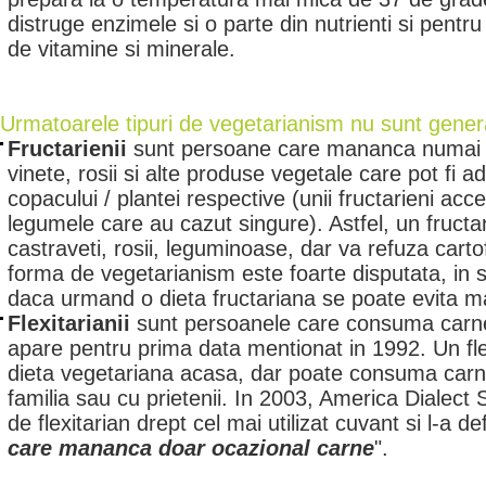
distruge enzimele si o parte din nutrienti si pentr
de vitamine si minerale.
Urmatoarele tipuri de vegetarianism nu sunt gener
Fructarienii
sunt persoane care mananca numai fr
vinete, rosii si alte produse vegetale care pot fi 
copacului / plantei respective (unii fructarieni acce
legumele care au cazut singure). Astfel, un fruct
castraveti, rosii, leguminoase, dar va refuza cart
forma de vegetarianism este foarte disputata, in s
daca urmand o dieta fructariana se poate evita mal
Flexitarianii
sunt persoanele care consuma carn
apare pentru prima data mentionat in 1992. Un fl
dieta vegetariana acasa, dar poate consuma carn
familia sau cu prietenii. In 2003, America Dialect 
de flexitarian drept cel mai utilizat cuvant si l-a def
care mananca doar ocazional carne
".