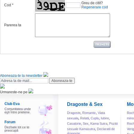
Greu de citit?
Cod
*
Regenerare cod
Parerea ta
Aboneaza-te la newsletter
Urmareste-ne pe
Club Eva
Dragoste & Sex
Mo
Comunitatea unde
eşti între prietene.
Dragoste
,
Romantic
,
Viata
Roch
sexuala
,
Relatii
,
Cuplu
,
Iubire
,
mire
Forum
Casatorie
,
Sex
,
Kama Sutra
,
Pozitii
Roch
Dezbate tot ce te
sexuale Kamasutra
,
Declaratii de
Veri
preocupă
dragoste