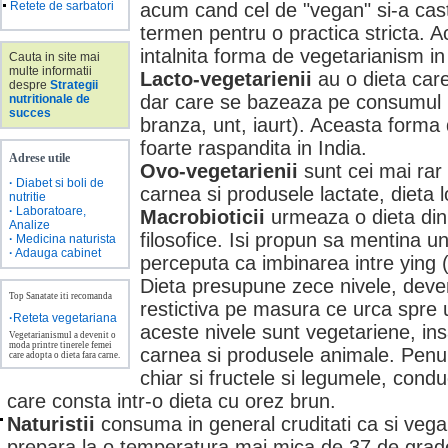
Retete de sarbatori
acum cand cel de "vegan" si-a cas
termen pentru o practica stricta. 
intalnita forma de vegetarianism i
Cauta in site mai
multe informatii
Lacto-vegetarienii
au o dieta car
despre
Strategii
dar care se bazeaza pe consumul p
nutritionale de
succes
branza, unt, iaurt). Aceasta forma
foarte raspandita in India.
Adrese utile
Ovo-vegetarienii
sunt cei mai rar 
·
Diabet si boli de
carnea si produsele lactate, dieta
nutritie
·
Laboratoare,
Macrobioticii
urmeaza o dieta din 
Analize
filosofice. Isi propun sa mentina u
·
Medicina naturista
·
Adauga cabinet
perceputa ca imbinarea intre ying (
Dieta presupune zece nivele, deven
Top Sanatate iti recomanda
restictiva pe masura ce urca spre u
·
Reteta vegetariana
aceste nivele sunt vegetariene, ins
Vegetarianismul a devenit o
moda printre tinerele femei
carnea si produsele animale. Penul
care adopta o dieta fara carne.
chiar si fructele si legumele, condu
care consta intr-o dieta cu orez brun.
Naturistii
consuma in general cruditati ca si vega
prepara la o temperatura mai mica de 37 de grade