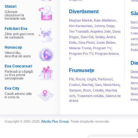
Tend
Sfaturi
Divertisment
Găseşte
Să
răspunsuri la
întrebările tale
Meghan Markle
,
Kate Middleton
,
Sarc
Kim Kardashian
,
Johnny Depp
,
Gine
Felicitari Eva
Teo Trandafir
,
Angelina Jolie
,
Dana
Cole
Zilnic poti gasi ceva
Rogoz
,
Dani Otil
,
Smiley
,
Andra
,
de sarbatorit.
sarc
Delia
,
Gina Pistol
,
Justin Bieber
,
Avor
Horoscop
Melania Trump
,
Program TV
,
Psihi
Viitorul tău,
Program Pro TV
,
Program Antena
descifrat de astre
1
Die
Eva Concursuri
Frumuseţe
Participă şi câştigă
Diet
cu Eva premii
Rela
senzaţionale
Păr
,
Rochii
,
Unghii
,
Parfumuri
,
Aero
Coafuri
,
Machiaj
,
Sani
,
Manichiura
,
Eva City
Nutri
Sampon
,
Buze
,
Celulita
,
Machiaj
Caută adrese utile
disoc
ochi
,
Tratament celulita
,
Salonul de
in zona ta
keto
acasa
Copyright © 2001-2026,
iMedia Plus Group
. Toate drepturile rezervate