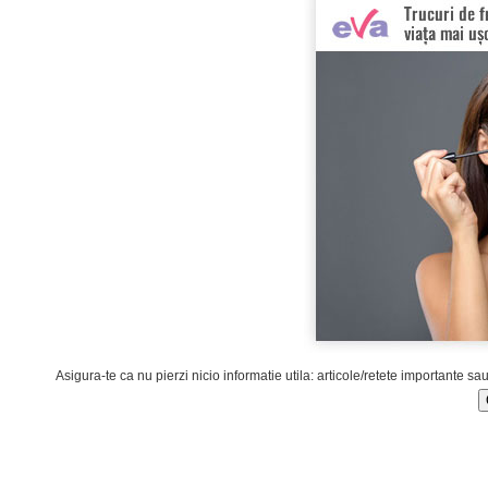
Asigura-te ca nu pierzi nicio informatie utila: articole/retete importante sa