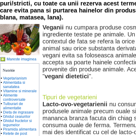
puri/stricti, cu toate ca unii rezerva acest ter
care evita pana si purtarea hainelor din produs
blana, matasea, lana).
Veganii
nu cumpara produse cosme
ingrediente testate pe animale. Un
contextul de fata se refera la orice
animal sau orice substanta derivata
vegani evita sa foloseasca animale
Mareste imaginea
accepta sa poarte hainele confecti
provenite din produse animale. Ace
Nutritie
"
vegani dietetici
".
Vegetarianism
Alimentatia si
sanatatea
Vitamine si minerale
Alimente
Tipuri de vegetarieni
controversate
Lacto-ovo-vegetarienii
nu consum
Tulburari de
alimentatie
produsele animale precum ouale si 
Dieta de ingrasare
Ghidul ceaiurilor
mananca branza facuta din chiag si
Ghidul fructelor si
consuma ouale de ferma. Termenul
legumelor
Piramida alimentara
mai des identificat cu cel de lacto
Retete de post