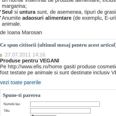
un numar insemnat de produse alimentare, inclusiv i
margarina;
Seul
si
untura
sunt, de asemenea, tipuri de gras
Anumite
adaosuri alimentare
(de exemplu, E-uril
animale.
de Ioana Marosan
Ce spun cititorii (ultimul mesaj pentru acest articol
27.07.2011 14:16
Produse pentru VEGANI
Pe http://www.efis.ro/home gasiti produse cosmeti
fost testate pe animale si sunt destinate inclusi
vezi toate parerile
Spune-ti parerea
Numele tau
Titlu