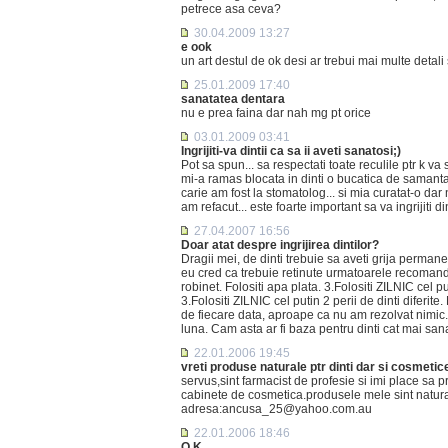
petrece asa ceva?
30.04.2009 13:27
e ook
un art destul de ok desi ar trebui mai multe detali 
25.01.2009 17:40
sanatatea dentara
nu e prea faina dar nah mg pt orice
03.01.2009 03:41
Ingrijiti-va dintii ca sa ii aveti sanatosi;)
Pot sa spun... sa respectati toate reculile ptr k va
mi-a ramas blocata in dinti o bucatica de samanta
carie am fost la stomatolog... si mia curatat-o dar nu
am refacut... este foarte important sa va ingrijiti din
27.04.2007 16:56
Doar atat despre ingrijirea dintilor?
Dragii mei, de dinti trebuie sa aveti grija perman
eu cred ca trebuie retinute urmatoarele recomandar
robinet. Folositi apa plata. 3.Folositi ZILNIC cel pu
3.Folositi ZILNIC cel putin 2 perii de dinti difer
de fiecare data, aproape ca nu am rezolvat nimic. 3
luna. Cam asta ar fi baza pentru dinti cat mai sa
22.01.2006 19:45
vreti produse naturale ptr dinti dar si cosmetice
servus,sint farmacist de profesie si imi place sa 
cabinete de cosmetica.produsele mele sint naturale
adresa:ancusa_25@yahoo.com.au
22.01.2006 18:46
O.K.