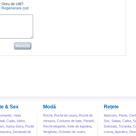
Greu de citit?
Regenerare cod
te & Sex
Modă
Reţete
omantic
,
Viata
Rochii
,
Rochii de seara
,
Rochii de
Mancare
,
Paste
,
Cior
atii
,
Cuplu
,
Iubire
,
mireasa
,
Costume de baie
,
Pantofi
,
Sos
,
Salata
,
Cafea
,
S
Sex
,
Kama Sutra
,
Pozitii
Rochii elegante
,
Inele de logodna
,
Dulceata
,
Tocanita
,
Co
masutra
,
Declaratii de
Verighete
,
Ochelari de soare
,
crema
,
Aperitive
,
Dese