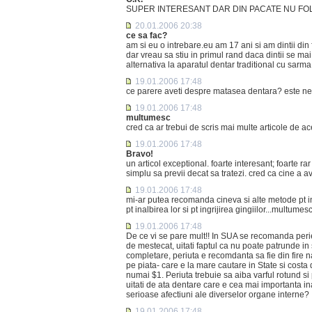
SUPER INTERESANT DAR DIN PACATE NU FOLO
20.01.2006 20:38
ce sa fac?
am si eu o intrebare.eu am 17 ani si am dintii din f
dar vreau sa stiu in primul rand daca dintii se mai
alternativa la aparatul dentar traditional cu sarm
19.01.2006 17:48
ce parere aveti despre matasea dentara? este nec
19.01.2006 17:48
multumesc
cred ca ar trebui de scris mai multe articole de ac
19.01.2006 17:48
Bravo!
un articol exceptional. foarte interesant; foarte ra
simplu sa previi decat sa tratezi. cred ca cine a 
19.01.2006 17:48
mi-ar putea recomanda cineva si alte metode pt ingr
pt inalbirea lor si pt ingrijirea gingiilor...multumesc
19.01.2006 17:48
De ce vi se pare mult!! In SUA se recomanda perie
de mestecat, uitati faptul ca nu poate patrunde in 
completare, periuta e recomdanta sa fie din fire 
pe piata- care e la mare cautare in State si cost
numai $1. Periuta trebuie sa aiba varful rotund si 
uitati de ata dentare care e cea mai importanta inai
serioase afectiuni ale diverselor organe interne?
19.01.2006 17:48