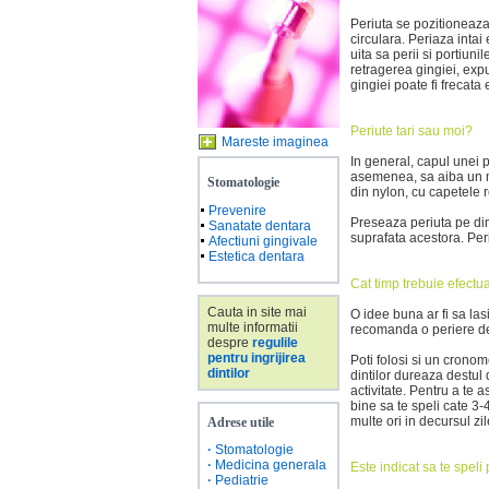
Periuta se pozitioneaza
circulara. Periaza intai 
uita sa perii si portiun
retragerea gingiei, exp
gingiei poate fi frecata 
Periute tari sau moi?
Mareste imaginea
In general, capul unei p
asemenea, sa aiba un ma
Stomatologie
din nylon, cu capetele r
Prevenire
Preseaza periuta pe dint
Sanatate dentara
suprafata acestora. Per
Afectiuni gingivale
Estetica dentara
Cat timp trebuie efectu
Cauta in site mai
O idee buna ar fi sa las
multe informatii
recomanda o periere de
despre
regulile
pentru ingrijirea
Poti folosi si un crono
dintilor
dintilor dureaza destul 
activitate. Pentru a te 
bine sa te speli cate 3-
multe ori in decursul zil
Adrese utile
·
Stomatologie
·
Medicina generala
Este indicat sa te speli 
·
Pediatrie