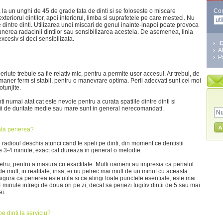
 la un unghi de 45 de grade fata de dinti si se foloseste o miscare
Co
exteriorul dintilor, apoi interiorul, limba si suprafetele pe care mesteci. Nu
ile dintre dinti. Utilizarea unei miscari de genul inainte-inapoi poate provoca
unerea radacinii dintilor sau sensibilizarea acesteia. De asemenea, linia
excesiv si deci sensibilizata.
C
A
P
eriute trebuie sa fie relativ mic, pentru a permite usor accesul. Ar trebui, de
ner ferm si stabil, pentru o manevrare optima. Perii adecvati sunt cei moi
otunjite.
i numai atat cat este nevoie pentru a curata spatiile dintre dinti si
ii de duritate medie sau mare sunt in general nerecomandati.
ata perierea?
i radioul deschis atunci cand te speli pe dinti, din moment ce dentistii
 3-4 minute, exact cat dureaza in general o melodie.
metru, pentru a masura cu exactitate. Multi oameni au impresia ca periatul
de mult; in realitate, insa, ei nu petrec mai mult de un minut cu aceasta
asigura ca perierea este utila si ca atingi toate punctele esentiale, este mai
4 minute intregi de doua ori pe zi, decat sa periezi fugitiv dintii de 5 sau mai
ei.
pe dinti la serviciu?