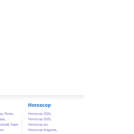
Horoscop
ba
,
Peste
,
Horoscop 2026
,
upa
,
Horoscop 2025
,
cktail
,
Supa
Horoscop azi
,
rt
,
Horoscop dragoste
,