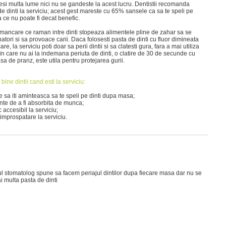
esi multa lume nici nu se gandeste la acest lucru. Dentistii recomanda
de dinti la serviciu; acest gest mareste cu 65% sansele ca sa te speli pe
ea ce nu poate fi decat benefic.
 mancare ce raman intre dinti stopeaza alimentele pline de zahar sa se
atori si sa provoace carii. Daca folosesti pasta de dinti cu fluor dimineata
re, la serviciu poti doar sa perii dintii si sa clatesti gura, fara a mai utiliza
 in care nu ai la indemana periuta de dinti, o clatire de 30 de secunde cu
a de pranz, este utila pentru protejarea gurii.
 bine dintii cand esti la serviciu:
 sa iti aminteasca sa te speli pe dinti dupa masa;
nte de a fi absorbita de munca;
 accesibil la serviciu;
 improspatare la serviciu.
l stomatolog spune sa facem periajul dintilor dupa fiecare masa dar nu se
 multa pasta de dinti