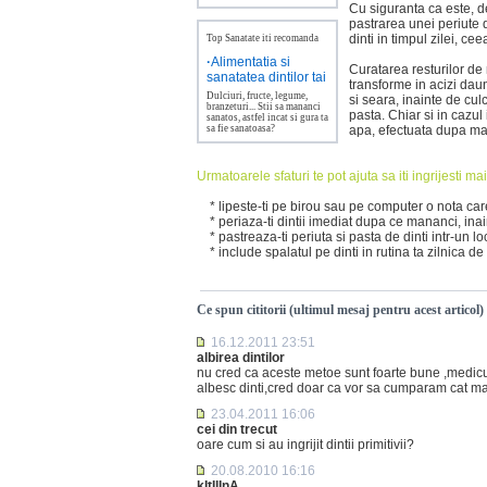
Cu siguranta ca este, d
pastrarea unei periute 
dinti in timpul zilei, ce
Top Sanatate iti recomanda
·
Alimentatia si
Curatarea resturilor de
sanatatea dintilor tai
transforme in acizi daun
Dulciuri, fructe, legume,
si seara, inainte de culca
branzeturi... Stii sa mananci
pasta. Chiar si in cazul
sanatos, astfel incat si gura ta
sa fie sanatoasa?
apa, efectuata dupa mas
Urmatoarele sfaturi te pot ajuta sa iti ingrijesti mai
* lipeste-ti pe birou sau pe computer o nota care
* periaza-ti dintii imediat dupa ce mananci, inai
* pastreaza-ti periuta si pasta de dinti intr-un loc
* include spalatul pe dinti in rutina ta zilnica de
Ce spun cititorii (ultimul mesaj pentru acest articol)
16.12.2011 23:51
albirea dintilor
nu cred ca aceste metoe sunt foarte bune ,medicu
albesc dinti,cred doar ca vor sa cumparam cat mai
23.04.2011 16:06
cei din trecut
oare cum si au ingrijit dintii primitivii?
20.08.2010 16:16
kItIlInA