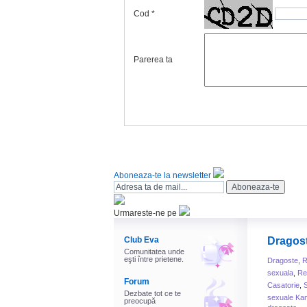
Cod
*
Parerea ta
Aboneaza-te la newsletter
Urmareste-ne pe
Club Eva
Dragos
Comunitatea unde
eşti între prietene.
Dragoste
,
R
sexuala
,
Rel
Forum
Casatorie
,
Dezbate tot ce te
sexuale Ka
preocupă