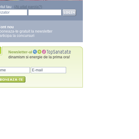
ntul tau
(Ai uitat parola?)
ont nou
boneaza-te gratuit la newsletter
articipa la concursuri
Newsletter-ul
dinamism si energie de la prima ora!