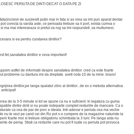
SESC PERIUTA DE DINTI DECAT O DATA PE ZI
ata(incisivii de sus)iesiti putin mai in fata si as vrea sa imi pun aparat dentar
 pot corecta la varsta aste, ce perioada trebuie sa il port, exista cumva o
a si ma mai intereseaza si pretul.va rog sa imi raspundeti ,va multumesc.
esara si ea pentru curatarea dintilor?
est fel,sanatatea dintilor e ceva important!
r gasim astfel de informatii despre sanatatea dintilor. cred ca este foarte
avut probleme cu dantura imi da dreptate. aveti nota 10 de la mine. bravo!
ijirea dintilor,pe langa spalatul zilnc al dintilor...de ex o metoda alternativa
 anticipat!
rea de la 3-5 minute si tot se spune ca nu e suficient. In legatura cu guma
spatiile dintre dinti si nu poate indeparte complet resturiile de mancare. Ca o
naturale ca cea de par de porc e ideala. Intr-adevar e periuta cea ma veche
a de nu te vezi pe cand cei din Ro pot s-o cumpere de la magazine naturiste la
perii foarte moi si trebuie obligatoriu schimbata la 3 luni. Pe langa asta nu
nte de periaj. Stiati ca resturile care nu pot fi luate cu periuta pot provoca