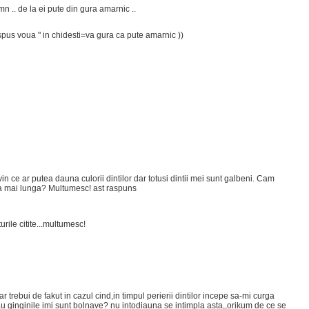
n .. de la ei pute din gura amarnic ..
 spus voua " in chidesti=va gura ca pute amarnic ))
 ce ar putea dauna culorii dintilor dar totusi dintii mei sunt galbeni. Cam
ada mai lunga? Multumesc! ast raspuns
turile citite...multumesc!
 trebui de fakut in cazul cind,in timpul perierii dintilor incepe sa-mi curga
sau ginginile imi sunt bolnave? nu intodiauna se intimpla asta,,orikum de ce se