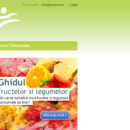
Nu ai cont?
Inregistreaza-te
|
Login
orum Topsanatate