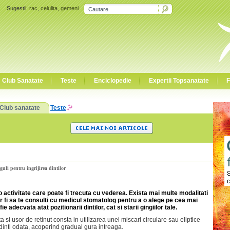
Sugestii:
rac
,
celulita
,
gemeni
Club Sanatate
Teste
Enciclopedie
Expertii Topsanatate
F
Club sanatate
Teste
guli pentru ingrijirea dintilor
o activitate care poate fi trecuta cu vederea. Exista mai multe modalitati
 ar fi sa te consulti cu medicul stomatolog pentru a o alege pe cea mai
 adecvata atat pozitionarii dintilor, cat si starii gingiilor tale.
a si usor de retinut consta in utilizarea unei miscari circulare sau eliptice
 dinti odata, acoperind gradual gura intreaga.