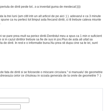
periuta de dinti peste tot...s-a inventat guma de mestecat:))))
a trei luni (am citit intr-un alt articol de pe aici :) ). adevarul e ca 3 minute
 spune ca nu perteci tot timpul asta frecand dintii, ci iti trebuie cateva miunte
.
i se pare prea mult sa periez dintii.Dentistul meu a spus ca 1 min e suficient
si in cazul dintilor trebuie sa fie de sus in jos.Plus de asta ati uitat sa
 de dinti. In rest e o informatie buna.Nu prea sti dupa cine sa te iei, sunt
e fata de dinti si se foloseste o miscare circulara." si manualu' de geometrie
 adreseaza celor ce chiuleau in scoala generala de la orele de geometrie ? :)