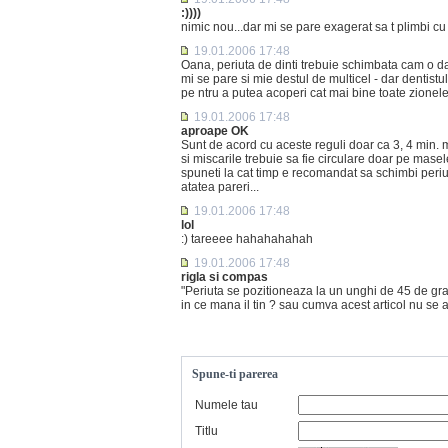
:))))
nimic nou...dar mi se pare exagerat sa t plimbi cu 
19.01.2006 17:48
Oana, periuta de dinti trebuie schimbata cam o data l
mi se pare si mie destul de multicel - dar dentistul
pe ntru a putea acoperi cat mai bine toate zionele
19.01.2006 17:48
aproape OK
Sunt de acord cu aceste reguli doar ca 3, 4 min. m
si miscarile trebuie sa fie circulare doar pe masele 
spuneti la cat timp e recomandat sa schimbi periuta
atatea pareri...
19.01.2006 17:48
lol
:) tareeee hahahahahah
19.01.2006 17:48
rigla si compas
"Periuta se pozitioneaza la un unghi de 45 de grad
in ce mana il tin ? sau cumva acest articol nu se
Spune-ti parerea
Numele tau
Titlu