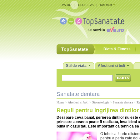
EVA.RO
|
CLUB EVA
|
Mai mult
un serviciu
TopSanatate
Dieta & Fitness
Stil de viata
Afectiuni si boli
Sanatate dentara
Home
>
Afectiuni si boli
>
Stomatologie
>
Sanatate dentara
>
Re
Reguli pentru ingrijirea dintilor
Desi pare ceva banal, perierea dintilor nu este 
prin care aceasta poate fi realizata, insa ideal
buna in cazul tau. Este important ca tehnica sa fie
O tehnica foarte eficient
pentru a peria cate doi