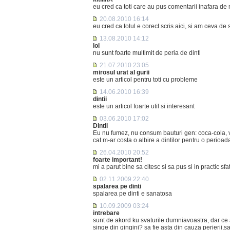
eu cred ca toti care au pus comentarii inafara de m
20.08.2010 16:14
eu cred ca totul e corect scris aici, si am ceva de
13.08.2010 14:12
lol
nu sunt foarte multimit de peria de dinti
21.07.2010 23:05
mirosul urat al gurii
este un articol pentru toti cu probleme
14.06.2010 16:39
dintii
este un articol foarte util si interesant
03.06.2010 17:02
Dintii
Eu nu fumez, nu consum bauturi gen: coca-cola, vin
cat m-ar costa o albire a dintilor pentru o perio
26.04.2010 20:52
foarte important!
mi a parut bine sa citesc si sa pus si in practic sfa
02.11.2009 22:40
spalarea pe dinti
spalarea pe dinti e sanatosa
10.09.2009 03:24
intrebare
sunt de akord ku svaturile dumniavoastra, dar ce ar
singe din gingini? sa fie asta din cauza perierii,