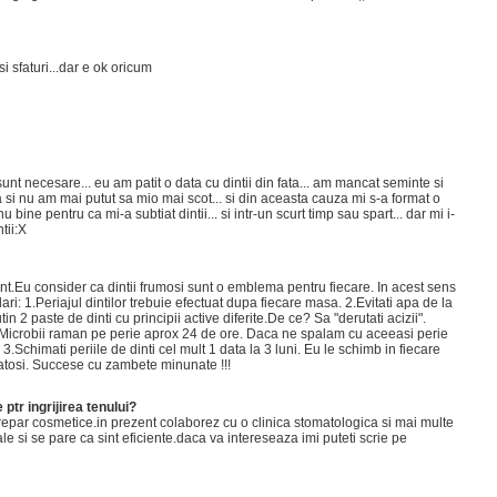
si sfaturi...dar e ok oricum
 sunt necesare... eu am patit o data cu dintii din fata... am mancat seminte si
 si nu am mai putut sa mio mai scot... si din aceasta cauza mi s-a format o
 bine pentru ca mi-a subtiat dintii... si intr-un scurt timp sau spart... dar mi i-
tii:X
ent.Eu consider ca dintii frumosi sunt o emblema pentru fiecare. In acest sens
i: 1.Periajul dintilor trebuie efectuat dupa fiecare masa. 2.Evitati apa de la
tin 2 paste de dinti cu principii active diferite.De ce? Sa "derutati acizii".
ite. Microbii raman pe perie aprox 24 de ore. Daca ne spalam cu aceeasi perie
.Schimati periile de dinti cel mult 1 data la 3 luni. Eu le schimb in fiecare
natosi. Succese cu zambete minunate !!!
 ptr ingrijirea tenului?
prepar cosmetice.in prezent colaborez cu o clinica stomatologica si mai multe
 si se pare ca sint eficiente.daca va intereseaza imi puteti scrie pe