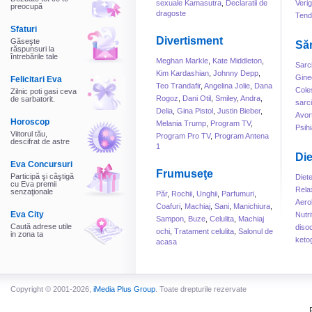
sexuale Kamasutra
,
Declaratii de
Veri
preocupă
dragoste
Tend
Sfaturi
Divertisment
Găseşte
Să
răspunsuri la
întrebările tale
Meghan Markle
,
Kate Middleton
,
Sarc
Kim Kardashian
,
Johnny Depp
,
Gine
Felicitari Eva
Teo Trandafir
,
Angelina Jolie
,
Dana
Cole
Zilnic poti gasi ceva
Rogoz
,
Dani Otil
,
Smiley
,
Andra
,
de sarbatorit.
sarc
Delia
,
Gina Pistol
,
Justin Bieber
,
Avor
Horoscop
Melania Trump
,
Program TV
,
Psihi
Viitorul tău,
Program Pro TV
,
Program Antena
descifrat de astre
1
Die
Eva Concursuri
Frumuseţe
Participă şi câştigă
Diet
cu Eva premii
Rela
senzaţionale
Păr
,
Rochii
,
Unghii
,
Parfumuri
,
Aero
Coafuri
,
Machiaj
,
Sani
,
Manichiura
,
Eva City
Nutri
Sampon
,
Buze
,
Celulita
,
Machiaj
Caută adrese utile
disoc
ochi
,
Tratament celulita
,
Salonul de
in zona ta
keto
acasa
Copyright © 2001-2026,
iMedia Plus Group
. Toate drepturile rezervate