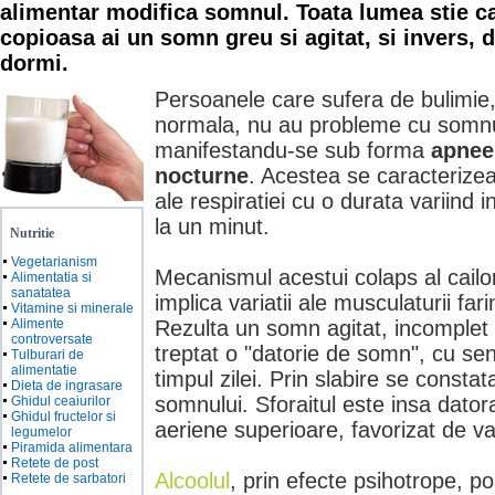
alimentar modifica somnul. Toata lumea stie c
copioasa ai un somn greu si agitat, si invers, 
dormi.
Persoanele care sufera de bulimie,
normala, nu au probleme cu somnul
manifestandu-se sub forma
apnee
nocturne
. Acestea se caracterizea
ale respiratiei cu o durata variind
la un minut.
Nutritie
Vegetarianism
Mecanismul acestui colaps al cailor
Alimentatia si
sanatatea
implica variatii ale musculaturii farin
Vitamine si minerale
Alimente
Rezulta un somn agitat, incomplet 
controversate
treptat o "datorie de somn", cu se
Tulburari de
alimentatie
timpul zilei. Prin slabire se const
Dieta de ingrasare
somnului. Sforaitul este insa dator
Ghidul ceaiurilor
Ghidul fructelor si
aeriene superioare, favorizat de var
legumelor
Piramida alimentara
Retete de post
Alcoolul
, prin efecte psihotrope, p
Retete de sarbatori