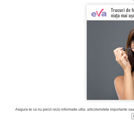
Asigura-te ca nu pierzi nicio informatie utila: articole/retete importante sa