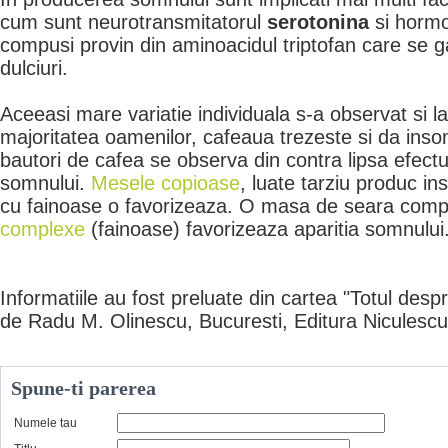
cum sunt neurotransmitatorul
serotonina
si horm
compusi provin din aminoacidul triptofan care se g
dulciuri.
Aceeasi mare variatie individuala s-a observat si l
majoritatea oamenilor, cafeaua trezeste si da insom
bautori de cafea se observa din contra lipsa efectu
somnului.
Mesele copioase
, luate tarziu produc in
cu fainoase o favorizeaza. O masa de seara com
complexe
(fainoase) favorizeaza aparitia somnului
Informatiile au fost preluate din cartea "Totul desp
de Radu M. Olinescu, Bucuresti, Editura Niculesc
Spune-ti parerea
Numele tau