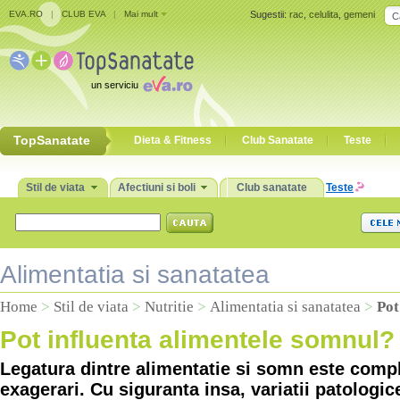
EVA.RO
|
CLUB EVA
|
Mai mult
Sugestii:
rac
,
celulita
,
gemeni
un serviciu
TopSanatate
Dieta & Fitness
Club Sanatate
Teste
Stil de viata
Afectiuni si boli
Club sanatate
Teste
Alimentatia si sanatatea
Home
>
Stil de viata
>
Nutritie
>
Alimentatia si sanatatea
>
Pot
Pot influenta alimentele somnul?
Legatura dintre alimentatie si somn este comp
exagerari. Cu siguranta insa, variatii patolog