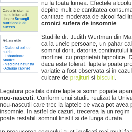
nu la toata lumea. Efectele alcool
depind mult de cantitatea consumat
Cauta in site mai
multe informatii
cantitate moderata de alcool facili
despre
Strategii
cronici sufera de insomnie
.
nutritionale de
succes
Studiile dr. Judith Wurtman din M
Adrese utile
ca la unele persoane, un pahar ca
·
Diabet si boli de
somnul dorit, datorita continutulu
nutritie
·
Laboratoare,
morfinei, cu proprietati hipnotice. Di
Analize
daca este tolerat, laptele poate p
·
Medicina naturista
·
Adauga cabinet
variatie a fost observata si in caz
culcare de
prajituri
si
biscuiti
.
Legatura posibila dintre lapte si somn popate apar
nou-nascuti
. Conform unui studiu realizat la Unive
nou-nascutii care trec la laptele de vaca pot avea 
insomnie. In astfel de cazuri, trecerea la un regim 
poate restabili somnul linistit si de lunga durata.
In producerea somnului sunt implicati mai multi fact