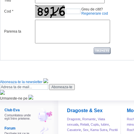
Titlu
Greu de citit?
Cod
*
Regenerare cod
Parerea ta
Aboneaza-te la newsletter
Urmareste-ne pe
Club Eva
Dragoste & Sex
Mo
Comunitatea unde
eşti între prietene.
Dragoste
,
Romantic
,
Viata
Roch
sexuala
,
Relatii
,
Cuplu
,
Iubire
,
mire
Forum
Casatorie
,
Sex
,
Kama Sutra
,
Pozitii
Roch
Dezbate tot ce te