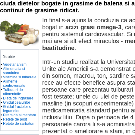
ciuda dietelor bogate in grasime de balena si a
continut de grasime ridicat.
In final s-a ajuns la concluzia ca
bogat in
acizi grasi omega-3
, car
pentru sistemul cardiovascular. Si 
mai are si alt efect miraculos -
men
beatitudine
.
Nutritie
Intr-un studiu realizat la Universit
Vegetarianism
Unite ale Americii s-a demonstrat 
Alimentatia si
sanatatea
din somon, macrou, ton, sardine sa
Vitamine si minerale
Alimente
rece au efecte benefice asupra stari
controversate
persoane care prezentau tulburari
Tulburari de
alimentatie
fost testate; unele cu ulei de peste 
Dieta de ingrasare
masline (in scopuri experimentale
Ghidul ceaiurilor
Ghidul fructelor si
medicamentatia standard pentru a
legumelor
Piramida alimentara
inclusiv litiu. Dupa o perioada de 4
Retete de post
persoanele carora li s-a administra
Retete de sarbatori
prezentat o ameliorare a starii, i