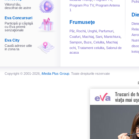
Psihi
Viitorul tău,
Program Pro TV
,
Program Antena
descifrat de astre
1
Die
Eva Concursuri
Frumuseţe
Participă şi câştigă
Diet
cu Eva premii
Rela
senzaţionale
Păr
,
Rochii
,
Unghii
,
Parfumuri
,
Aero
Coafuri
,
Machiaj
,
Sani
,
Manichiura
,
Eva City
Nutri
Sampon
,
Buze
,
Celulita
,
Machiaj
Caută adrese utile
disoc
ochi
,
Tratament celulita
,
Salonul de
in zona ta
keto
acasa
Copyright © 2001-2026,
iMedia Plus Group
. Toate drepturile rezervate