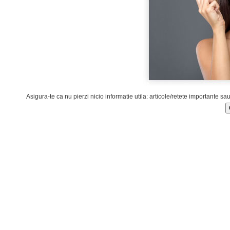
Asigura-te ca nu pierzi nicio informatie utila: articole/retete importante sa