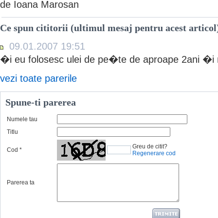
de Ioana Marosan
Ce spun cititorii (ultimul mesaj pentru acest articol
09.01.2007 19:51
�i eu folosesc ulei de pe�te de aproape 2ani �i 
vezi toate parerile
Spune-ti parerea
Numele tau
Titlu
Greu de citit?
Cod
*
Regenerare cod
Parerea ta