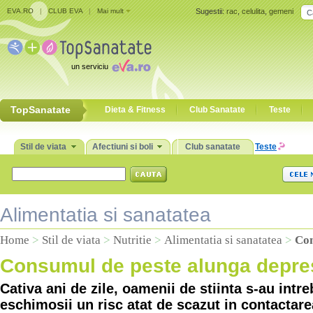
EVA.RO
|
CLUB EVA
|
Mai mult
Sugestii:
rac
,
celulita
,
gemeni
un serviciu
TopSanatate
Dieta & Fitness
Club Sanatate
Teste
Stil de viata
Afectiuni si boli
Club sanatate
Teste
Alimentatia si sanatatea
Home
>
Stil de viata
>
Nutritie
>
Alimentatia si sanatatea
>
Con
Consumul de peste alunga depre
Cativa ani de zile, oamenii de stiinta s-au intr
eschimosii un risc atat de scazut in contactare