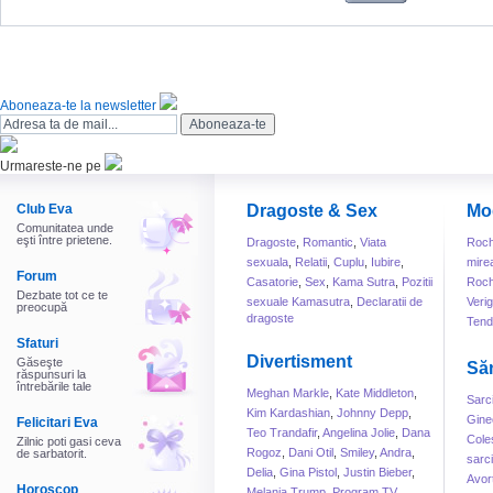
Aboneaza-te la newsletter
Urmareste-ne pe
Club Eva
Dragoste & Sex
Mo
Comunitatea unde
eşti între prietene.
Dragoste
,
Romantic
,
Viata
Roch
sexuala
,
Relatii
,
Cuplu
,
Iubire
,
mire
Forum
Casatorie
,
Sex
,
Kama Sutra
,
Pozitii
Roch
Dezbate tot ce te
sexuale Kamasutra
,
Declaratii de
Veri
preocupă
dragoste
Tend
Sfaturi
Divertisment
Găseşte
Să
răspunsuri la
întrebările tale
Meghan Markle
,
Kate Middleton
,
Sarc
Kim Kardashian
,
Johnny Depp
,
Gine
Felicitari Eva
Teo Trandafir
,
Angelina Jolie
,
Dana
Cole
Zilnic poti gasi ceva
Rogoz
,
Dani Otil
,
Smiley
,
Andra
,
de sarbatorit.
sarc
Delia
,
Gina Pistol
,
Justin Bieber
,
Avor
Horoscop
Melania Trump
,
Program TV
,