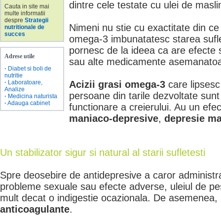
dintre cele testate cu ulei de masli
Cauta in site mai
multe informatii
despre
Strategii
Nimeni nu stie cu exactitate din ce 
nutritionale de
succes
omega-3 imbunatatesc starea sufle
pornesc de la ideea ca are efecte si
Adrese utile
sau alte medicamente asemanatoa
·
Diabet si boli de
nutritie
·
Laboratoare,
Acizii grasi omega-3
care lipsesc
Analize
persoane din tarile dezvoltate sunt
·
Medicina naturista
·
Adauga cabinet
functionare a creierului. Au un efec
maniaco-depresive
,
depresie
ma
Un stabilizator sigur si natural al starii sufletesti
Spre deosebire de antidepresive a caror administra
probleme sexuale sau efecte adverse, uleiul de p
mult decat o indigestie ocazionala. De asemenea,
anticoagulante
.