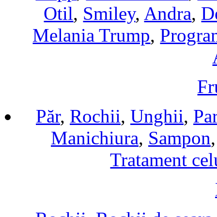
Otil
,
Smiley
,
Andra
,
D
Melania Trump
,
Progra
Fr
Păr
,
Rochii
,
Unghii
,
Pa
Manichiura
,
Sampon
Tratament cel