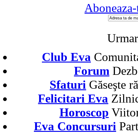
Aboneaza-t
Urmar
Club Eva
Comunitat
Forum
Dezba
Sfaturi
Găseşte ră
Felicitari Eva
Zilni
Horoscop
Viito
Eva Concursuri
Par