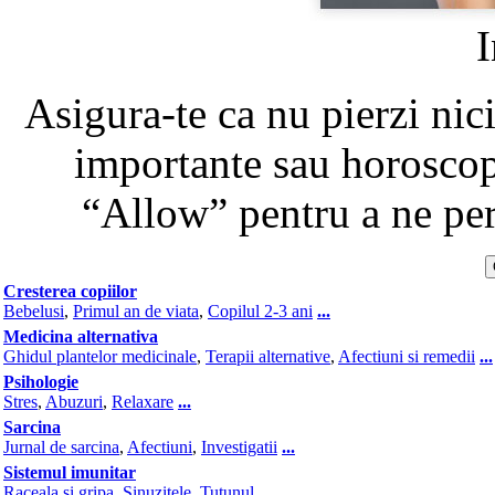
I
Asigura-te ca nu pierzi nici
importante sau horoscop
“Allow” pentru a ne perm
Cresterea copiilor
Bebelusi
,
Primul an de viata
,
Copilul 2-3 ani
...
Medicina alternativa
Ghidul plantelor medicinale
,
Terapii alternative
,
Afectiuni si remedii
...
Psihologie
Stres
,
Abuzuri
,
Relaxare
...
Sarcina
Jurnal de sarcina
,
Afectiuni
,
Investigatii
...
Sistemul imunitar
Raceala si gripa
,
Sinuzitele
,
Tutunul
...