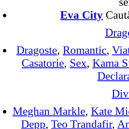
se
Eva City
Caută
Drag
Dragoste
,
Romantic
,
Via
Casatorie
,
Sex
,
Kama S
Declara
Div
Meghan Markle
,
Kate Mi
Depp
,
Teo Trandafir
,
An