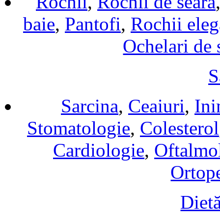
Rochii
,
Rochii de seara
baie
,
Pantofi
,
Rochii eleg
Ochelari de 
S
Sarcina
,
Ceaiuri
,
In
Stomatologie
,
Colesterol
Cardiologie
,
Oftalmo
Ortop
Diet