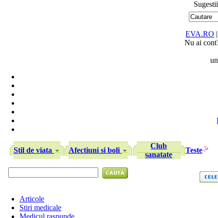
Sugestii
EVA.RO
|
Nu ai cont
un
Club
Stil de viata
Afectiuni si boli
Teste
sanatate
Articole
Stiri medicale
Medicul raspunde