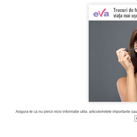
Asigura-te ca nu pierzi nicio informatie utila: articole/retete importante sa