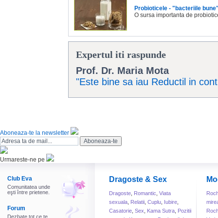
Probioticele - "bacteriile bun
O sursa importanta de probiotice
Expertul iti raspunde
Prof. Dr. Maria Mota
"Este bine sa iau Reductil in con
Aboneaza-te la newsletter
Urmareste-ne pe
Club Eva
Dragoste & Sex
Mo
Comunitatea unde
eşti între prietene.
Dragoste
,
Romantic
,
Viata
Roch
sexuala
,
Relatii
,
Cuplu
,
Iubire
,
mire
Forum
Casatorie
,
Sex
,
Kama Sutra
,
Pozitii
Roch
Dezbate tot ce te