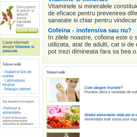
Vitaminele si mineralele constitu
de eficace pentru prevenirea dif
sanatate si chiar pentru vindecar
Cofeina - inofensiva sau nu?
In zilele noastre, cofeina este o
Cauta informatii
utilizata, atat de adulti, cat si de
despre
Vitamine si
pot trezi dimineata fara sa bea o.
minerale
Adrese utile
·
Diabet si boli de
Sfaturi utile
nutritie
·
Laboratoare,
Analize
Cum alegem fructele?
·
Adauga cabinet
Fructele ofera o varietate de nut
Top Sanatate iti recomanda
·
Psihicul si
alimentatia
Ghidul alimentelor indicate in 
O serie de factori pot
Alimentatia este sursa unui org
influenta dezvoltarea
tulburarilor de alimentatie.