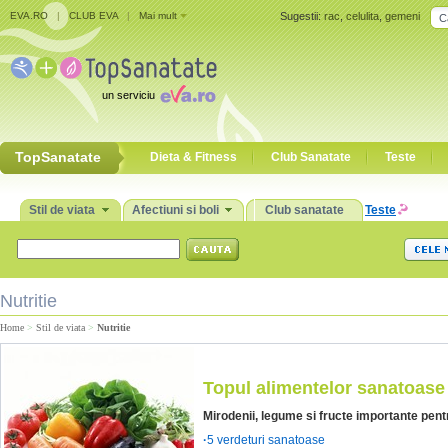
EVA.RO
|
CLUB EVA
|
Mai mult
Sugestii:
rac
,
celulita
,
gemeni
un serviciu
TopSanatate
Dieta & Fitness
Club Sanatate
Teste
Stil de viata
Afectiuni si boli
Club sanatate
Teste
Nutritie
Home
>
Stil de viata
>
Nutritie
Topul alimentelor sanatoase
Mirodenii, legume si fructe importante pent
·
5 verdeturi sanatoase