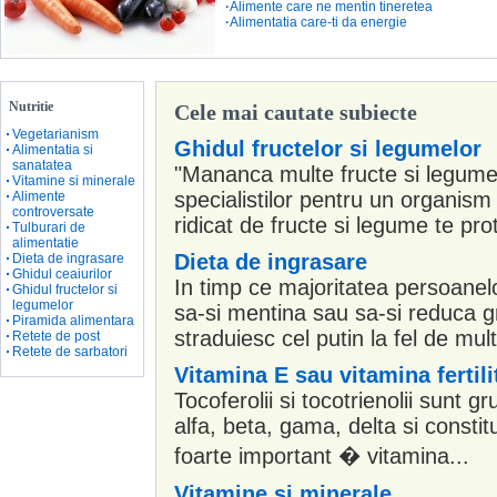
·
Alimente care ne mentin tineretea
·
Alimentatia care-ti da energie
Nutritie
Cele mai cautate subiecte
Vegetarianism
Ghidul fructelor si legumelor
Alimentatia si
sanatatea
"Mananca multe fructe si legum
Vitamine si minerale
specialistilor pentru un organi
Alimente
controversate
ridicat de fructe si legume te pro
Tulburari de
alimentatie
Dieta de ingrasare
Dieta de ingrasare
Ghidul ceaiurilor
In timp ce majoritatea persoanel
Ghidul fructelor si
legumelor
sa-si mentina sau sa-si reduca gr
Piramida alimentara
straduiesc cel putin la fel de mult
Retete de post
Retete de sarbatori
Vitamina E sau vitamina fertilit
Tocoferolii si tocotrienolii sunt gr
alfa, beta, gama, delta si consti
foarte important � vitamina...
Vitamine si minerale