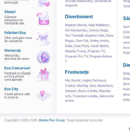
sexuale Kamasutra
,
Declaratii de
Veri
preocupă
dragoste
Tend
Sfaturi
Divertisment
Găseşte
Să
răspunsuri la
întrebările tale
Meghan Markle
,
Kate Middleton
,
Sarc
Kim Kardashian
,
Johnny Depp
,
Gine
Felicitari Eva
Teo Trandafir
,
Angelina Jolie
,
Dana
Cole
Zilnic poti gasi ceva
Rogoz
,
Dani Otil
,
Smiley
,
Andra
,
de sarbatorit.
sarc
Delia
,
Gina Pistol
,
Justin Bieber
,
Avor
Horoscop
Melania Trump
,
Program TV
,
Psihi
Viitorul tău,
Program Pro TV
,
Program Antena
descifrat de astre
1
Die
Eva Concursuri
Frumuseţe
Participă şi câştigă
Diet
cu Eva premii
Rela
senzaţionale
Păr
,
Rochii
,
Unghii
,
Parfumuri
,
Aero
Coafuri
,
Machiaj
,
Sani
,
Manichiura
,
Eva City
Nutri
Sampon
,
Buze
,
Celulita
,
Machiaj
Caută adrese utile
disoc
ochi
,
Tratament celulita
,
Salonul de
in zona ta
keto
acasa
Copyright © 2001-2026,
iMedia Plus Group
. Toate drepturile rezervate