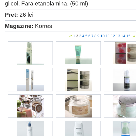
glicol, Fara etanolamina. (50 ml)
Pret:
26 lei
Magazine:
Korres
1
2
3
4
5
6
7
8
9
10
11
12
13
14
15