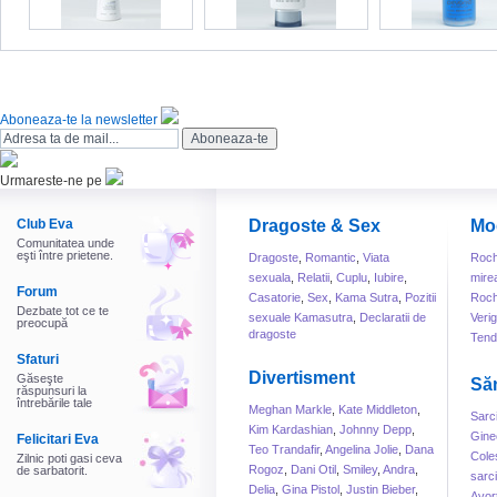
Aboneaza-te la newsletter
Urmareste-ne pe
Club Eva
Dragoste & Sex
Mo
Comunitatea unde
eşti între prietene.
Dragoste
,
Romantic
,
Viata
Roch
sexuala
,
Relatii
,
Cuplu
,
Iubire
,
mire
Forum
Casatorie
,
Sex
,
Kama Sutra
,
Pozitii
Roch
Dezbate tot ce te
sexuale Kamasutra
,
Declaratii de
Veri
preocupă
dragoste
Tend
Sfaturi
Divertisment
Găseşte
Să
răspunsuri la
întrebările tale
Meghan Markle
,
Kate Middleton
,
Sarc
Kim Kardashian
,
Johnny Depp
,
Gine
Felicitari Eva
Teo Trandafir
,
Angelina Jolie
,
Dana
Cole
Zilnic poti gasi ceva
Rogoz
,
Dani Otil
,
Smiley
,
Andra
,
de sarbatorit.
sarc
Delia
,
Gina Pistol
,
Justin Bieber
,
Avor