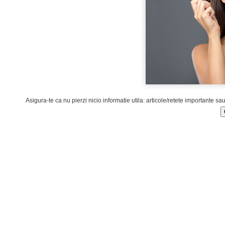
Asigura-te ca nu pierzi nicio informatie utila: articole/retete importante sa