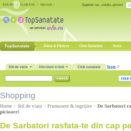
EVA.RO
|
CLUB EVA
|
Mai mult
Sugestii:
rac
,
celulita
,
gemeni
un serviciu
TopSanatate
Dieta & Fitness
Club Sanatate
Teste
Stil de viata
Afectiuni si boli
Club sanatate
Teste
Shopping
Home
>
Stil de viata
>
Frumusete & ingrijire
>
De Sarbatori ra
picioare!
De Sarbatori rasfata-te din cap pa