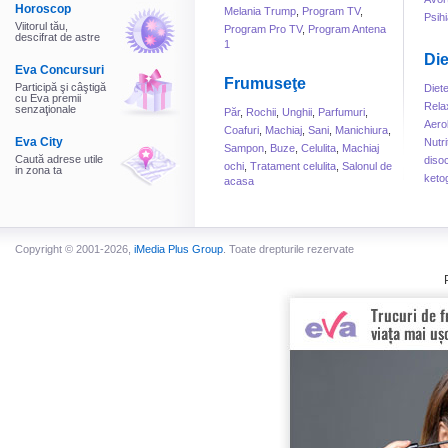
Horoscop
Melania Trump
,
Program TV
,
Psihi
Viitorul tău,
Program Pro TV
,
Program Antena
descifrat de astre
1
Die
Eva Concursuri
Frumuseţe
Participă şi câştigă
Diet
cu Eva premii
Rela
senzaţionale
Păr
,
Rochii
,
Unghii
,
Parfumuri
,
Aero
Coafuri
,
Machiaj
,
Sani
,
Manichiura
,
Eva City
Nutri
Sampon
,
Buze
,
Celulita
,
Machiaj
Caută adrese utile
disoc
ochi
,
Tratament celulita
,
Salonul de
in zona ta
keto
acasa
Copyright © 2001-2026,
iMedia Plus Group
. Toate drepturile rezervate