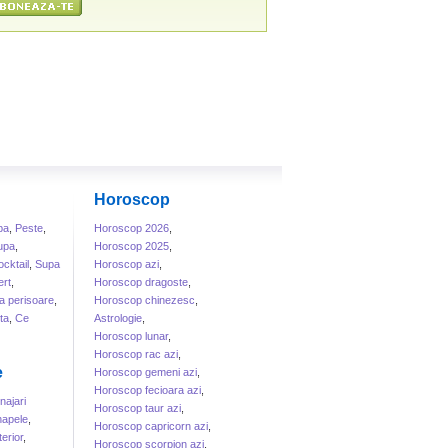
Horoscop
ba
,
Peste
,
Horoscop 2026
,
upa
,
Horoscop 2025
,
cktail
,
Supa
Horoscop azi
,
rt
,
Horoscop dragoste
,
a perisoare
,
Horoscop chinezesc
,
ta
,
Ce
Astrologie
,
Horoscop lunar
,
Horoscop rac azi
,
e
Horoscop gemeni azi
,
Horoscop fecioara azi
,
ajari
Horoscop taur azi
,
apele
,
Horoscop capricorn azi
,
erior
,
Horoscop scorpion azi
,