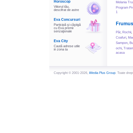
Horoscop
Melania Tr
Viitorul tău,
Program Pr
descifrat de astre
1
Eva Concursuri
Frumus
Participă şi câştigă
cu Eva premii
senzaţionale
Păr
,
Rochii
,
Coafuri
,
Mac
Eva City
Sampon
,
B
Caută adrese utile
ochi
,
Tratam
in zona ta
acasa
Copyright © 2001-2026,
iMedia Plus Group
. Toate drep