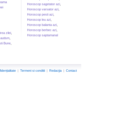
 mama
Horoscop sagetator azi
,
ei
Horoscop varsator azi
,
Horoscop pesti azi
,
Horoscop leu azi
,
Horoscop balanta azi
,
Horoscop berbec azi
,
irea zilei
,
Horoscop saptamanal
 autism
,
sti Bune
,
idențialitate
|
Termeni si conditii
|
Redacţia
|
Contact