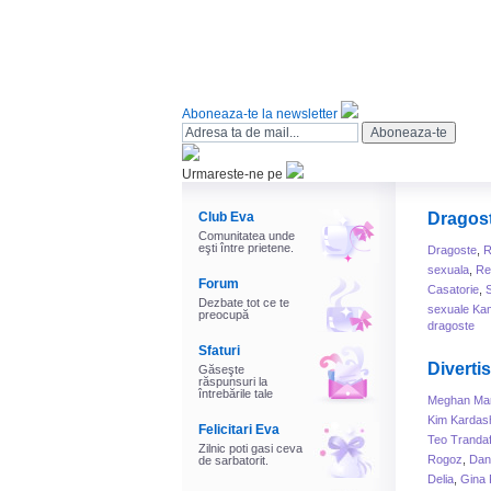
Aboneaza-te la newsletter
Urmareste-ne pe
Club Eva
Dragos
Comunitatea unde
eşti între prietene.
Dragoste
,
R
sexuala
,
Rel
Forum
Casatorie
,
Dezbate tot ce te
sexuale Ka
preocupă
dragoste
Sfaturi
Diverti
Găseşte
răspunsuri la
întrebările tale
Meghan Mar
Kim Kardas
Felicitari Eva
Teo Trandaf
Zilnic poti gasi ceva
Rogoz
,
Dani
de sarbatorit.
Delia
,
Gina 