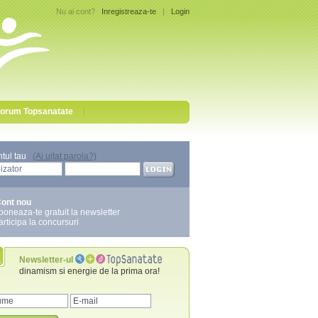
Nu ai cont?
Inregistreaza-te
|
Login
orum Topsanatate
ntul tau
(Ai uitat parola?)
ont nou
boneaza-te gratuit la newsletter
articipa la concursuri
Newsletter-ul
dinamism si energie de la prima ora!