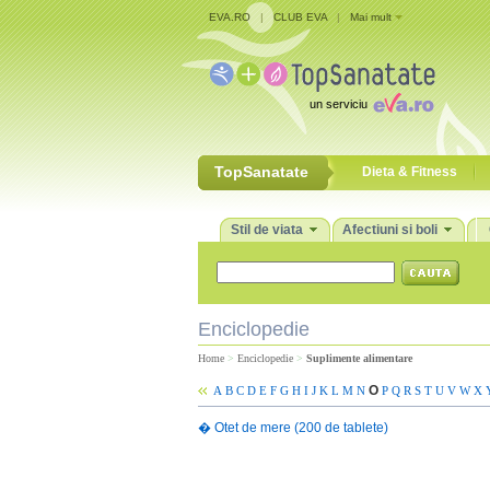
EVA.RO
|
CLUB EVA
|
Mai mult
un serviciu
TopSanatate
Dieta & Fitness
Stil de viata
Afectiuni si boli
Enciclopedie
Home
>
Enciclopedie
>
Suplimente alimentare
O
A
B
C
D
E
F
G
H
I
J
K
L
M
N
P
Q
R
S
T
U
V
W
X
�
Otet de mere (200 de tablete)