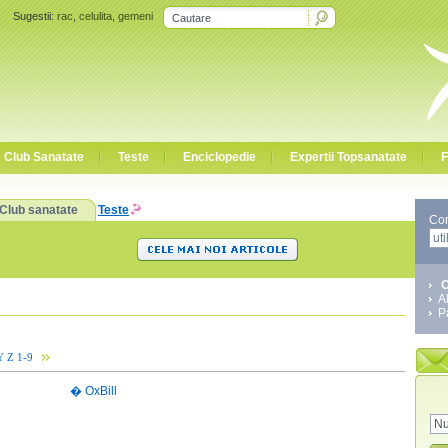
Sugestii:
rac
,
celulita
,
gemeni
Club Sanatate
Teste
Enciclopedie
Expertii Topsanatate
F
Club sanatate
Teste
Co
C
A
P
Y
Z
1-9
�
OxBill