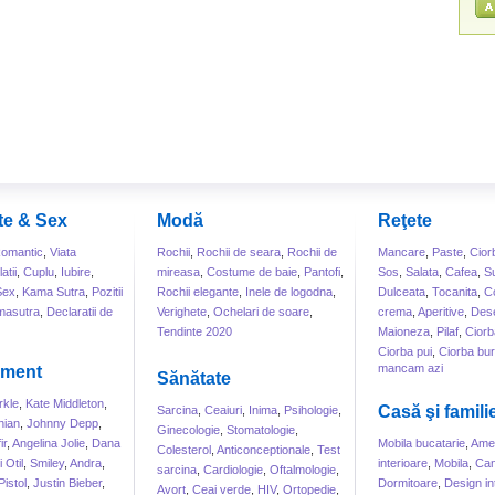
te & Sex
Modă
Reţete
omantic
,
Viata
Rochii
,
Rochii de seara
,
Rochii de
Mancare
,
Paste
,
Cior
atii
,
Cuplu
,
Iubire
,
mireasa
,
Costume de baie
,
Pantofi
,
Sos
,
Salata
,
Cafea
,
S
Sex
,
Kama Sutra
,
Pozitii
Rochii elegante
,
Inele de logodna
,
Dulceata
,
Tocanita
,
Co
masutra
,
Declaratii de
Verighete
,
Ochelari de soare
,
crema
,
Aperitive
,
Dese
Tendinte 2020
Maioneza
,
Pilaf
,
Ciorb
Ciorba pui
,
Ciorba bur
mancam azi
sment
Sănătate
kle
,
Kate Middleton
,
Casă şi famili
Sarcina
,
Ceaiuri
,
Inima
,
Psihologie
,
hian
,
Johnny Depp
,
Ginecologie
,
Stomatologie
,
ir
,
Angelina Jolie
,
Dana
Mobila bucatarie
,
Amen
Colesterol
,
Anticonceptionale
,
Test
 Otil
,
Smiley
,
Andra
,
interioare
,
Mobila
,
Can
sarcina
,
Cardiologie
,
Oftalmologie
,
Pistol
,
Justin Bieber
,
Dormitoare
,
Design int
Avort
,
Ceai verde
,
HIV
,
Ortopedie
,