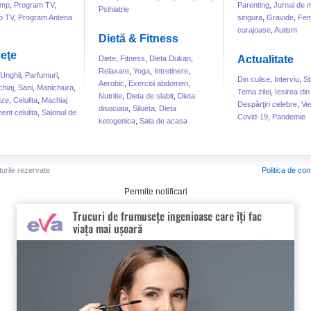
ump
,
Program TV
,
Parenting
,
Jurnal de
Psihiatrie
o TV
,
Program Antena
singura
,
Gravide
,
Fem
curajoase
,
Autism
Dietă & Fitness
eţe
Actualitate
Diete
,
Fitness
,
Dieta Dukan
,
Relaxare
,
Yoga
,
Intretinere
,
Unghii
,
Parfumuri
,
Din culise
,
Interviu
,
St
Aerobic
,
Exercitii abdomen
,
hiaj
,
Sani
,
Manichiura
,
Tema zilei
,
Iesirea din
Nutritie
,
Dieta de slabit
,
Dieta
uze
,
Celulita
,
Machiaj
Despărţiri celebre
,
Ve
disociata
,
Silueta
,
Dieta
ent celulita
,
Salonul de
Covid-19
,
Pandemie
ketogenica
,
Sala de acasa
turile rezervate
Politica de conf
Permite notificari