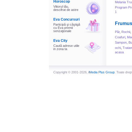
Horoscop
Melania Tr
Viitorul tău,
Program Pr
descifrat de astre
1
Eva Concursuri
Frumus
Participă şi câştigă
cu Eva premii
senzaţionale
Păr
,
Rochii
,
Coafuri
,
Mac
Eva City
Sampon
,
B
Caută adrese utile
ochi
,
Tratam
in zona ta
acasa
Copyright © 2001-2026,
iMedia Plus Group
. Toate drep