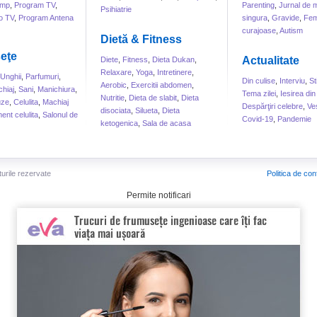
ump
,
Program TV
,
Parenting
,
Jurnal de
Psihiatrie
o TV
,
Program Antena
singura
,
Gravide
,
Fem
curajoase
,
Autism
Dietă & Fitness
eţe
Actualitate
Diete
,
Fitness
,
Dieta Dukan
,
Relaxare
,
Yoga
,
Intretinere
,
Unghii
,
Parfumuri
,
Din culise
,
Interviu
,
St
Aerobic
,
Exercitii abdomen
,
hiaj
,
Sani
,
Manichiura
,
Tema zilei
,
Iesirea din
Nutritie
,
Dieta de slabit
,
Dieta
uze
,
Celulita
,
Machiaj
Despărţiri celebre
,
Ve
disociata
,
Silueta
,
Dieta
ent celulita
,
Salonul de
Covid-19
,
Pandemie
ketogenica
,
Sala de acasa
turile rezervate
Politica de conf
Permite notificari