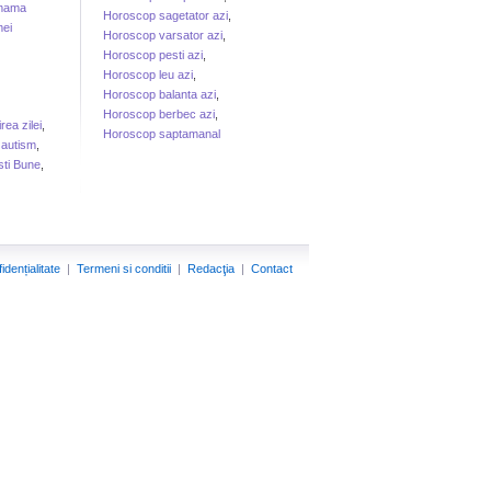
 mama
Horoscop sagetator azi
,
ei
Horoscop varsator azi
,
Horoscop pesti azi
,
Horoscop leu azi
,
Horoscop balanta azi
,
Horoscop berbec azi
,
irea zilei
,
Horoscop saptamanal
 autism
,
sti Bune
,
idențialitate
|
Termeni si conditii
|
Redacţia
|
Contact