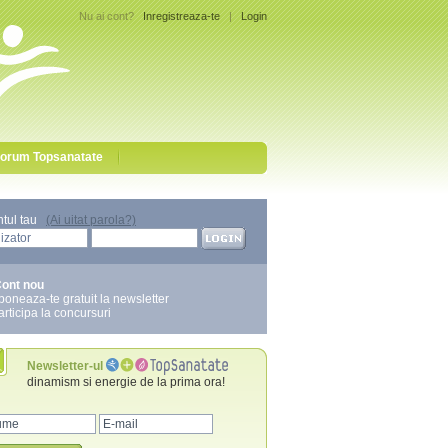
Nu ai cont?
Inregistreaza-te
|
Login
orum Topsanatate
ntul tau
(Ai uitat parola?)
ont nou
boneaza-te gratuit la newsletter
articipa la concursuri
Newsletter-ul
dinamism si energie de la prima ora!