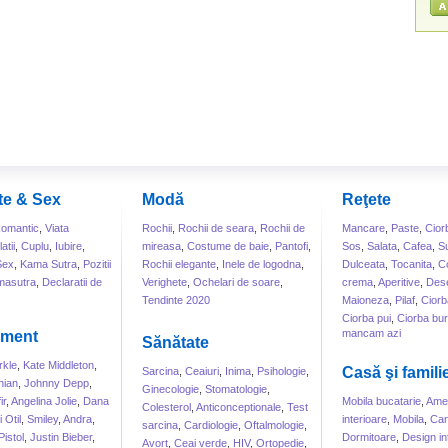
te & Sex
Modă
Reţete
omantic
,
Viata
Rochii
,
Rochii de seara
,
Rochii de
Mancare
,
Paste
,
Cior
atii
,
Cuplu
,
Iubire
,
mireasa
,
Costume de baie
,
Pantofi
,
Sos
,
Salata
,
Cafea
,
S
Sex
,
Kama Sutra
,
Pozitii
Rochii elegante
,
Inele de logodna
,
Dulceata
,
Tocanita
,
Co
masutra
,
Declaratii de
Verighete
,
Ochelari de soare
,
crema
,
Aperitive
,
Dese
Tendinte 2020
Maioneza
,
Pilaf
,
Ciorb
Ciorba pui
,
Ciorba bur
mancam azi
sment
Sănătate
kle
,
Kate Middleton
,
Casă şi famili
Sarcina
,
Ceaiuri
,
Inima
,
Psihologie
,
hian
,
Johnny Depp
,
Ginecologie
,
Stomatologie
,
ir
,
Angelina Jolie
,
Dana
Mobila bucatarie
,
Amen
Colesterol
,
Anticonceptionale
,
Test
 Otil
,
Smiley
,
Andra
,
interioare
,
Mobila
,
Can
sarcina
,
Cardiologie
,
Oftalmologie
,
Pistol
,
Justin Bieber
,
Dormitoare
,
Design int
Avort
,
Ceai verde
,
HIV
,
Ortopedie
,