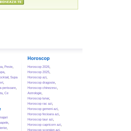
Horoscop
ba
,
Peste
,
Horoscop 2026
,
upa
,
Horoscop 2025
,
cktail
,
Supa
Horoscop azi
,
rt
,
Horoscop dragoste
,
a perisoare
,
Horoscop chinezesc
,
ta
,
Ce
Astrologie
,
Horoscop lunar
,
Horoscop rac azi
,
e
Horoscop gemeni azi
,
Horoscop fecioara azi
,
ajari
Horoscop taur azi
,
apele
,
Horoscop capricorn azi
,
erior
,
Horoscop scorpion azi
,