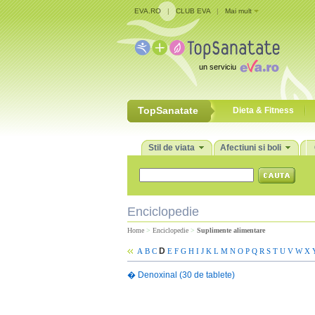
EVA.RO
|
CLUB EVA
|
Mai mult
un serviciu
TopSanatate
Dieta & Fitness
Stil de viata
Afectiuni si boli
Enciclopedie
Home
>
Enciclopedie
>
Suplimente alimentare
D
A
B
C
E
F
G
H
I
J
K
L
M
N
O
P
Q
R
S
T
U
V
W
X
�
Denoxinal (30 de tablete)