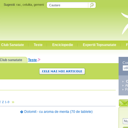
Sugestii:
rac
,
celulita
,
gemeni
Club Sanatate
Teste
Enciclopedie
Expertii Topsanatate
F
Club sanatate
Teste
Co
C
A
P
Y
Z
1-9
�
Dolomit - cu aroma de menta (70 de tablete)