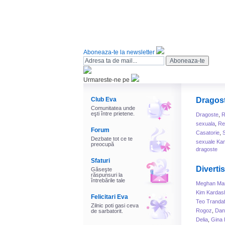
Aboneaza-te la newsletter
Urmareste-ne pe
Club Eva
Dragos
Comunitatea unde
eşti între prietene.
Dragoste
,
R
sexuala
,
Rel
Forum
Casatorie
,
Dezbate tot ce te
sexuale Ka
preocupă
dragoste
Sfaturi
Diverti
Găseşte
răspunsuri la
întrebările tale
Meghan Mar
Kim Kardas
Felicitari Eva
Teo Trandaf
Zilnic poti gasi ceva
Rogoz
,
Dani
de sarbatorit.
Delia
,
Gina 