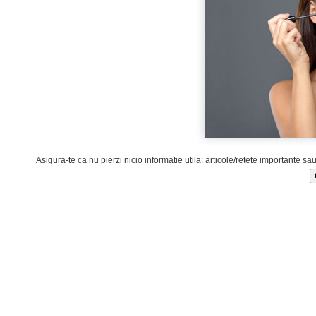
Asigura-te ca nu pierzi nicio informatie utila: articole/retete importante sa