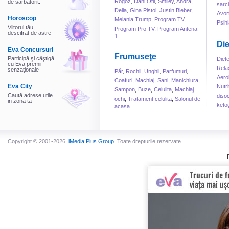
Rogoz
,
Dani Otil
,
Smiley
,
Andra
,
de sarbatorit.
sarc
Delia
,
Gina Pistol
,
Justin Bieber
,
Avor
Horoscop
Melania Trump
,
Program TV
,
Psihi
Viitorul tău,
Program Pro TV
,
Program Antena
descifrat de astre
1
Die
Eva Concursuri
Frumuseţe
Participă şi câştigă
Diet
cu Eva premii
Rela
senzaţionale
Păr
,
Rochii
,
Unghii
,
Parfumuri
,
Aero
Coafuri
,
Machiaj
,
Sani
,
Manichiura
,
Eva City
Nutri
Sampon
,
Buze
,
Celulita
,
Machiaj
Caută adrese utile
disoc
ochi
,
Tratament celulita
,
Salonul de
in zona ta
keto
acasa
Copyright © 2001-2026,
iMedia Plus Group
. Toate drepturile rezervate