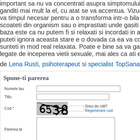
important sa nu va concentrati asupra simptomului,
ganditi mai mult la el, cu atat se va accentua. Vizua
va timpul necesar pentru a o transforma intr-o bil
scoateti din organism sau o imprastiati unde gasiti
baza este ca nu putem fi si relaxati si incordati in 
puteti ignora aceasta stare e o dovada ca ea va co
sunteti in mod real relaxata. Poate e bine sa va gan
legate de inceperea vietii sexuale, mai ales ca ati 
de
Lena Rusti, psihoterapeut si specialist TopSana
Spune-ti parerea
Numele tau
Titlu
Greu de citit?
Cod
*
Regenerare cod
Parerea ta