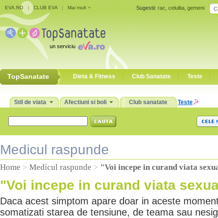
EVA.RO
|
CLUB EVA
|
Mai mult
Sugestii:
rac
,
celulita
,
gemeni
un serviciu
TopSanatate
Dieta & Fitness
Club Sanatate
Teste
Stil de viata
Afectiuni si boli
Club sanatate
Teste
Medicul raspunde
Home
>
Medicul raspunde
>
"Voi incepe in curand viata sexu
"Voi incepe in curand viata sexua
Daca acest simptom apare doar in aceste momente
somatizati starea de tensiune, de teama sau nesig