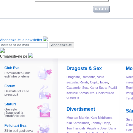
Aboneaza-te la newsletter
Urmareste-ne pe
Club Eva
Dragoste & Sex
Mo
Comunitatea unde
eşti între prietene.
Dragoste
,
Romantic
,
Viata
Roch
sexuala
,
Relatii
,
Cuplu
,
Iubire
,
mire
Forum
Casatorie
,
Sex
,
Kama Sutra
,
Pozitii
Roch
Dezbate tot ce te
sexuale Kamasutra
,
Declaratii de
Veri
preocupă
dragoste
Tend
Sfaturi
Divertisment
Găseşte
Să
răspunsuri la
întrebările tale
Meghan Markle
,
Kate Middleton
,
Sarc
Kim Kardashian
,
Johnny Depp
,
Gine
Felicitari Eva
Teo Trandafir
,
Angelina Jolie
,
Dana
Cole
Zilnic poti gasi ceva