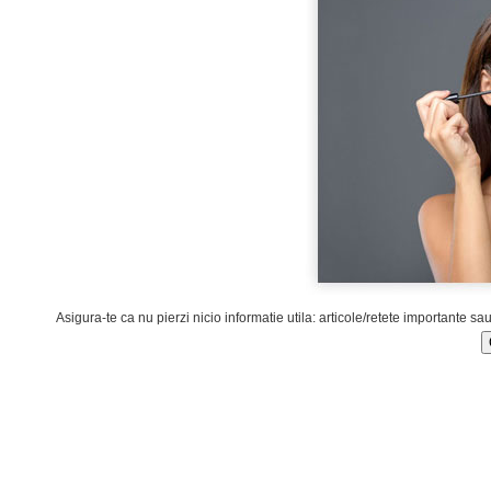
Asigura-te ca nu pierzi nicio informatie utila: articole/retete importante sa