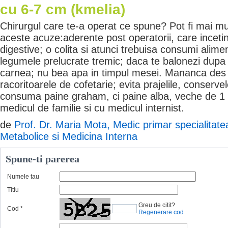
cu 6-7 cm (kmelia)
Chirurgul care te-a operat ce spune? Pot fi mai mu
aceste acuze:aderente post operatorii, care inceti
digestive; o colita si atunci trebuisa consumi aliment
legumele prelucrate tremic; daca te balonezi dupa 
carnea; nu bea apa in timpul mesei. Mananca des s
racoritoarele de cofetarie; evita prajelile, conserve
consuma paine graham, ci paine alba, veche de 1 z
medicul de familie si cu medicul internist.
de
Prof. Dr. Maria Mota, Medic primar specialitatea 
Metabolice si Medicina Interna
Spune-ti parerea
Numele tau
Titlu
Greu de citit?
Cod
*
Regenerare cod