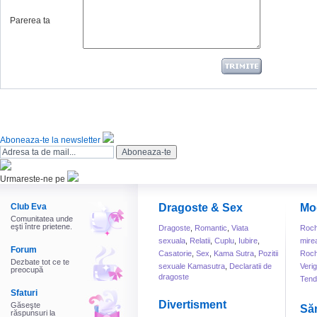
Parerea ta
Aboneaza-te la newsletter
Urmareste-ne pe
Club Eva
Dragoste & Sex
Mo
Comunitatea unde
eşti între prietene.
Dragoste
,
Romantic
,
Viata
Roch
sexuala
,
Relatii
,
Cuplu
,
Iubire
,
mire
Forum
Casatorie
,
Sex
,
Kama Sutra
,
Pozitii
Roch
Dezbate tot ce te
sexuale Kamasutra
,
Declaratii de
Veri
preocupă
dragoste
Tend
Sfaturi
Divertisment
Găseşte
Să
răspunsuri la