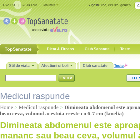
EVA.RO
|
CLUB EVA
|
Mai mult
Sugestii:
rac
,
celulita
,
gemeni
un serviciu
TopSanatate
Dieta & Fitness
Club Sanatate
Teste
Stil de viata
Afectiuni si boli
Club sanatate
Teste
Medicul raspunde
Home
>
Medicul raspunde
>
Dimineata abdomenul este aproa
beau ceva, volumul acestuia creste cu 6-7 cm (kmelia)
Dimineata abdomenul este aproap
mananc sau beau ceva, volumul a