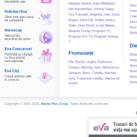
întrebările tale
Meghan Markle
,
Kate Middleton
,
Sarc
Kim Kardashian
,
Johnny Depp
,
Gine
Felicitari Eva
Teo Trandafir
,
Angelina Jolie
,
Dana
Cole
Zilnic poti gasi ceva
Rogoz
,
Dani Otil
,
Smiley
,
Andra
,
de sarbatorit.
sarc
Delia
,
Gina Pistol
,
Justin Bieber
,
Avor
Horoscop
Melania Trump
,
Program TV
,
Psihi
Viitorul tău,
Program Pro TV
,
Program Antena
descifrat de astre
1
Die
Eva Concursuri
Frumuseţe
Participă şi câştigă
Diet
cu Eva premii
Rela
senzaţionale
Păr
,
Rochii
,
Unghii
,
Parfumuri
,
Aero
Coafuri
,
Machiaj
,
Sani
,
Manichiura
,
Eva City
Nutri
Sampon
,
Buze
,
Celulita
,
Machiaj
Caută adrese utile
disoc
ochi
,
Tratament celulita
,
Salonul de
in zona ta
keto
acasa
Copyright © 2001-2026,
iMedia Plus Group
. Toate drepturile rezervate