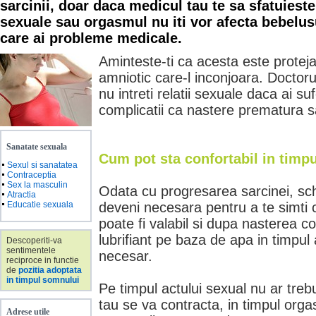
sarcinii, doar daca medicul tau te sa sfatuieste 
sexuale sau orgasmul nu iti vor afecta bebelus
care ai probleme medicale.
Aminteste-ti ca acesta este protejat
amniotic care-l inconjoara. Doctor
nu intreti relatii sexuale daca ai su
complicatii ca nastere prematura s
Sanatate sexuala
Cum pot sta confortabil in timpu
Sexul si sanatatea
Contraceptia
Sex la masculin
Odata cu progresarea sarcinei, sch
Atractia
Educatie sexuala
deveni necesara pentru a te simti 
poate fi valabil si dupa nasterea cop
lubrifiant pe baza de apa in timpul 
Descoperiti-va
sentimentele
necesar.
reciproce in functie
de
pozitia adoptata
in timpul somnului
Pe timpul actului sexual nu ar trebu
tau se va contracta, in timpul orgas
Adrese utile