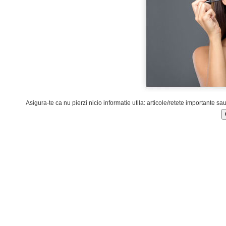
Asigura-te ca nu pierzi nicio informatie utila: articole/retete importante sa