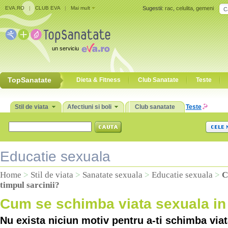
EVA.RO
|
CLUB EVA
|
Mai mult
Sugestii:
rac
,
celulita
,
gemeni
un serviciu
TopSanatate
Dieta & Fitness
Club Sanatate
Teste
Stil de viata
Afectiuni si boli
Club sanatate
Teste
Educatie sexuala
Home
>
Stil de viata
>
Sanatate sexuala
>
Educatie sexuala
>
C
timpul sarcinii?
Cum se schimba viata sexuala in 
Nu exista niciun motiv pentru a-ti schimba viat