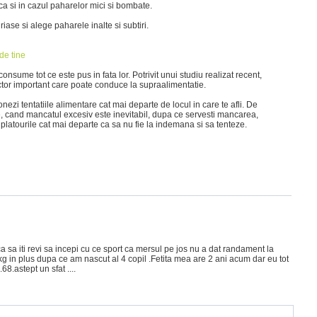
ca si in cazul paharelor mici si bombate.
 uriase si alege paharele inalte si subtiri.
de tine
onsume tot ce este pus in fata lor. Potrivit unui studiu realizat recent,
tor important care poate conduce la supraalimentatie.
onezi tentatiile alimentare cat mai departe de locul in care te afli. De
, cand mancatul excesiv este inevitabil, dupa ce servesti mancarea,
platourile cat mai departe ca sa nu fie la indemana si sa tenteze.
a sa iti revi sa incepi cu ce sport ca mersul pe jos nu a dat randament la
g in plus dupa ce am nascut al 4 copil .Fetita mea are 2 ani acum dar eu tot
8.astept un sfat ....