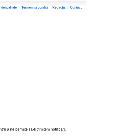
idențialitate
|
Termeni si conditii
|
Redacţia
|
Contact
tru a ne permite sa-ti trimitem notificari.