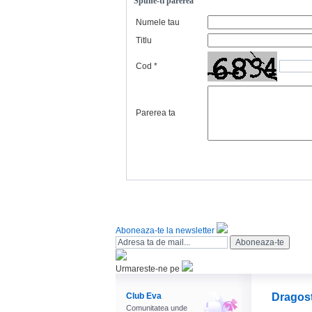
Spune-ti parerea
Numele tau
Titlu
Cod
*
Parerea ta
Aboneaza-te la newsletter
Urmareste-ne pe
Club Eva
Dragos
Comunitatea unde