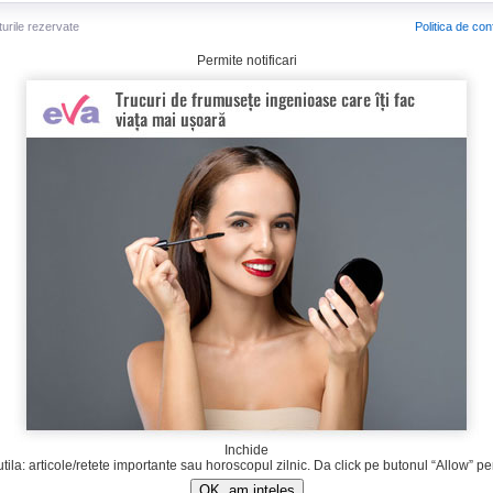
turile rezervate
Politica de conf
Permite notificari
Inchide
tila: articole/retete importante sau horoscopul zilnic. Da click pe butonul “Allow” pen
OK, am inteles