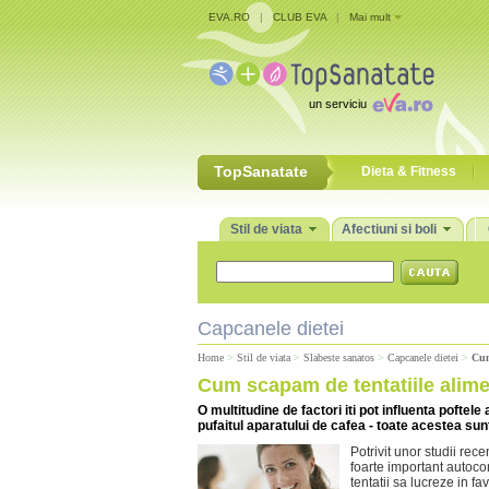
EVA.RO
|
CLUB EVA
|
Mai mult
un serviciu
TopSanatate
Dieta & Fitness
Stil de viata
Afectiuni si boli
Capcanele dietei
Home
>
Stil de viata
>
Slabeste sanatos
>
Capcanele dietei
>
Cum
Cum scapam de tentatiile alim
O multitudine de factori iti pot influenta pofte
pufaitul aparatului de cafea - toate acestea sunt 
Potrivit unor studii rec
foarte important autocon
tentatii sa lucreze in fa