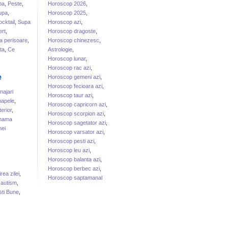
ba
,
Peste
,
Horoscop 2026
,
upa
,
Horoscop 2025
,
cktail
,
Supa
Horoscop azi
,
rt
,
Horoscop dragoste
,
a perisoare
,
Horoscop chinezesc
,
ta
,
Ce
Astrologie
,
Horoscop lunar
,
Horoscop rac azi
,
e
Horoscop gemeni azi
,
Horoscop fecioara azi
,
ajari
Horoscop taur azi
,
apele
,
Horoscop capricorn azi
,
erior
,
Horoscop scorpion azi
,
 mama
Horoscop sagetator azi
,
ei
Horoscop varsator azi
,
Horoscop pesti azi
,
Horoscop leu azi
,
Horoscop balanta azi
,
Horoscop berbec azi
,
irea zilei
,
Horoscop saptamanal
 autism
,
sti Bune
,