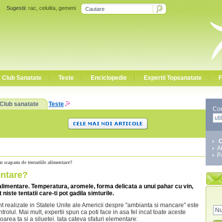
Sugestii:
rac
,
celulita
,
gemeni
Club Sanatate
Teste
Enciclopedie
Expertii Topsanatate
F
Club sanatate
Teste
Co
C
A
P
 scapam de tentatiile alimentare?
entare?
le alimentare. Temperatura, aromele, forma delicata a unui pahar cu vin,
niste tentatii care-ti pot gadila simturile.
ent realizate in Statele Unite ale Americii despre "ambianta si mancare" este
trolul. Mai mult, expertii spun ca poti face in asa fel incat toate aceste
voarea ta si a siluetei. Iata cateva sfaturi elementare: