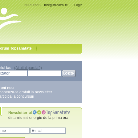
Nu ai cont?
Inregistreaza-te
|
Login
orum Topsanatate
ntul tau
(Ai uitat parola?)
ont nou
boneaza-te gratuit la newsletter
articipa la concursuri
Newsletter-ul
dinamism si energie de la prima ora!