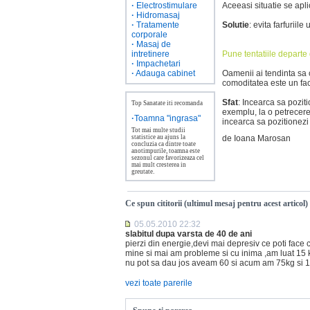
·
Electrostimulare
Aceeasi situatie se apli
·
Hidromasaj
·
Tratamente
Solutie
: evita farfuriile
corporale
·
Masaj de
intretinere
Pune tentatiile departe 
·
Impachetari
·
Adauga cabinet
Oamenii ai tendinta sa c
comoditatea este un fac
Sfat
: Incearca sa poziti
Top Sanatate iti recomanda
exemplu, la o petrecere
·
Toamna "ingrasa"
incearca sa pozitionezi 
Tot mai multe studii
statistice au ajuns la
de Ioana Marosan
concluzia ca dintre toate
anotimpurile, toamna este
sezonul care favorizeaza cel
mai mult cresterea in
greutate.
Ce spun cititorii (ultimul mesaj pentru acest articol)
05.05.2010 22:32
slabitul dupa varsta de 40 de ani
pierzi din energie,devi mai depresiv ce poti face c
mine si mai am probleme si cu inima ,am luat 15 k
nu pot sa dau jos aveam 60 si acum am 75kg si 1.6
vezi toate parerile