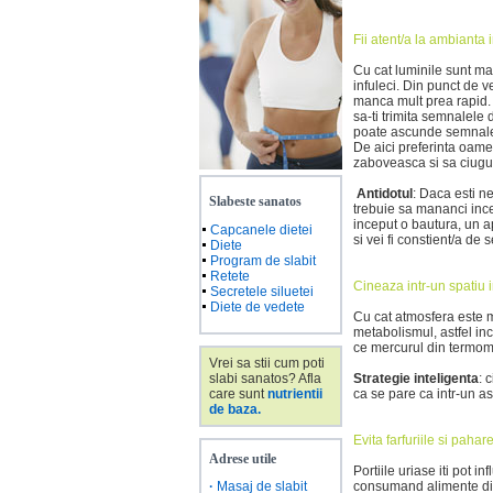
Fii atent/a la ambianta
Cu cat luminile sunt ma
infuleci. Din punct de v
manca mult prea rapid. I
sa-ti trimita semnalele 
poate ascunde semnalel
De aici preferinta oamen
zaboveasca si sa ciugul
Antidotul
: Daca esti n
Slabeste sanatos
trebuie sa mananci ince
inceput o bautura, un ap
Capcanele dietei
si vei fi constient/a de 
Diete
Program de slabit
Retete
Cineaza intr-un spatiu i
Secretele siluetei
Diete de vedete
Cu cat atmosfera este m
metabolismul, astfel in
ce mercurul din termome
Vrei sa stii cum poti
slabi sanatos? Afla
Strategie inteligenta
: 
care sunt
nutrientii
ca se pare ca intr-un as
de baza.
Evita farfuriile si paha
Adrese utile
Portiile uriase iti pot 
·
Masaj de slabit
consumand alimente din 