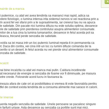
 inainte de a manca
i puternice, cu atat vei avea tendinta sa mananci mai rapid, adica sa
edere fiziologic, o lumina intensa irita sistemul nervos si vei reactiona prin a
n acest fel vei sfarsi prin a te supraalimenta, iar creierul tau nu va apuca
de satietate. Din pacate nici lumina difuza nu este solutia optima, deoarece
e de satietate prin pierderea controlului asupra alimentelor consumate.
ilor de a lua cina la lumina lumanarilor, deoarece in felul acesta pot sa
easca, trecand peste senzatia de satietate.
evoit/a sa iei masa intr-un loc puternic luminat repeta-ti in permanenta ca
t. Daca din contra, vei cina intr-un loc cu lumini difuze comanda de la
eritiv si un desert. In felul acesta nu vei pierde sirul alimentelor consumate
senzatia de satietate.
ncalzit
ai bine incalzita cu atat vei manca mai putin. Caldura incetineste
cat necesarul de energie si senzatia de foame vor fi diminuate, pe masura
tre creste. Foloseste acest lucru in favoarea ta.
cineaza afara de cate ori ai posibilitatea si vremea iti este favorabila pentru
tfel de context exista tendinta de a consuma alimente mai sarace in calorii.
rele imense
influenta negativ senzatia de satietate. Unele persoane se pacalesc singure
farfurii uriase. Asta deoarece au senzatia ca portiile sunt mai mici.