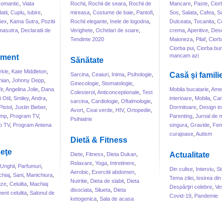
omantic
,
Viata
Rochii
,
Rochii de seara
,
Rochii de
Mancare
,
Paste
,
Cior
atii
,
Cuplu
,
Iubire
,
mireasa
,
Costume de baie
,
Pantofi
,
Sos
,
Salata
,
Cafea
,
S
Sex
,
Kama Sutra
,
Pozitii
Rochii elegante
,
Inele de logodna
,
Dulceata
,
Tocanita
,
Co
masutra
,
Declaratii de
Verighete
,
Ochelari de soare
,
crema
,
Aperitive
,
Dese
Tendinte 2020
Maioneza
,
Pilaf
,
Ciorb
Ciorba pui
,
Ciorba bur
mancam azi
sment
Sănătate
kle
,
Kate Middleton
,
Casă şi famili
Sarcina
,
Ceaiuri
,
Inima
,
Psihologie
,
hian
,
Johnny Depp
,
Ginecologie
,
Stomatologie
,
ir
,
Angelina Jolie
,
Dana
Mobila bucatarie
,
Amen
Colesterol
,
Anticonceptionale
,
Test
 Otil
,
Smiley
,
Andra
,
interioare
,
Mobila
,
Can
sarcina
,
Cardiologie
,
Oftalmologie
,
Pistol
,
Justin Bieber
,
Dormitoare
,
Design int
Avort
,
Ceai verde
,
HIV
,
Ortopedie
,
ump
,
Program TV
,
Parenting
,
Jurnal de
Psihiatrie
o TV
,
Program Antena
singura
,
Gravide
,
Fem
curajoase
,
Autism
Dietă & Fitness
eţe
Actualitate
Diete
,
Fitness
,
Dieta Dukan
,
Relaxare
,
Yoga
,
Intretinere
,
Unghii
,
Parfumuri
,
Din culise
,
Interviu
,
St
Aerobic
,
Exercitii abdomen
,
hiaj
,
Sani
,
Manichiura
,
Tema zilei
,
Iesirea din
Nutritie
,
Dieta de slabit
,
Dieta
uze
,
Celulita
,
Machiaj
Despărţiri celebre
,
Ve
disociata
,
Silueta
,
Dieta
ent celulita
,
Salonul de
Covid-19
,
Pandemie
ketogenica
,
Sala de acasa