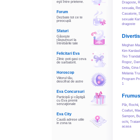
eşti între prietene.
Dragoste
,
R
sexuala
,
Rel
Forum
Casatorie
,
Dezbate tot ce te
sexuale Ka
preocupă
dragoste
Sfaturi
Diverti
Găseşte
răspunsuri la
întrebările tale
Meghan Mar
Kim Kardas
Felicitari Eva
Teo Trandaf
Zilnic poti gasi ceva
Rogoz
,
Dani
de sarbatorit.
Delia
,
Gina 
Horoscop
Melania Tr
Viitorul tău,
Program Pr
descifrat de astre
1
Eva Concursuri
Frumus
Participă şi câştigă
cu Eva premii
senzaţionale
Păr
,
Rochii
,
Coafuri
,
Mac
Eva City
Sampon
,
B
Caută adrese utile
ochi
,
Tratam
in zona ta
acasa