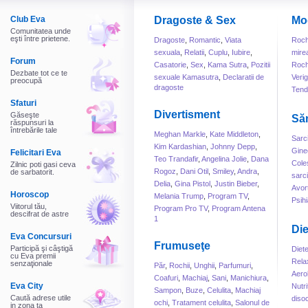
Club Eva
Dragoste & Sex
Mo
Comunitatea unde
eşti între prietene.
Dragoste
,
Romantic
,
Viata
Roch
sexuala
,
Relatii
,
Cuplu
,
Iubire
,
mire
Forum
Casatorie
,
Sex
,
Kama Sutra
,
Pozitii
Roch
Dezbate tot ce te
sexuale Kamasutra
,
Declaratii de
Veri
preocupă
dragoste
Tend
Sfaturi
Divertisment
Găseşte
Să
răspunsuri la
întrebările tale
Meghan Markle
,
Kate Middleton
,
Sarc
Kim Kardashian
,
Johnny Depp
,
Gine
Felicitari Eva
Teo Trandafir
,
Angelina Jolie
,
Dana
Cole
Zilnic poti gasi ceva
Rogoz
,
Dani Otil
,
Smiley
,
Andra
,
de sarbatorit.
sarc
Delia
,
Gina Pistol
,
Justin Bieber
,
Avor
Horoscop
Melania Trump
,
Program TV
,
Psihi
Viitorul tău,
Program Pro TV
,
Program Antena
descifrat de astre
1
Die
Eva Concursuri
Frumuseţe
Participă şi câştigă
Diet
cu Eva premii
Rela
senzaţionale
Păr
,
Rochii
,
Unghii
,
Parfumuri
,
Aero
Coafuri
,
Machiaj
,
Sani
,
Manichiura
,
Eva City
Nutri
Sampon
,
Buze
,
Celulita
,
Machiaj
Caută adrese utile
disoc
ochi
,
Tratament celulita
,
Salonul de
in zona ta