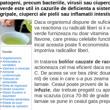
patogeni, precum bacteriile, virusii sau ciuper
verde este util in cazurile de deficienta a siste
gripale, ciuperci ale pielii sau inflamatii intesti
Daca organismul dispune de sufici
va reactiona cu radicalii liberi si ii
verde furnizeaza nu doar vitamina C
flavone, care preiau celelalte functi
incat aceasta poate fi economisita 
impotriva radicalilor liberi.
Nutritie
Vegetarianism
In tratarea
bolilor cauzate de rac
Alimentatia si
sanatatea
actioneaza cel mai eficient daca e
Vitamine si minerale
Alimente
C. De aceea se vor bea zilnic doua-
controversate
ml) de ceai in care s-a pus zeama 
Tulburari de
alimentatie
lamaie. Ceaiul poate proveni de la
Dieta de ingrasare
infuzie
, dar trebuie pregatit cu a
Ghidul ceaiurilor
Ghidul fructelor si
mai scazuta (circa 70-80 de grade
legumelor
Piramida alimentara
lamaie se pune in ceaiul gata prep
Retete de post
Retete de sarbatori