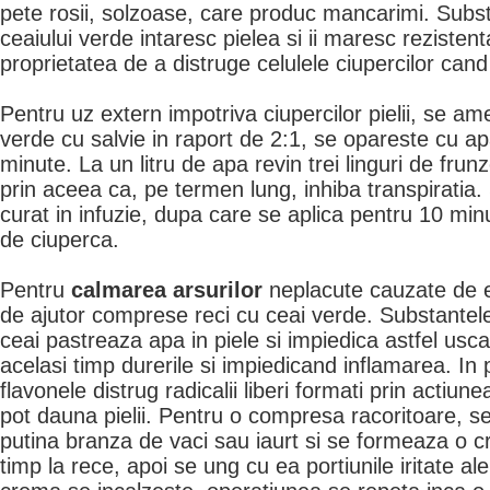
pete rosii, solzoase, care produc mancarimi. Subst
ceaiului verde intaresc pielea si ii maresc rezisten
proprietatea de a distruge celulele ciupercilor cand
Pentru uz extern impotriva ciupercilor pielii, se a
verde cu salvie in raport de 2:1, se opareste cu apa
minute. La un litru de apa revin trei linguri de frun
prin aceea ca, pe termen lung, inhiba transpiratia
curat in infuzie, dupa care se aplica pentru 10 minu
de ciuperca.
Pentru
calmarea arsurilor
neplacute cauzate de 
de ajutor comprese reci cu ceai verde. Substantele
ceai pastreaza apa in piele si impiedica astfel usc
acelasi timp durerile si impiedicand inflamarea. In 
flavonele distrug radicalii liberi formati prin actiune
pot dauna pielii. Pentru o compresa racoritoare, 
putina branza de vaci sau iaurt si se formeaza o c
timp la rece, apoi se ung cu ea portiunile iritate ale