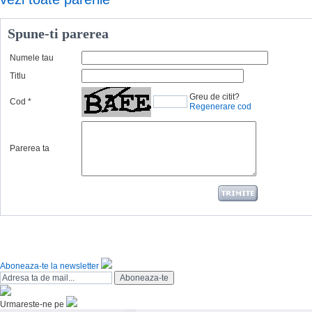
Spune-ti parerea
Numele tau
Titlu
Greu de citit?
Cod
*
Regenerare cod
Parerea ta
Aboneaza-te la newsletter
Urmareste-ne pe