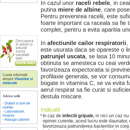
In cazul unor
raceli rebele
, in ce
putina
miere de albine
, care posed
Pentru prevenirea racelii, este sufi
foarte important ca raceala sa fie 
complet, pentru a evita aparitia un
In
afectiunile cailor respiratorii
,
este usurata daca se opareste o li
patrunjel uscata
, se lasa 10 minut
obtinuta se amesteca cu ceai verd
favorizeaza expectoratia si previne
Cauta informatii
profilaxie generala, se vor consum
despre
Vitamine si
bogate in vitamina C, se va evita f
minerale
aerul respirat sa fie curat si sufic
destula miscare.
Adrese utile
·
Diabet si boli de
nutritie
Indicatii
·
Laboratoare,
In caz de
infectii gripale,
in nici un caz nu 
Analize
·
Adauga cabinet
opiniei curente, acest lucru este daunator,
favorizeaza patrunderea bacteriilor in corp