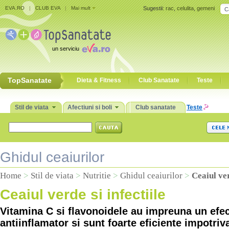
EVA.RO
|
CLUB EVA
|
Mai mult
Sugestii:
rac
,
celulita
,
gemeni
un serviciu
TopSanatate
Dieta & Fitness
Club Sanatate
Teste
Stil de viata
Afectiuni si boli
Club sanatate
Teste
Ghidul ceaiurilor
Home
>
Stil de viata
>
Nutritie
>
Ghidul ceaiurilor
>
Ceaiul ver
Ceaiul verde si infectiile
Vitamina C si flavonoidele au impreuna un efect
antiinflamator si sunt foarte eficiente impotriv