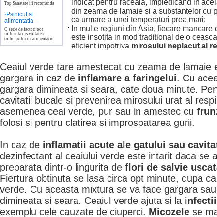
indicat pentru raceala, impiedicand in acel
Top Sanatate iti recomanda
din zeama de lamaie si a substantelor cu pr
·
Psihicul si
ca urmare a unei temperaturi prea mari;
alimentatia
In multe regiuni din Asia, fiecare mancare 
O serie de factori pot
influenta dezvoltarea
este insotita in mod traditional de o ceasc
tulburarilor de alimentatie.
eficient impotriva
mirosului neplacut al re
Ceaiul verde tare amestecat cu zeama de lamaie e
gargara in caz de
inflamare a
faringelui
. Cu acea
gargara dimineata si seara, cate doua minute. Pen
cavitatii bucale si prevenirea mirosului urat al resp
asemenea ceai verde, pur sau in amestec cu
frun
folosi si pentru clatirea si improspatarea gurii.
In caz de
inflamatii acute ale gatului sau cavita
dezinfectant al ceaiului verde este intarit daca se
preparata dintr-o lingurita de
flori de salvie uscat
Fiertura obtinuta se lasa circa opt minute, dupa ca
verde. Cu aceasta mixtura se va face gargara sau 
dimineata si seara. Ceaiul verde ajuta si la
infecti
exemplu cele cauzate de ciuperci.
Micozele
se man