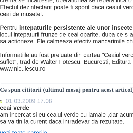
crema se incalzeste, operatiunea se repeta inca o
Efectul dezinfectant poate fi sporit daca ceaiul v
ceai de musetel.
Pentru
intepaturile persistente ale unor insect
locul intepaturii frunze de ceai oparite, dupa ce s-a
sa actioneze. Ele calmeaza efectiv mancarimile ch
Informatiile au fost preluate din cartea "Ceaiul verd
suflet", trad de Walter Fotescu, Bucuresti, Editura
www.niculescu.ro
Ce spun cititorii (ultimul mesaj pentru acest articol
01.03.2009 17:08
ceai verde
am incercat si eu ceaiul verde cu lamaie ,dar acu
sa va tin la curent daca intradevar da rezultate.
vezi toate parerile