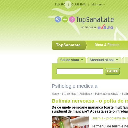
EVA.RO
|
CLUB EVA
|
Mai mult
un serviciu
TopSanatate
Dieta & Fitness
Stil de viata
Afectiuni si boli
Psihologie medicala
Home
>
Stil de viata
>
Psihologie
>
Psihologie medicala
>
Buli
Bulimia nervoasa - o pofta de
De ce unele persoane mananca foarte mult fara
surplusul de mancare? Aceasta este o intrebare
Bulimia - problema de 
Termenul de bulimie ne