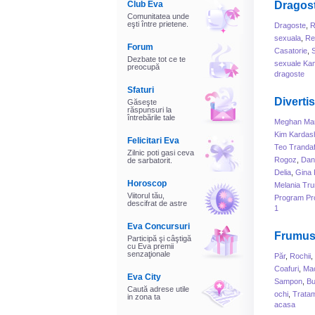
Club Eva
Dragos
Comunitatea unde
eşti între prietene.
Dragoste
,
R
sexuala
,
Rel
Forum
Casatorie
,
Dezbate tot ce te
sexuale Ka
preocupă
dragoste
Sfaturi
Diverti
Găseşte
răspunsuri la
întrebările tale
Meghan Mar
Kim Kardas
Felicitari Eva
Teo Trandaf
Zilnic poti gasi ceva
Rogoz
,
Dani
de sarbatorit.
Delia
,
Gina 
Horoscop
Melania Tr
Viitorul tău,
Program Pr
descifrat de astre
1
Eva Concursuri
Frumus
Participă şi câştigă
cu Eva premii
senzaţionale
Păr
,
Rochii
,
Coafuri
,
Mac
Eva City
Sampon
,
B
Caută adrese utile
ochi
,
Tratam
in zona ta
acasa