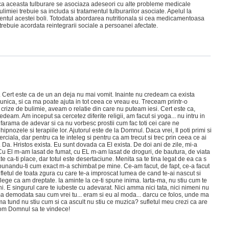
ul ca aceasta tulburare se asociaza adeseori cu alte probleme medicale
limiei trebuie sa includa si tratamentul tulburarilor asociate. Apelul la
entul acestei boli. Totodata abordarea nutritionala si cea medicamentoasa
a trebuie acordata reintegrarii sociale a persoanei afectate.
 Cert este ca de un an deja nu mai vomit. Inainte nu credeam ca exista
nica, si ca ma poate ajuta in tot ceea ce vreau eu. Treceam printr-o
rize de bulimie, aveam o relatie din care nu puteam iesi. Cert este ca,
am. Am inceput sa cercetez diferite religii, am facut si yoga... nu intru in
o farama de adevar si ca nu vorbesc prostii cum fac toti cei care ne
nozele si terapiile lor. Ajutorul este de la Domnul. Daca vrei, Il poti primi si
ciala, dar pentru ca te inteleg si pentru ca am trecut si trec prin ceea ce ai
au. Da. Hristos exista. Eu sunt dovada ca El exista. De doi ani de zile, mi-a
Cu El m-am lasat de fumat, cu EL m-am lasat de droguri, de bautura, de viata
e ca-ti place, dar totul este desertaciune. Menita sa te tina legat de ea ca s
 spunandu-ti cum exact m-a schimbat pe mine. Ce-am facut, de fapt, ce-a facut
 sufletul de toata zgura cu care te-a improscat lumea de cand te-ai nascut si
elege ca am dreptate. Ia aminte la ce-ti spune inima. Iarta-ma, nu stiu cum te
eni. E singurul care te iubeste cu adevarat. Nici amma nici tata, nici nimeni nu
-ma demodata sau cum vrei tu... eram si eu al moda... darcu ce folos, unde ma
 tund nu stiu cum si ca ascult nu stiu ce muzica? sufletul meu crezi ca are
om Domnul sa te vindece!