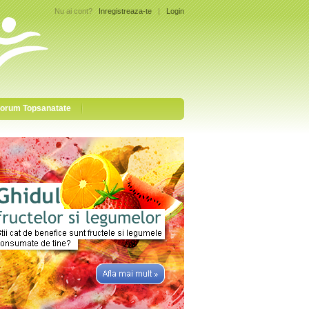
Nu ai cont?
Inregistreaza-te
|
Login
orum Topsanatate