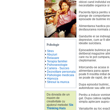
obicei cand individul e
necesitatile organice s
Pacienta tipica pentru 
plange de comportamentu
episoade de bulimie ins
Alimentarea haotica poa
desfasurarea normala a 
Gandurile ei se indreap
depresive, cum ar fi sti
ideatie suicidara.
Psihologie
Episoadele bulimice pot
Stres
deliberat magazine alim
Abuzuri
care nu le pot cumpara,
Relaxare
cleptomaniei.
Terapia familiei
Psihosexologie
Intorcandu-se acasa si a
Cariera - Succes
alimentara pana apare d
Dezvoltare personala
poate fi insotita initial
Psihologie medicala
se poate de rapid, de o
Hipnoza
Stresul la munca
Dupa episodul bulimic, 
autoinduse sau alte com
Da dovada de un
Pentru a induce vomism
maxim de
gat. Dupa cateva sapta
creativitate cu
simpla aplecare aupra 
ajutorul metodei
Six
Thinking Hats
Varsaturile au loc exac