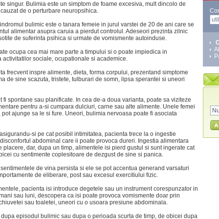
ste singur. Bulimia este un simptom de foame excesiva, mult dincolo de
i cauzat de o perturbare neuropsihica.
Co
sindromul bulimic este o tanara femeie in jurul varstei de 20 de ani care se
l alimentar asupra caruia a pierdut controlul. Adeseori prezinta zilnic
otite de suferinta psihica si urmate de vomismente autoinduse.
C
A
te ocupa cea mai mare parte a timpului si o poate impiedica in
P
activitatilor sociale, ocupationale si academice.
ta frecvent inspre alimente, dieta, forma corpului, prezentand simptome
ma de sine scazuta, tristete, tulburari de somn, lipsa sperantei si uneori
 fi spontane sau planificate. In cea de-a doua varianta, poate sa viziteze
entare pentru a-si cumpara dulciuri, carne sau alte alimente. Unele femei
 pot ajunge sa le si fure. Uneori, bulimia nervoasa poate fi asociata
sigurandu-si pe cat posibil intimitatea, pacienta trece la o ingestie
isconfortul abdominal care ii poate provoca dureri. Ingestia alimentara
 de placere, dar, dupa un timp, alimentele isi pierd gustul si sunt ingerate cat
bicei cu sentimente coplesitoare de dezgust de sine si panica.
sentimentele de vina persista si ele se pot accentua generand varsaturi
portamente de eliberare, post sau excesul exercitiului fizic.
entele, pacienta isi introduce degetele sau un instrument corespunzator in
mani sau luni, descopera ca isi poate provoca vomismente doar prin
chiuvetei sau toaletei, uneori cu o usoara presiune abdominala.
t dupa episodul bulimic sau dupa o perioada scurta de timp, de obicei dupa