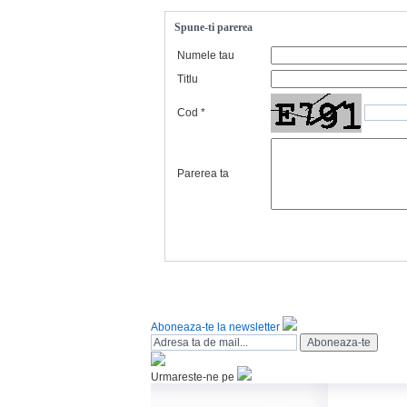
Spune-ti parerea
Numele tau
Titlu
Cod
*
Parerea ta
Aboneaza-te la newsletter
Urmareste-ne pe