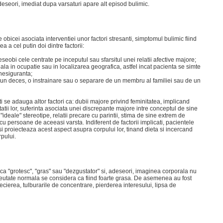
seori, imediat dupa varsaturi apare alt episod bulimic.
e obicei asociata interventiei unor factori stresanti, simptomul bulimic fiind
ea a cel putin doi dintre factorii:
seobi cele centrate pe inceputul sau sfarsitul unei relatii afective majore;
la in ocupatie sau in localizarea geografica, astfel incat pacienta se simte
nesiguranta;
 un deces, o instrainare sau o separare de un membru al familiei sau de un
nti se adauga altor factori ca: dubii majore privind feminitatea, implicand
itatii lor, suferinta asociata unei discrepante majore intre conceptul de sine
"ideale" stereotipe, relatii precare cu parintii, stima de sine extrem de
 cu persoane de aceeasi varsta. Indiferent de factorii implicati, pacientele
si proiecteaza acest aspect asupra corpului lor, tinand dieta si incercand
rpului.
e ca "grotesc", "gras" sau "dezgustator" si, adeseori, imaginea corporala nu
 greutate normala se considera ca fiind foarte grasa. De asemenea au fost
ierea, tulburarile de concentrare, pierderea interesului, lipsa de