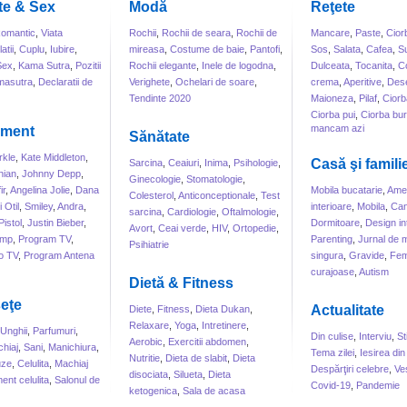
te & Sex
Modă
Reţete
omantic
,
Viata
Rochii
,
Rochii de seara
,
Rochii de
Mancare
,
Paste
,
Cior
atii
,
Cuplu
,
Iubire
,
mireasa
,
Costume de baie
,
Pantofi
,
Sos
,
Salata
,
Cafea
,
S
Sex
,
Kama Sutra
,
Pozitii
Rochii elegante
,
Inele de logodna
,
Dulceata
,
Tocanita
,
Co
masutra
,
Declaratii de
Verighete
,
Ochelari de soare
,
crema
,
Aperitive
,
Dese
Tendinte 2020
Maioneza
,
Pilaf
,
Ciorb
Ciorba pui
,
Ciorba bur
mancam azi
sment
Sănătate
kle
,
Kate Middleton
,
Casă şi famili
Sarcina
,
Ceaiuri
,
Inima
,
Psihologie
,
hian
,
Johnny Depp
,
Ginecologie
,
Stomatologie
,
ir
,
Angelina Jolie
,
Dana
Mobila bucatarie
,
Amen
Colesterol
,
Anticonceptionale
,
Test
 Otil
,
Smiley
,
Andra
,
interioare
,
Mobila
,
Can
sarcina
,
Cardiologie
,
Oftalmologie
,
Pistol
,
Justin Bieber
,
Dormitoare
,
Design int
Avort
,
Ceai verde
,
HIV
,
Ortopedie
,
ump
,
Program TV
,
Parenting
,
Jurnal de
Psihiatrie
o TV
,
Program Antena
singura
,
Gravide
,
Fem
curajoase
,
Autism
Dietă & Fitness
eţe
Actualitate
Diete
,
Fitness
,
Dieta Dukan
,
Relaxare
,
Yoga
,
Intretinere
,
Unghii
,
Parfumuri
,
Din culise
,
Interviu
,
St
Aerobic
,
Exercitii abdomen
,
hiaj
,
Sani
,
Manichiura
,
Tema zilei
,
Iesirea din
Nutritie
,
Dieta de slabit
,
Dieta
uze
,
Celulita
,
Machiaj
Despărţiri celebre
,
Ve
disociata
,
Silueta
,
Dieta
ent celulita
,
Salonul de
Covid-19
,
Pandemie
ketogenica
,
Sala de acasa