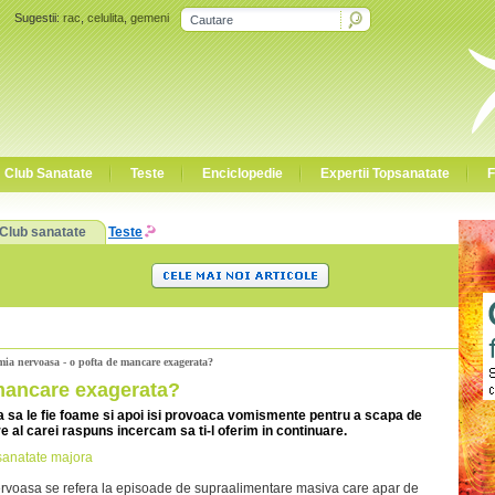
Sugestii:
rac
,
celulita
,
gemeni
Club Sanatate
Teste
Enciclopedie
Expertii Topsanatate
F
Club sanatate
Teste
mia nervoasa - o pofta de mancare exagerata?
 mancare exagerata?
 sa le fie foame si apoi isi provoaca vomismente pentru a scapa de
 al carei raspuns incercam sa ti-l oferim in continuare.
sanatate majora
rvoasa se refera la episoade de supraalimentare masiva care apar de