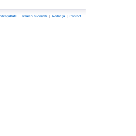
idențialitate
|
Termeni si conditii
|
Redacţia
|
Contact