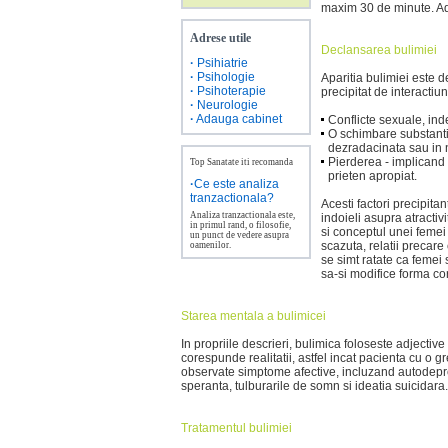
maxim 30 de minute. Ade
Adrese utile
Declansarea bulimiei
·
Psihiatrie
·
Psihologie
Aparitia bulimiei este d
·
Psihoterapie
precipitat de interactiun
·
Neurologie
·
Adauga cabinet
Conflicte sexuale, inde
O schimbare substantia
dezradacinata sau in 
Pierderea - implicand
Top Sanatate iti recomanda
prieten apropiat.
·
Ce este analiza
tranzactionala?
Acesti factori precipita
Analiza tranzactionala este,
indoieli asupra atractiv
in primul rand, o filosofie,
si conceptul unei femei 
un punct de vedere asupra
scazuta, relatii precare
oamenilor.
se simt ratate ca femei 
sa-si modifice forma co
Starea mentala a bulimicei
In propriile descrieri, bulimica foloseste adjectiv
corespunde realitatii, astfel incat pacienta cu o
observate simptome afective, incluzand autodeprec
speranta, tulburarile de somn si ideatia suicidara.
Tratamentul bulimiei