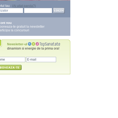
ntul tau
(Ai uitat parola?)
ont nou
boneaza-te gratuit la newsletter
articipa la concursuri
Newsletter-ul
dinamism si energie de la prima ora!