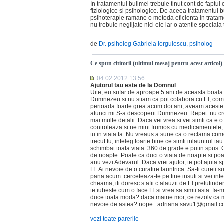
In tratamentul bulimei trebuie tinut cont de fapt
fiziologice si psihologice. De aceea tratamentul bu
psihoterapie ramane o metoda eficienta in tratam
nu trebuie neglijate nici ele iar o atentie special
de
Dr. psiholog Gabriela Iorgulescu, psiholog
Ce spun cititorii (ultimul mesaj pentru acest articol)
04.02.2012 13:56
Ajutorul tau este de la Domnul
Uite, eu sufar de aproape 5 ani de aceasta boala.
Dumnezeu si nu stiam ca pot colabora cu El, comu
perioada foarte grea acum doi ani, aveam aceste c
atunci mi S-a descoperit Dumnezeu. Repet. nu crede
mai multe detalii. Daca vei vrea si vei simti ca e 
controleaza si ne mint frumos cu medicamentele, hip
tu in viata ta. Nu vreaus a sune ca o reclama comer
trecut tu, inteleg foarte bine ce simti inlauntrul t
schimbat toata viata. 360 de grade e putin spus. 
de noapte. Poate ca duci o viata de noapte si poat
anu vezi Adevarul. Daca vrei ajutor, te pot ajuta
El. Ai nevoie de o curatire launtrica. Sa-ti cureti
pana acum. cerceteaza-te pe tine insuti si vei int
cheama, iti doresc s afii c alauzit de El pretutind
te iubeste cum o face El si vrea sa simti asta. fa
duce toata moda? daca maine mor, ce rezolv ca ma
nevoie de astea? nope.. adriana.savu1@gmail.c
vezi toate parerile