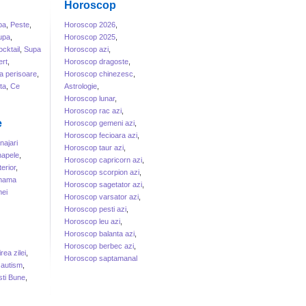
Horoscop
ba
,
Peste
,
Horoscop 2026
,
upa
,
Horoscop 2025
,
cktail
,
Supa
Horoscop azi
,
rt
,
Horoscop dragoste
,
a perisoare
,
Horoscop chinezesc
,
ta
,
Ce
Astrologie
,
Horoscop lunar
,
Horoscop rac azi
,
e
Horoscop gemeni azi
,
Horoscop fecioara azi
,
ajari
Horoscop taur azi
,
apele
,
Horoscop capricorn azi
,
erior
,
Horoscop scorpion azi
,
 mama
Horoscop sagetator azi
,
ei
Horoscop varsator azi
,
Horoscop pesti azi
,
Horoscop leu azi
,
Horoscop balanta azi
,
Horoscop berbec azi
,
irea zilei
,
Horoscop saptamanal
 autism
,
sti Bune
,