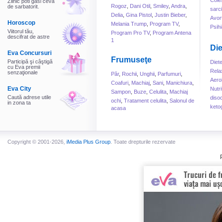
Cole
Zilnic poti gasi ceva
Rogoz
,
Dani Otil
,
Smiley
,
Andra
,
de sarbatorit.
sarc
Delia
,
Gina Pistol
,
Justin Bieber
,
Avor
Horoscop
Melania Trump
,
Program TV
,
Psihi
Viitorul tău,
Program Pro TV
,
Program Antena
descifrat de astre
1
Die
Eva Concursuri
Frumuseţe
Participă şi câştigă
Diet
cu Eva premii
Rela
senzaţionale
Păr
,
Rochii
,
Unghii
,
Parfumuri
,
Aero
Coafuri
,
Machiaj
,
Sani
,
Manichiura
,
Eva City
Nutri
Sampon
,
Buze
,
Celulita
,
Machiaj
Caută adrese utile
disoc
ochi
,
Tratament celulita
,
Salonul de
in zona ta
keto
acasa
Copyright © 2001-2026,
iMedia Plus Group
. Toate drepturile rezervate