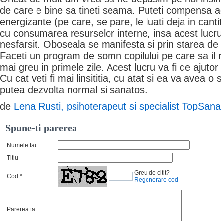
de care e bine sa tineti seama. Puteti compensa ac
energizante (pe care, se pare, le luati deja in cant
cu consumarea resurselor interne, insa acest lucru 
nesfarsit. Oboseala se manifesta si prin starea de a
Faceti un program de somn copilului pe care sa il r
mai greu in primele zile. Acest lucru va fi de ajutor 
Cu cat veti fi mai linsititia, cu atat si ea va avea o
putea dezvolta normal si sanatos.
de
Lena Rusti, psihoterapeut si specialist TopSana
Spune-ti parerea
Numele tau
Titlu
Greu de citit?
Cod
*
Regenerare cod
Parerea ta