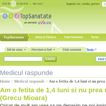
EVA.RO
|
CLUB EVA
|
Mai mult
Sugestii:
rac
,
celulita
,
gemeni
un serviciu
TopSanatate
Dieta & Fitness
Club Sanatate
Teste
Stil de viata
Afectiuni si boli
Club sanatate
Teste
Medicul raspunde
Home
>
Medicul raspunde
>
Am o fetita de 1,4 luni si nu pr
Am o fetita de 1,4 luni si nu pre
(Grecu Mioara)
Oricat de mult am vrea sa ne depasim pe noi insine