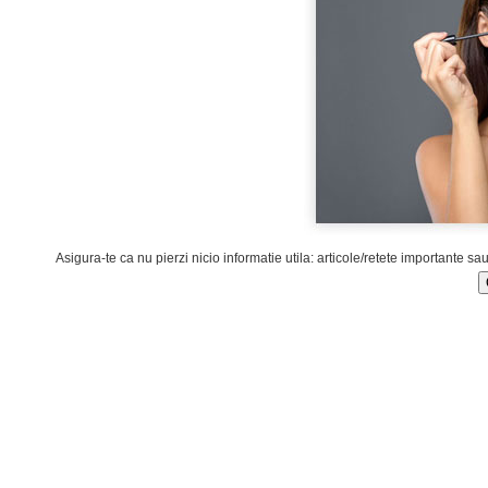
Asigura-te ca nu pierzi nicio informatie utila: articole/retete importante sa