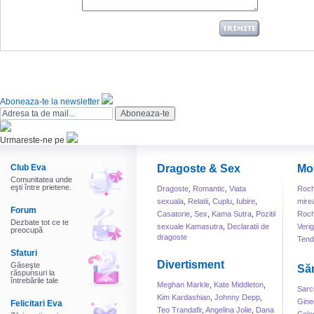
Aboneaza-te la newsletter
Urmareste-ne pe
Club Eva
Dragoste & Sex
Mo
Comunitatea unde
eşti între prietene.
Dragoste
,
Romantic
,
Viata
Roch
sexuala
,
Relatii
,
Cuplu
,
Iubire
,
mire
Forum
Casatorie
,
Sex
,
Kama Sutra
,
Pozitii
Roch
Dezbate tot ce te
sexuale Kamasutra
,
Declaratii de
Veri
preocupă
dragoste
Tend
Sfaturi
Divertisment
Găseşte
Să
răspunsuri la
întrebările tale
Meghan Markle
,
Kate Middleton
,
Sarc
Kim Kardashian
,
Johnny Depp
,
Gine
Felicitari Eva
Teo Trandafir
,
Angelina Jolie
,
Dana