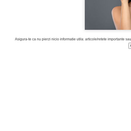
Asigura-te ca nu pierzi nicio informatie utila: articole/retete importante sa