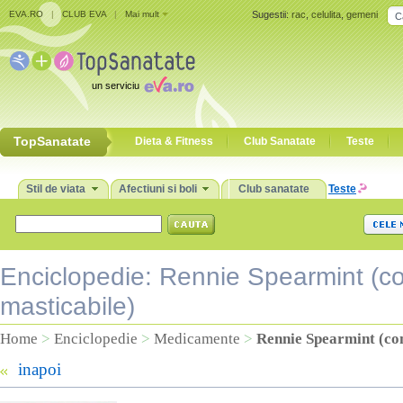
EVA.RO
|
CLUB EVA
|
Mai mult
Sugestii:
rac
,
celulita
,
gemeni
un serviciu
TopSanatate
Dieta & Fitness
Club Sanatate
Teste
Stil de viata
Afectiuni si boli
Club sanatate
Teste
Enciclopedie: Rennie Spearmint (
masticabile)
Home
>
Enciclopedie
>
Medicamente
>
Rennie Spearmint (co
inapoi