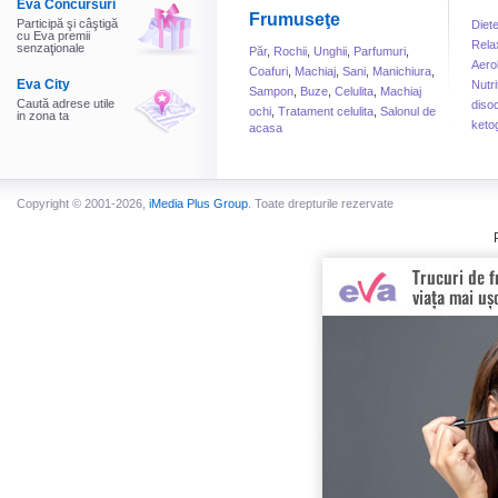
Eva Concursuri
Frumuseţe
Participă şi câştigă
Diet
cu Eva premii
Rela
senzaţionale
Păr
,
Rochii
,
Unghii
,
Parfumuri
,
Aero
Coafuri
,
Machiaj
,
Sani
,
Manichiura
,
Eva City
Nutri
Sampon
,
Buze
,
Celulita
,
Machiaj
Caută adrese utile
disoc
ochi
,
Tratament celulita
,
Salonul de
in zona ta
keto
acasa
Copyright © 2001-2026,
iMedia Plus Group
. Toate drepturile rezervate