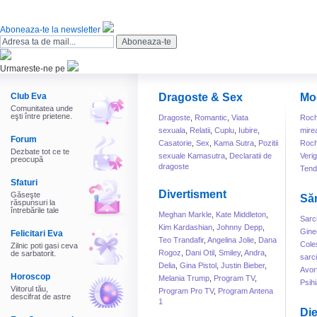
Aboneaza-te la newsletter
Urmareste-ne pe
Club Eva
Dragoste & Sex
Mo
Comunitatea unde
eşti între prietene.
Dragoste
,
Romantic
,
Viata
Roch
sexuala
,
Relatii
,
Cuplu
,
Iubire
,
mire
Forum
Casatorie
,
Sex
,
Kama Sutra
,
Pozitii
Roch
Dezbate tot ce te
sexuale Kamasutra
,
Declaratii de
Veri
preocupă
dragoste
Tend
Sfaturi
Divertisment
Găseşte
Să
răspunsuri la
întrebările tale
Meghan Markle
,
Kate Middleton
,
Sarc
Kim Kardashian
,
Johnny Depp
,
Gine
Felicitari Eva
Teo Trandafir
,
Angelina Jolie
,
Dana
Cole
Zilnic poti gasi ceva
Rogoz
,
Dani Otil
,
Smiley
,
Andra
,
de sarbatorit.
sarc
Delia
,
Gina Pistol
,
Justin Bieber
,
Avor
Horoscop
Melania Trump
,
Program TV
,
Psihi
Viitorul tău,
Program Pro TV
,
Program Antena
descifrat de astre
1
Die