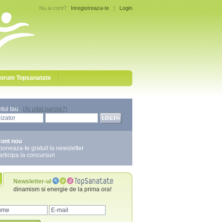
Nu ai cont?
Inregistreaza-te
|
Login
orum Topsanatate
ntul tau
(Ai uitat parola?)
ont nou
boneaza-te gratuit la newsletter
articipa la concursuri
Newsletter-ul
dinamism si energie de la prima ora!