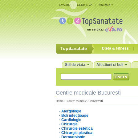
EVA.RO
|
CLUB EVA
|
Mai mult
un serviciu
TopSanatate
Dieta & Fitness
Stil de viata
Afectiuni si boli
Centre medicale Bucuresti
Home
>
Centre medicale
>
Bucuresti
·
Alergologie
·
Boli infectioase
·
Cardiologie
·
Chirurgie
·
Chirurgie estetica
·
Chirurgie plastica
·
Dermatologie