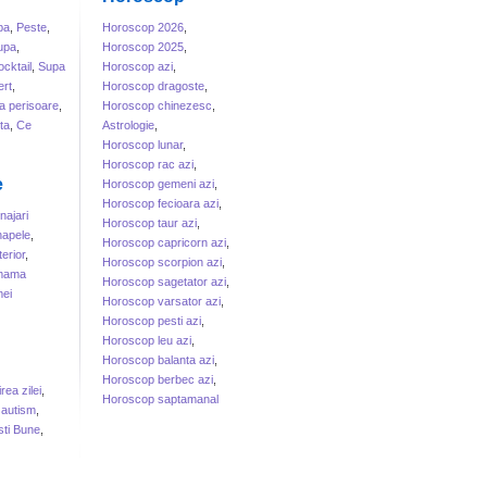
ba
,
Peste
,
Horoscop 2026
,
upa
,
Horoscop 2025
,
cktail
,
Supa
Horoscop azi
,
rt
,
Horoscop dragoste
,
a perisoare
,
Horoscop chinezesc
,
ta
,
Ce
Astrologie
,
Horoscop lunar
,
Horoscop rac azi
,
e
Horoscop gemeni azi
,
Horoscop fecioara azi
,
ajari
Horoscop taur azi
,
apele
,
Horoscop capricorn azi
,
erior
,
Horoscop scorpion azi
,
 mama
Horoscop sagetator azi
,
ei
Horoscop varsator azi
,
Horoscop pesti azi
,
Horoscop leu azi
,
Horoscop balanta azi
,
Horoscop berbec azi
,
irea zilei
,
Horoscop saptamanal
 autism
,
sti Bune
,