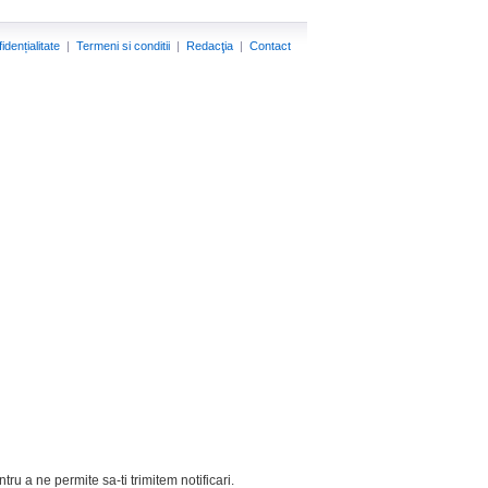
idențialitate
|
Termeni si conditii
|
Redacţia
|
Contact
tru a ne permite sa-ti trimitem notificari.