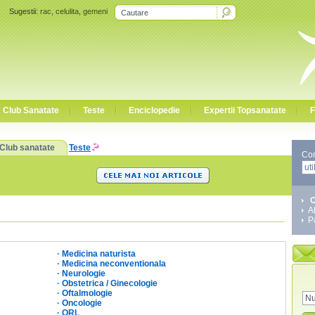
Sugestii:
rac
,
celulita
,
gemeni
Club Sanatate
Teste
Enciclopedie
Expertii Topsanatate
F
Club sanatate
Teste
Co
C
A
P
·
Medicina naturista
·
Medicina neconventionala
·
Neurologie
·
Obstetrica / Ginecologie
·
Oftalmologie
·
Oncologie
·
ORL