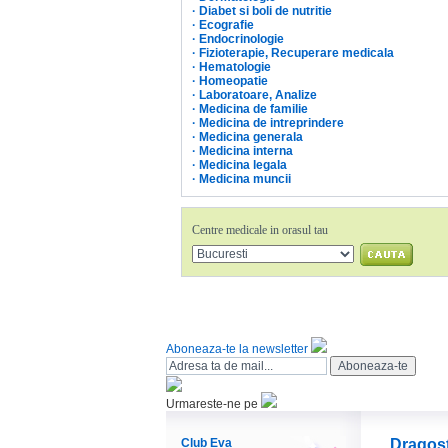
·
Diabet si boli de nutritie
·
Ecografie
·
Endocrinologie
·
Fizioterapie, Recuperare medicala
·
Hematologie
·
Homeopatie
·
Laboratoare, Analize
·
Medicina de familie
·
Medicina de intreprindere
·
Medicina generala
·
Medicina interna
·
Medicina legala
·
Medicina muncii
Centre medicale in orasul tau
Aboneaza-te la newsletter
Urmareste-ne pe
Club Eva
Dragos