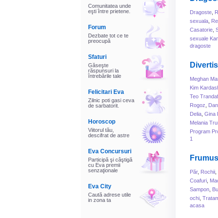
Comunitatea unde
eşti între prietene.
Dragoste
,
R
sexuala
,
Rel
Forum
Casatorie
,
Dezbate tot ce te
sexuale Ka
preocupă
dragoste
Sfaturi
Diverti
Găseşte
răspunsuri la
întrebările tale
Meghan Mar
Kim Kardas
Felicitari Eva
Teo Trandaf
Zilnic poti gasi ceva
Rogoz
,
Dani
de sarbatorit.
Delia
,
Gina 
Horoscop
Melania Tr
Viitorul tău,
Program Pr
descifrat de astre
1
Eva Concursuri
Frumus
Participă şi câştigă
cu Eva premii
senzaţionale
Păr
,
Rochii
,
Coafuri
,
Mac
Eva City
Sampon
,
B
Caută adrese utile
ochi
,
Tratam
in zona ta
acasa