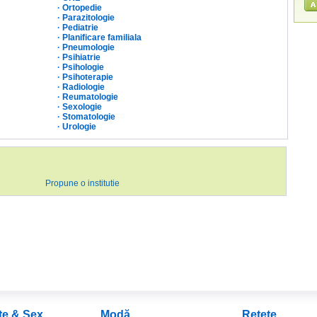
·
Ortopedie
·
Parazitologie
·
Pediatrie
·
Planificare familiala
·
Pneumologie
·
Psihiatrie
·
Psihologie
·
Psihoterapie
·
Radiologie
·
Reumatologie
·
Sexologie
·
Stomatologie
·
Urologie
Propune o institutie
te & Sex
Modă
Reţete