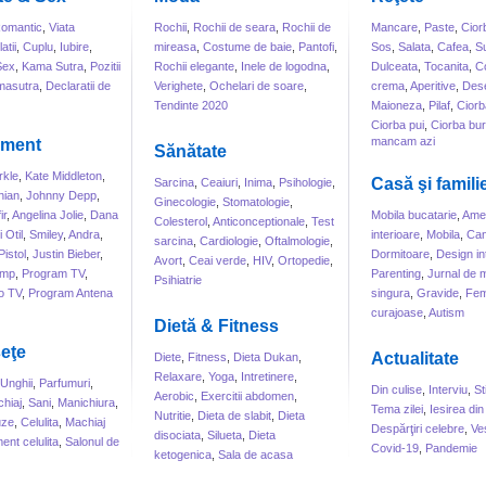
omantic
,
Viata
Rochii
,
Rochii de seara
,
Rochii de
Mancare
,
Paste
,
Cior
atii
,
Cuplu
,
Iubire
,
mireasa
,
Costume de baie
,
Pantofi
,
Sos
,
Salata
,
Cafea
,
S
Sex
,
Kama Sutra
,
Pozitii
Rochii elegante
,
Inele de logodna
,
Dulceata
,
Tocanita
,
Co
masutra
,
Declaratii de
Verighete
,
Ochelari de soare
,
crema
,
Aperitive
,
Dese
Tendinte 2020
Maioneza
,
Pilaf
,
Ciorb
Ciorba pui
,
Ciorba bur
mancam azi
sment
Sănătate
kle
,
Kate Middleton
,
Casă şi famili
Sarcina
,
Ceaiuri
,
Inima
,
Psihologie
,
hian
,
Johnny Depp
,
Ginecologie
,
Stomatologie
,
ir
,
Angelina Jolie
,
Dana
Mobila bucatarie
,
Amen
Colesterol
,
Anticonceptionale
,
Test
 Otil
,
Smiley
,
Andra
,
interioare
,
Mobila
,
Can
sarcina
,
Cardiologie
,
Oftalmologie
,
Pistol
,
Justin Bieber
,
Dormitoare
,
Design int
Avort
,
Ceai verde
,
HIV
,
Ortopedie
,
ump
,
Program TV
,
Parenting
,
Jurnal de
Psihiatrie
o TV
,
Program Antena
singura
,
Gravide
,
Fem
curajoase
,
Autism
Dietă & Fitness
eţe
Actualitate
Diete
,
Fitness
,
Dieta Dukan
,
Relaxare
,
Yoga
,
Intretinere
,
Unghii
,
Parfumuri
,
Din culise
,
Interviu
,
St
Aerobic
,
Exercitii abdomen
,
hiaj
,
Sani
,
Manichiura
,
Tema zilei
,
Iesirea din
Nutritie
,
Dieta de slabit
,
Dieta
uze
,
Celulita
,
Machiaj
Despărţiri celebre
,
Ve
disociata
,
Silueta
,
Dieta
ent celulita
,
Salonul de
Covid-19
,
Pandemie
ketogenica
,
Sala de acasa