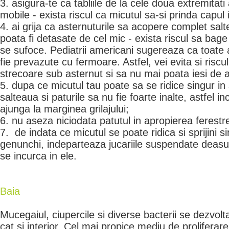
3. asigura-te ca tabliile de la cele doua extremitati
mobile - exista riscul ca micutul sa-si prinda capul 
4. ai grija ca asternuturile sa acopere complet salt
poata fi detasate de cel mic - exista riscul sa bage
se sufoce. Pediatrii americani sugereaza ca toate a
fie prevazute cu fermoare. Astfel, vei evita si riscu
strecoare sub asternut si sa nu mai poata iesi de 
5. dupa ce micutul tau poate sa se ridice singur in 
salteaua si paturile sa nu fie foarte inalte, astfel i
ajunga la marginea grilajului;
6. nu aseza niciodata patutul in apropierea ferestre
7. de indata ce micutul se poate ridica si sprijini s
genunchi, indeparteaza jucariile suspendate deasu
se incurca in ele.
Baia
Mucegaiul, ciupercile si diverse bacterii se dezvolta 
cat si interior. Cel mai propice mediu de proliferare