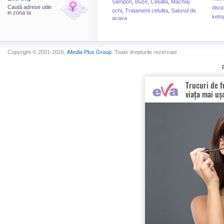
Sampon
,
Buze
,
Celulita
,
Machiaj
Caută adrese utile
disoc
ochi
,
Tratament celulita
,
Salonul de
in zona ta
keto
acasa
Copyright © 2001-2026,
iMedia Plus Group
. Toate drepturile rezervate