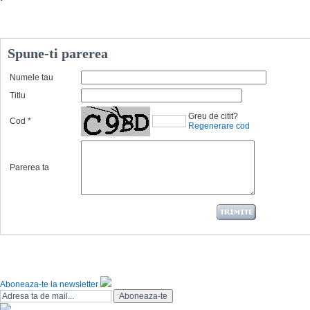
Spune-ti parerea
Numele tau
Titlu
Greu de citit?
Cod
*
Regenerare cod
Parerea ta
Aboneaza-te la newsletter