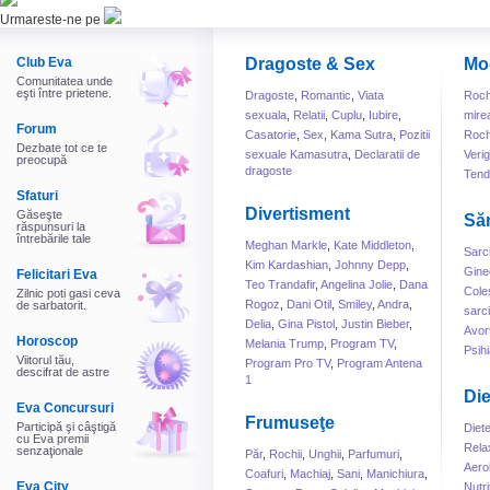
Urmareste-ne pe
Club Eva
Dragoste & Sex
Mo
Comunitatea unde
eşti între prietene.
Dragoste
,
Romantic
,
Viata
Roch
sexuala
,
Relatii
,
Cuplu
,
Iubire
,
mire
Forum
Casatorie
,
Sex
,
Kama Sutra
,
Pozitii
Roch
Dezbate tot ce te
sexuale Kamasutra
,
Declaratii de
Veri
preocupă
dragoste
Tend
Sfaturi
Divertisment
Găseşte
Să
răspunsuri la
întrebările tale
Meghan Markle
,
Kate Middleton
,
Sarc
Kim Kardashian
,
Johnny Depp
,
Gine
Felicitari Eva
Teo Trandafir
,
Angelina Jolie
,
Dana
Cole
Zilnic poti gasi ceva
Rogoz
,
Dani Otil
,
Smiley
,
Andra
,
de sarbatorit.
sarc
Delia
,
Gina Pistol
,
Justin Bieber
,
Avor
Horoscop
Melania Trump
,
Program TV
,
Psihi
Viitorul tău,
Program Pro TV
,
Program Antena
descifrat de astre
1
Die
Eva Concursuri
Frumuseţe
Participă şi câştigă
Diet
cu Eva premii
Rela
senzaţionale
Păr
,
Rochii
,
Unghii
,
Parfumuri
,
Aero
Coafuri
,
Machiaj
,
Sani
,
Manichiura
,
Eva City
Nutri