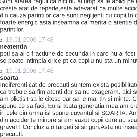
Sunt atatea reguli ca nici nu ai timp sa le aplici p
creste atat de repede,este adevarat ca multe acci
din cauza parintilor care sunt neglijenti cu copii.In 
foarte energic asta inseamna ca merita o atentie d
parintilor.
19.01.2006 17:48
neatentia
poti sa ai o fractiune de secunda in care nu ai fos
se poate intimpla orice pt ca copilu nu sta un minut 
19.01.2006 17:48
soarta
Indiferenti cat de precauti suntem exista posibilita
ca trebuie sa fim atenti dar sa nu exageram. aici s
am plictisit sa le citesc dar sa le mai tin si minte. 
spune ce sa faci. Eu si toata generatia mea am cre
in cele din urma isi spune cuvantul si SOARTA. Am
din accidente minore si am vazut copii care au sca
grave!!! Concluzia o targeti si singuri.Asta nu ins
precauti.