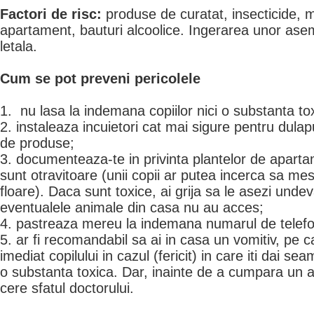
Factori de risc:
produse de curatat, insecticide, 
apartament, bauturi alcoolice. Ingerarea unor ase
letala.
Cum se pot preveni pericolele
1. nu lasa la indemana copiilor nici o substanta toxi
2. instaleaza incuietori cat mai sigure pentru dulap
de produse;
3. documenteaza-te in privinta plantelor de aparta
sunt otravitoare (unii copii ar putea incerca sa me
floare). Daca sunt toxice, ai grija sa le asezi undeva
eventualele animale din casa nu au acces;
4. pastreaza mereu la indemana numarul de telefon
5. ar fi recomandabil sa ai in casa un vomitiv, pe c
imediat copilului in cazul (fericit) in care iti dai se
o substanta toxica. Dar, inainte de a cumpara un 
cere sfatul doctorului.