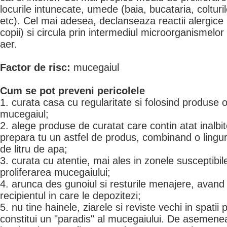
locurile intunecate, umede (baia, bucataria, coltur
etc). Cel mai adesea, declanseaza reactii alergice (a
copii) si circula prin intermediul microorganismelo
aer.
Factor de risc:
mucegaiul
Cum se pot preveni pericolele
1. curata casa cu regularitate si folosind produse
mucegaiul;
2. alege produse de curatat care contin atat inalbit
prepara tu un astfel de produs, combinand o lingur
de litru de apa;
3. curata cu atentie, mai ales in zonele susceptibi
proliferarea mucegaiului;
4. arunca des gunoiul si resturile menajere, avand gr
recipientul in care le depozitezi;
5. nu tine hainele, ziarele si reviste vechi in spatii
constitui un "paradis" al mucegaiului. De asemenea,