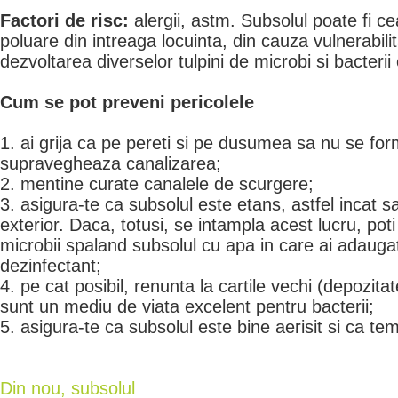
Factori de risc:
alergii, astm. Subsolul poate fi ce
poluare din intreaga locuinta, din cauza vulnerabili
dezvoltarea diverselor tulpini de microbi si bacterii
Cum se pot preveni pericolele
1. ai grija ca pe pereti si pe dusumea sa nu se f
supravegheaza canalizarea;
2. mentine curate canalele de scurgere;
3. asigura-te ca subsolul este etans, astfel incat 
exterior. Daca, totusi, se intampla acest lucru, poti 
microbii spaland subsolul cu apa in care ai adaug
dezinfectant;
4. pe cat posibil, renunta la cartile vechi (depozita
sunt un mediu de viata excelent pentru bacterii;
5. asigura-te ca subsolul este bine aerisit si ca t
Din nou, subsolul