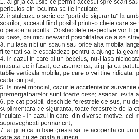
1. ai grija ca usile ce permit accesul spre scari sau 
periculos din locuinta sa fie incuiate;
2. instaleaza o serie de "porti de siguranta" la amb
scarilor, accesul fiind posibil printr-o cheie care s
o persoana adulta. Obstacolele respective vor fi p
si dese, cei mici neavand posibilitatea de a se stre
3. nu lasa nici un scaun sau orice alta mobila langa
fi tentati sa le escaladeze pentru a ajunge la geam
4. in cazul in care ai un bebelus, nu-l lasa niciod
masuta de infasat; de asemenea, ai grija ca patutul
tablie verticala mobila, pe care o vei tine ridicata,
cada din pat;
5. la nivel mondial, cazurile accidentelor survenite
premergatoarelor sunt foarte dese; asadar, evita a
6. pe cat posibil, deschide ferestrele de sus, nu d
suplimentara de siguranta, toate ferestrele de la et
incuiate - in cazul in care, din diverse motive, cei m
supravegheati permanent;
7. ai grija ca in baie gresia sa fie acoperita cu un
care sa nu se poata aluneca.