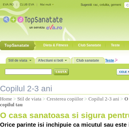
EVA.RO
|
CLUB EVA
|
Mai mult
Sugestii:
rac
,
celulita
,
gemeni
un serviciu
TopSanatate
Dieta & Fitness
Club Sanatate
Teste
Stil de viata
Afectiuni si boli
Club sanatate
Teste
Copilul 2-3 ani
Home
>
Stil de viata
>
Cresterea copiilor
>
Copilul 2-3 ani
>
O 
copilul tau
O casa sanatoasa si sigura pentru
Orice parinte isi inchipuie ca micutul sau este 