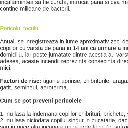
incaltamintea sa fie curata, intrucat pana si cea ma
contine milioane de bacterii.
Pericolul focului
Anual, se inregistreaza in lume aproximativ zeci d
copiilor cu varsta de pana in 14 ani ca urmare a inc
domiciliu, iar peste jumatate dintre acestia au varst
adesea, aceste incendii reprezinta consecinta dire
mici.
Factori de risc:
tigarile aprinse, chibriturile, aragaz
gatit, semineul, aeroterma.
Cum se pot preveni pericolele
1. nu lasa la indemana copiilor chibrituri, brichete,
2. nu lasa niciodata copilul singur in bucatarie, da
sau in orice alta incapare unde arde focul (in sufr