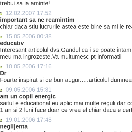
trebui sa ia aminte!
12.02.2007 17:52
important sa ne reamintim
chiar daca stiu lucrurile astea este bine sa mi le
15.05.2006 00:38
educativ
Interesant articolul dvs.Gandul ca i se poate intam
meu ma ingrozeste.Va multumesc pt informatii
10.05.2006 17:16
Dr
Foarte inspirat si de bun augur.....articolul dumne
09.05.2006 15:31
am un copil energic
saitul e educational eu aplic mai multe reguli dar 
1 an si 2 luni face doar ce vrea el chiar daca e cer
19.01.2006 17:48
neglijenta