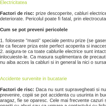
Electricitatea
Factori de risc:
prize descoperite, cabluri electric
deteriorate. Pericolul poate fi fatal, prin electrocuta
Cum se pot preveni pericolele
1. foloseste "masti" speciale pentru prize (se gase
te ca fiecare priza este perfect acoperita si inaccesi
2. asigura-te ca toate cablurile electrice sunt intac
inlocuieste-le. Ca masura suplimentara de precautie
nu aiba acces la cabluri si in general la nici o surs
Accidente survenite in bucatarie
Factori de risc:
Daca nu sunt supravegheati si nu
prevenire, copiii se pot accidenta cu usurinta in buc
aragaz, fie se oparesc. Cele mai frecvente cazuri s
opariti cu aburi sau ca urmare a contactului cu lichi