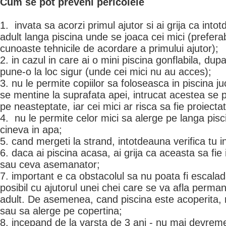
Cum se pot preveni pericolele
1. invata sa acorzi primul ajutor si ai grija ca int
adult langa piscina unde se joaca cei mici (prefera
cunoaste tehnicile de acordare a primului ajutor);
2. in cazul in care ai o mini piscina gonflabila, dupa
pune-o la loc sigur (unde cei mici nu au acces);
3. nu le permite copiilor sa foloseasca in piscina ju
se mentine la suprafata apei, intrucat acestea se
pe neasteptate, iar cei mici ar risca sa fie proiectat
4. nu le permite celor mici sa alerge pe langa pis
cineva in apa;
5. cand mergeti la strand, intotdeauna verifica tu i
6. daca ai piscina acasa, ai grija ca aceasta sa fie
sau ceva asemanator;
7. important e ca obstacolul sa nu poata fi escalada
posibil cu ajutorul unei chei care se va afla perman
adult. De asemenea, cand piscina este acoperita, 
sau sa alerge pe copertina;
8. incepand de la varsta de 3 ani - nu mai devreme 