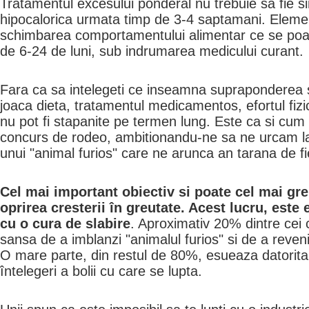
Tratamentul excesului ponderal nu trebuie sa fie s
hipocalorica urmata timp de 3-4 saptamani. Element
schimbarea comportamentului alimentar ce se poate 
de 6-24 de luni, sub indrumarea medicului curant.
Fara ca sa intelegeti ce inseamna supraponderea s
joaca dieta, tratamentul medicamentos, efortul fizic
nu pot fi stapanite pe termen lung. Este ca si cum
concurs de rodeo, ambitionandu-ne sa ne urcam la
unui "animal furios" care ne arunca an tarana de f
Cel mai important obiectiv si poate cel mai gre
oprirea cresterii în greutate. Acest lucru, este
cu o cura de slabire
. Aproximativ 20% dintre cei
sansa de a imblanzi "animalul furios" si de a reveni
O mare parte, din restul de 80%, esueaza datorita 
întelegeri a bolii cu care se lupta.