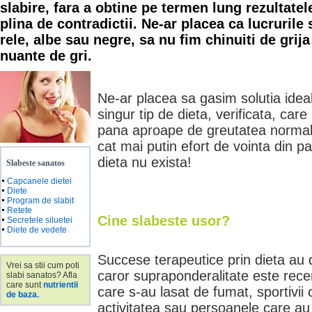
slabire, fara a obtine pe termen lung rezultatel
plina de contradictii. Ne-ar placea ca lucrurile
rele, albe sau negre, sa nu fim chinuiti de grija 
nuante de gri.
Ne-ar placea sa gasim solutia idea
singur tip de dieta, verificata, car
pana aproape de greutatea normala,
cat mai putin efort de vointa din p
dieta nu exista!
Slabeste sanatos
Capcanele dietei
Diete
Program de slabit
Retete
Cine slabeste usor?
Secretele siluetei
Diete de vedete
Succese terapeutice prin dieta au 
Vrei sa stii cum poti
caror supraponderalitate este rece
slabi sanatos? Afla
care sunt
nutrientii
care s-au lasat de fumat, sportivii 
de baza.
activitatea sau persoanele care au 