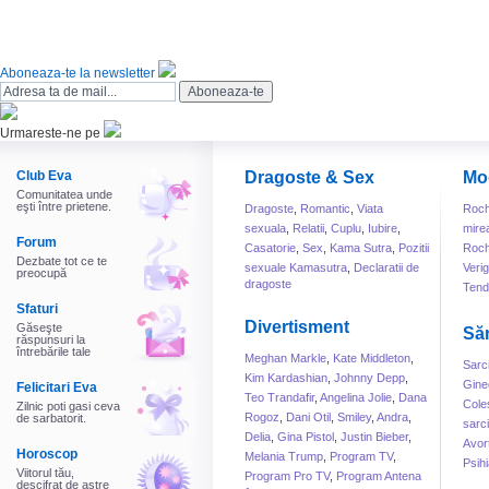
Aboneaza-te la newsletter
Urmareste-ne pe
Club Eva
Dragoste & Sex
Mo
Comunitatea unde
eşti între prietene.
Dragoste
,
Romantic
,
Viata
Roch
sexuala
,
Relatii
,
Cuplu
,
Iubire
,
mire
Forum
Casatorie
,
Sex
,
Kama Sutra
,
Pozitii
Roch
Dezbate tot ce te
sexuale Kamasutra
,
Declaratii de
Veri
preocupă
dragoste
Tend
Sfaturi
Divertisment
Găseşte
Să
răspunsuri la
întrebările tale
Meghan Markle
,
Kate Middleton
,
Sarc
Kim Kardashian
,
Johnny Depp
,
Gine
Felicitari Eva
Teo Trandafir
,
Angelina Jolie
,
Dana
Cole
Zilnic poti gasi ceva
Rogoz
,
Dani Otil
,
Smiley
,
Andra
,
de sarbatorit.
sarc
Delia
,
Gina Pistol
,
Justin Bieber
,
Avor
Horoscop
Melania Trump
,
Program TV
,
Psihi
Viitorul tău,
Program Pro TV
,
Program Antena
descifrat de astre