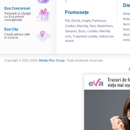
1
Die
Eva Concursuri
Frumuseţe
Participă şi câştigă
Diet
cu Eva premii
Rela
senzaţionale
Păr
,
Rochii
,
Unghii
,
Parfumuri
,
Aero
Coafuri
,
Machiaj
,
Sani
,
Manichiura
,
Eva City
Nutri
Sampon
,
Buze
,
Celulita
,
Machiaj
Caută adrese utile
disoc
ochi
,
Tratament celulita
,
Salonul de
in zona ta
keto
acasa
Copyright © 2001-2026,
iMedia Plus Group
. Toate drepturile rezervate