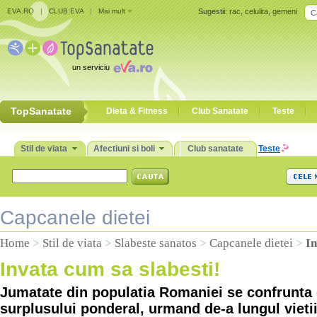
EVA.RO
|
CLUB EVA
|
Mai mult
Sugestii:
rac
,
celulita
,
gemeni
un serviciu
TopSanatate
Dieta & Fitness
Club Sanatate
Teste
Stil de viata
Afectiuni si boli
Club sanatate
Teste
Capcanele dietei
Home
>
Stil de viata
>
Slabeste sanatos
>
Capcanele dietei
>
In
Invata cum sa slabesti!
Jumatate din populatia Romaniei se confrunta
surplusului ponderal, urmand de-a lungul viet