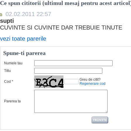
Ce spun cititorii (ultimul mesaj pentru acest articol
02.02.2011 22:57
supti
CUVINTE SI CUVINTE DAR TREBUIE TINUTE
vezi toate parerile
Spune-ti parerea
Numele tau
Titlu
Greu de citit?
Cod
*
Regenerare cod
Parerea ta