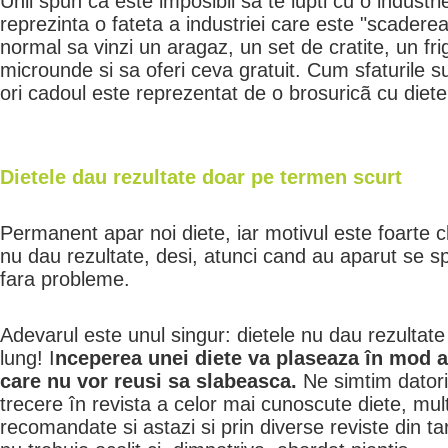
Unii spun ca este imposibil sa te lupti cu o industrie
reprezinta o fateta a industriei care este "scaderea
normal sa vinzi un aragaz, un set de cratite, un fr
microunde si sa oferi ceva gratuit. Cum sfaturile s
ori cadoul este reprezentat de o brosuricã cu diete
Dietele dau rezultate doar pe termen scurt
Permanent apar noi diete, iar motivul este foarte cl
nu dau rezultate, desi, atunci cand au aparut se 
fara probleme.
Adevarul este unul singur: dietele nu dau rezulta
lung! I
nceperea unei diete va plaseaza în mod a
care nu vor reusi sa slabeasca.
Ne simtim datori
trecere în revista a celor mai cunoscute diete, mult
recomandate si astazi si prin diverse reviste din 