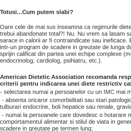
Totusi...Cum putem slabi?
Oare cele de mai sus inseamna ca regimurile dietet
trebui abandonate total?! Nu. Nu vrem sa lasam sa
sarace in calorii ar fi contraindicate sau ineficace.
intr-un program de scadere in gre­u­ta­te de lunga 
sprijin calificat din partea unei echipe complexe (med
endocrinolog, cardiolog, psihiatru, etc.).
American Dietetic Association recomanda resp
criterii pentru indicarea unei diete restrictiv ca
- selectarea numai a persoanelor cu un IMC mai 
- absenta oricaror comorbiditati sau stari patologi
tulburari endocrine, boli hepatice sau renale, gravid
- numai la persoanele care dovedesc o hotarare 
comportamentul alimentar si stilul de viata in gene
scadere in greutate pe termen lung;