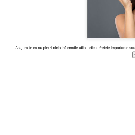
Asigura-te ca nu pierzi nicio informatie utila: articole/retete importante sa