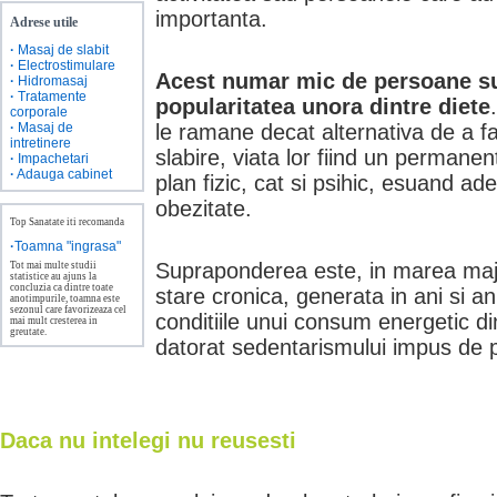
importanta.
Adrese utile
·
Masaj de slabit
·
Electrostimulare
Acest numar mic de persoane su
·
Hidromasaj
·
Tratamente
popularitatea unora dintre diete
corporale
·
Masaj de
le ramane decat alternativa de a f
intretinere
slabire, viata lor fiind un permanen
·
Impachetari
·
Adauga cabinet
plan fizic, cat si psihic, esuand ad
obezitate.
Top Sanatate iti recomanda
·
Toamna "ingrasa"
Supraponderea este, in marea major
Tot mai multe studii
statistice au ajuns la
concluzia ca dintre toate
stare cronica, generata in ani si an
anotimpurile, toamna este
sezonul care favorizeaza cel
conditiile unui consum energetic di
mai mult cresterea in
greutate.
datorat sedentarismului impus de 
Daca nu intelegi nu reusesti