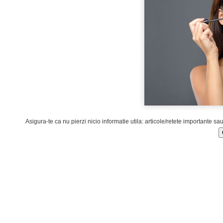
Asigura-te ca nu pierzi nicio informatie utila: articole/retete importante sa