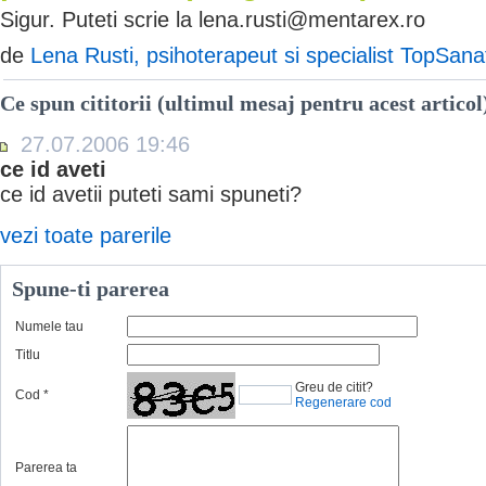
Sigur. Puteti scrie la lena.rusti@mentarex.ro
de
Lena Rusti, psihoterapeut si specialist TopSana
Ce spun cititorii (ultimul mesaj pentru acest articol
27.07.2006 19:46
ce id aveti
ce id avetii puteti sami spuneti?
vezi toate parerile
Spune-ti parerea
Numele tau
Titlu
Greu de citit?
Cod
*
Regenerare cod
Parerea ta