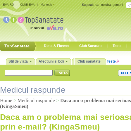
EVA.RO
|
CLUB EVA
|
Mai mult
Sugestii:
rac
,
celulita
,
gemeni
un serviciu
TopSanatate
Dieta & Fitness
Club Sanatate
Teste
Stil de viata
Afectiuni si boli
Club sanatate
Teste
Medicul raspunde
Home
>
Medicul raspunde
>
Daca am o problema mai serioas
(KingaSmeu)
Daca am o problema mai serioas
prin e-mail? (KingaSmeu)