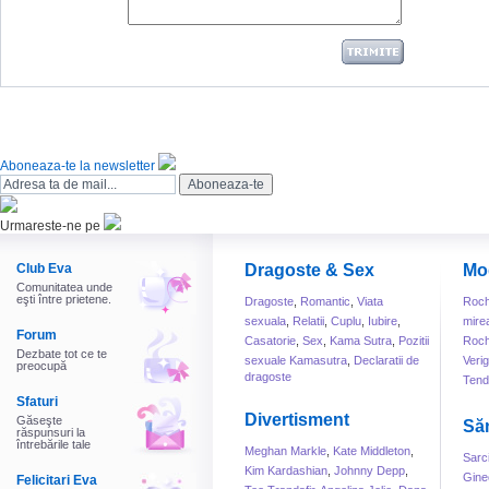
Aboneaza-te la newsletter
Urmareste-ne pe
Club Eva
Dragoste & Sex
Mo
Comunitatea unde
eşti între prietene.
Dragoste
,
Romantic
,
Viata
Roch
sexuala
,
Relatii
,
Cuplu
,
Iubire
,
mire
Forum
Casatorie
,
Sex
,
Kama Sutra
,
Pozitii
Roch
Dezbate tot ce te
sexuale Kamasutra
,
Declaratii de
Veri
preocupă
dragoste
Tend
Sfaturi
Divertisment
Găseşte
Să
răspunsuri la
întrebările tale
Meghan Markle
,
Kate Middleton
,
Sarc
Kim Kardashian
,
Johnny Depp
,
Gine
Felicitari Eva