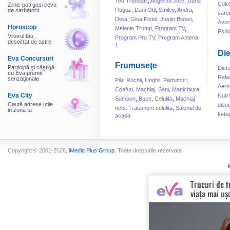
Teo Trandafir
,
Angelina Jolie
,
Dana
Cole
Zilnic poti gasi ceva
Rogoz
,
Dani Otil
,
Smiley
,
Andra
,
de sarbatorit.
sarc
Delia
,
Gina Pistol
,
Justin Bieber
,
Avor
Horoscop
Melania Trump
,
Program TV
,
Psihi
Viitorul tău,
Program Pro TV
,
Program Antena
descifrat de astre
1
Die
Eva Concursuri
Frumuseţe
Participă şi câştigă
Diet
cu Eva premii
Rela
senzaţionale
Păr
,
Rochii
,
Unghii
,
Parfumuri
,
Aero
Coafuri
,
Machiaj
,
Sani
,
Manichiura
,
Eva City
Nutri
Sampon
,
Buze
,
Celulita
,
Machiaj
Caută adrese utile
disoc
ochi
,
Tratament celulita
,
Salonul de
in zona ta
keto
acasa
Copyright © 2001-2026,
iMedia Plus Group
. Toate drepturile rezervate