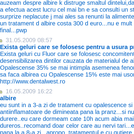
auzeam despre albire k distruge smaltul dintelui,da
a efectua acest lucru cel mai bn e sa consulti un 
surprize neplacute j mai ales sa renunti la alimente
un tratament d albire costa 300 d euro...nu e mult
final...pwp
31.05.2009 08:57
Exista geluri care se folosesc pentru a usura p
Exista geluri cu Fluor care se folosesc concomitent 
desensibilizarea dintilor cauzata de materialul de a
Opalescense 35% se mai intimpla asemenea fenom
sa faca albirea cu Opalescense 15% este mai usor
http://www.dentalwest.ro
16.05.2009 16:22
albire
eu sunt in a 3-a zi de tratament cu opalescence si 
antiinflamatoare de dimineata pana la pranz...si n
durere..eu care dormeam cate 10h acum abia mai 
dureros..recomand doar celor care au nervi tari...
pana la a 8-a zi...apropo..tratamentul e cu gutiere,