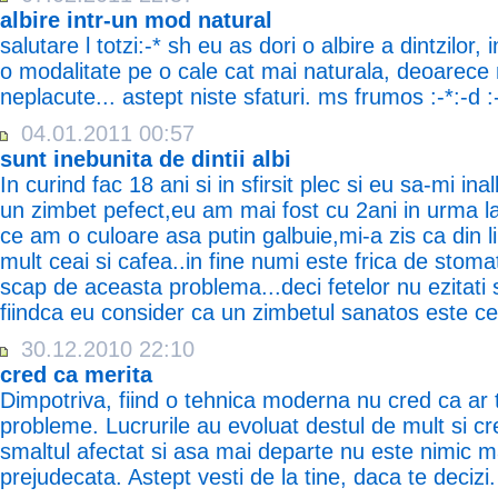
albire intr-un mod natural
salutare l totzi:-* sh eu as dori o albire a dintzilo
o modalitate pe o cale cat mai naturala, deoarece 
neplacute... astept niste sfaturi. ms frumos :-*:-d :
04.01.2011 00:57
sunt inebunita de dintii albi
In curind fac 18 ani si in sfirsit plec si eu sa-mi in
un zimbet pefect,eu am mai fost cu 2ani in urma l
ce am o culoare asa putin galbuie,mi-a zis ca din l
mult ceai si cafea..in fine numi este frica de stoma
scap de aceasta problema...deci fetelor nu ezitati 
fiindca eu consider ca un zimbetul sanatos este ce
30.12.2010 22:10
cred ca merita
Dimpotriva, fiind o tehnica moderna nu cred ca ar t
probleme. Lucrurile au evoluat destul de mult si cr
smaltul afectat si asa mai departe nu este nimic m
prejudecata. Astept vesti de la tine, daca te decizi.