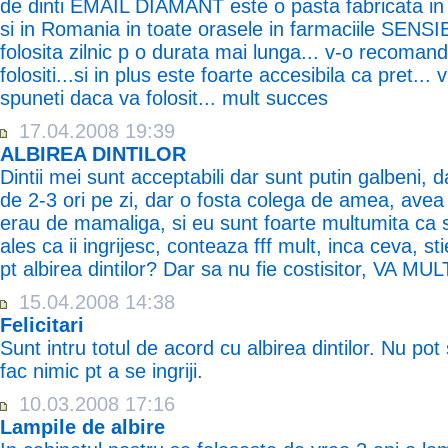
de dinti EMAIL DIAMANT este o pasta fabricata i
si in Romania in toate orasele in farmaciile SENSIB
folosita zilnic p o durata mai lunga... v-o recoma
folositi...si in plus este foarte accesibila ca pret...
spuneti daca va folosit... mult succes
17.04.2008 19:39
ALBIREA DINTILOR
Dintii mei sunt acceptabili dar sunt putin galbeni, 
de 2-3 ori pe zi, dar o fosta colega de amea, avea di
erau de mamaliga, si eu sunt foarte multumita ca s
ales ca ii ingrijesc, conteaza fff mult, inca ceva, 
pt albirea dintilor? Dar sa nu fie costisitor, VA 
15.04.2008 14:38
Felicitari
Sunt intru totul de acord cu albirea dintilor. Nu p
fac nimic pt a se ingriji.
10.03.2008 17:16
Lampile de albire