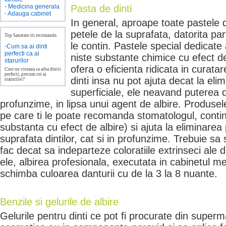
·
Medicina generala
Pasta de dinti
·
Adauga cabinet
In general, aproape toate pastele 
petele de la suprafata, datorita par
Top Sanatate iti recomanda
le contin. Pastele special dedicate
·
Cum sa ai dinti
perfecti ca ai
niste substante chimice cu efect de
starurilor
ofera o eficienta ridicata in curata
Cine nu viseaza sa aiba dintii
perfecti, precum cei ai
dinti insa nu pot ajuta decat la eli
starurilor?
superficiale, ele neavand puterea d
profunzime, in lipsa unui agent de albire. Produsel
pe care ti le poate recomanda stomatologul, conti
substanta cu efect de albire) si ajuta la eliminarea 
suprafata dintilor, cat si in profunzime. Trebuie sa s
fac decat sa indeparteze coloratiile extrinseci ale 
ele, albirea profesionala, executata in cabinetul m
schimba culoarea danturii cu de la 3 la 8 nuante.
Benzile si gelurile de albire
Gelurile pentru dinti ce pot fi procurate din supe