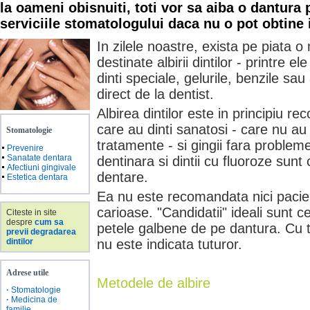
la oameni obisnuiti, toti vor sa aiba o dantura 
serviciile stomatologului daca nu o pot obtine 
In zilele noastre, exista pe piata o
destinate albirii dintilor - printre 
dinti speciale, gelurile, benzile sau 
direct de la dentist.
Albirea dintilor este in principiu 
care au dinti sanatosi - care nu au
Stomatologie
tratamente - si gingii fara probleme
Prevenire
Sanatate dentara
dentinara si dintii cu fluoroze sunt c
Afectiuni gingivale
dentare.
Estetica dentara
Ea nu este recomandata nici pacient
carioase. "Candidatii" ideali sunt 
Citeste in site
despre
cum sa
petele galbene de pe dantura. Cu 
previi degradarea
dintilor
nu este indicata tuturor.
Adrese utile
Metodele de albire
·
Stomatologie
·
Medicina de
familie