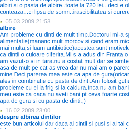
albiri si o pasta de albire..toate la 720 lei...deci e 
conteaza...ci lipsa de somn..irascibilitatea si durere
05.03.2009 21:53
albire
Am probleme cu dinti de mult timp.Doctorul mi-a s
alimentatie(mananc mult morcov si cand eram mic
mai multa,si luam antibiotice)acestea sunt motivel
ca dintii o culoare diferita.Mi s-a adus din Franta
am vazut-o si in tara.nu a costat mult dar se simte
asa de mult pe cat as vrea dar nu mai am o parer
mine.Deci parerea mea este ca apa de gura(oricar
ales in combinatie cu pasta de dinti.Am folosit guti
probleme cu ei la frig si la caldura.Inca nu am bani
meu este ca daca nu aveti bani pt ceva foarte costi
apa de gura si cu pasta de dinti.;)
16.02.2009 23:00
despre albirea dintilor
este bun articolul dar daca ai dintii si pusi si ai tai