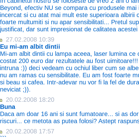
In cabinetul nostru se foloseste de vreo 2 ani o l
Beyond, efectiv NU se compara cu produsele mai i
incercat si cu atat mai mult este superioara albirii 
foarte multumiti si nu apar sensibilitati... Pretul s
justificat, dar sunt impresionat de calitatea aceste
27.02.2008 10:39
Eu mi-am albit dintii
Mi-am albit dintii cu lampa aceea, laser lumina ce o
costat 200 euro dar rezultatele au fost uimitoare!!
intruna :)) deci vedeam cu ochiul liber cum se alb
nu am ramas cu sensibilitate. Eu am fost foarte m
si beau si cafea. Intr-adevar nu vor fi la fel de dur
neviciat ;)).
20.02.2008 18:20
Buna
Daca am doar 16 ani si sunt fumatoare... si as dori 
riscuri... ce metota as putea folosi? Astept raspun
20.02.2008 17:57
```