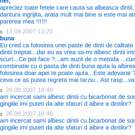
hei,
apreciez toate fetele care cauta sa albeasca dintii,
dantura ingrijita, arata mult mai bine si este mai at
parerea mea !!!!!!
13.09.2007 13:20
buna
Eu cred ca folosirea unei paste de dinti de calitate 
dintii treptat...dar eu as vrea sa-mi albesc dintii in
scurt...Ce pot face ?...am auzit de o metoda ...cu
combinatie cu o pasta de dinti buna ajuta la albirea
folosirea doar apei te poate ajuta...Este adevarat 
ceva ce as putea regreta mai tarziu...Ast rasp...v
26.08.2007 18:48
am incercat sami albesc dintii cu bicarbonat de so
gingiile.imi puteti da alte sfaturi d albire a dintilor?
26.08.2007 18:48
am incercat sami albesc dintii cu bicarbonat de so
gingiile.imi puteti da alte sfaturi d albire a dintilor?