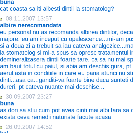
buna
cat coasta sa iti albesti dintii la stomatolog?
08.11.2007 13:57
albire nerecomandata
eu personal nu as recomanda albirea dintilor, dec
majore. eu am inceput cu opalescence...mi-am pus
si a doua zi a trebuit sa iau cateva analgezice...m
la stomatolog si mi-a spus sa opresc tratamentul i
demineralizasera dintii foarte tare. ca sa nu mai s
am baut totul cu paiul, si abia am deschis gura, p
aerul.asta in conditiile in care eu pana atunci nu 
dinti...asa ca...ganditi-va foarte bine daca sunteti 
dureri, pt cateva nuante mai deschise...
30.09.2007 23:27
buna
as dori sa stiu cum pot avea dinti mai albi fara sa 
exista ceva remedii naturiste facute acasa
26.09.2007 14:52