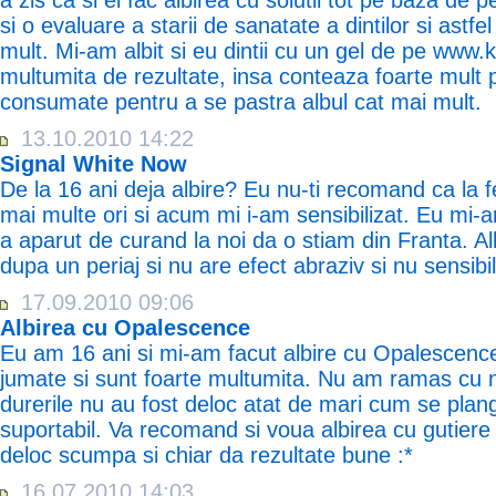
a zis ca si ei fac albirea cu solutii tot pe baza de p
si o evaluare a starii de sanatate a dintilor si astfel
mult. Mi-am albit si eu dintii cu un gel de pe www.kit
multumita de rezultate, insa conteaza foarte mult pe
consumate pentru a se pastra albul cat mai mult.
13.10.2010 14:22
Signal White Now
De la 16 ani deja albire? Eu nu-ti recomand ca la 
mai multe ori si acum mi i-am sensibilizat. Eu mi-
a aparut de curand la noi da o stiam din Franta. Al
dupa un periaj si nu are efect abraziv si nu sensibi
17.09.2010 09:06
Albirea cu Opalescence
Eu am 16 ani si mi-am facut albire cu Opalescence
jumate si sunt foarte multumita. Nu am ramas cu nic
durerile nu au fost deloc atat de mari cum se plang 
suportabil. Va recomand si voua albirea cu gutiere 
deloc scumpa si chiar da rezultate bune :*
16.07.2010 14:03