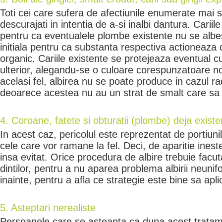
Toti cei care sufera de afectiunile enumerate mai s
descurajati in intentia de a-si inalbi dantura. Cariil
pentru ca eventualele plombe existente nu se albe
initiala pentru ca substanta respectiva actioneaza 
organic. Cariile existente se protejeaza eventual c
ulterior, alegandu-se o culoare corespunzatoare noii 
acelasi fel, albirea nu se poate produce in cazul ra
deoarece acestea nu au un strat de smalt care sa f
4. Coroane, fatete si obturatii (plombe) deja existe
In acest caz, pericolul este reprezentat de portiunil
cele care vor ramane la fel. Deci, de aparitie ineste
insa evitat. Orice procedura de albire trebuie facu
dintilor, pentru a nu aparea problema albirii neunif
inainte, pentru a afla ce strategie este bine sa aplic
5. Asteptari nerealiste
Persoanele care se asteapta ca dupa acest tratamen