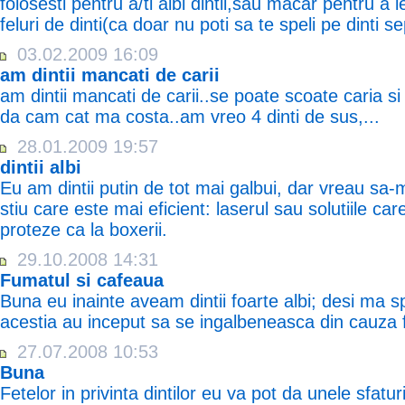
folosesti pentru a/ti albi dintii,sau macar pentru a
feluri de dinti(ca doar nu poti sa te speli pe dinti s
03.02.2009 16:09
am dintii mancati de carii
am dintii mancati de carii..se poate scoate caria si
da cam cat ma costa..am vreo 4 dinti de sus,...
28.01.2009 19:57
dintii albi
Eu am dintii putin de tot mai galbui, dar vreau sa-mi
stiu care este mai eficient: laserul sau solutiile ca
proteze ca la boxerii.
29.10.2008 14:31
Fumatul si cafeaua
Buna eu inainte aveam dintii foarte albi; desi ma sp
acestia au inceput sa se ingalbeneasca din cauza fu
27.07.2008 10:53
Buna
Fetelor in privinta dintilor eu va pot da unele sfatu