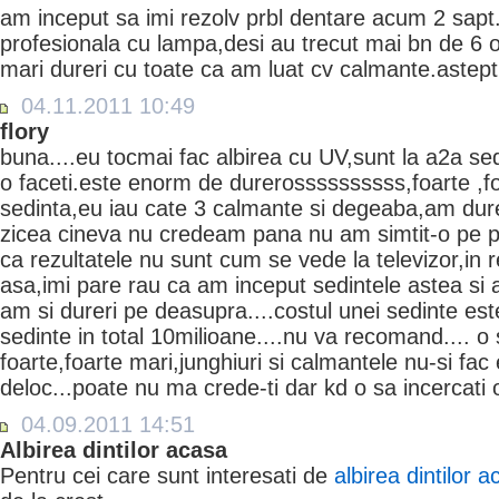
am inceput sa imi rezolv prbl dentare acum 2 sapt.
profesionala cu lampa,desi au trecut mai bn de 6 
mari dureri cu toate ca am luat cv calmante.astept
04.11.2011 10:49
flory
buna....eu tocmai fac albirea cu UV,sunt la a2a s
o faceti.este enorm de durerossssssssss,foarte ,f
sedinta,eu iau cate 3 calmante si degeaba,am dure
zicea cineva nu credeam pana nu am simtit-o pe pi
ca rezultatele nu sunt cum se vede la televizor,in 
asa,imi pare rau ca am inceput sedintele astea si
am si dureri pe deasupra....costul unei sedinte est
sedinte in total 10milioane....nu va recomand.... o 
foarte,foarte mari,junghiuri si calmantele nu-si fac 
deloc...poate nu ma crede-ti dar kd o sa incercati o
04.09.2011 14:51
Albirea dintilor acasa
Pentru cei care sunt interesati de
albirea dintilor 