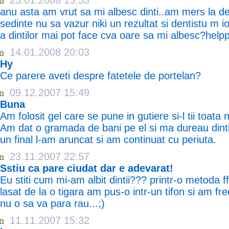
25.01.2008 15:53
anu asta am vrut sa mi albesc dinti..am mers la de
sedinte nu sa vazur niki un rezultat si dentistu m i
a dintilor mai pot face cva oare sa mi albesc?help
14.01.2008 20:03
Hy
Ce parere aveti despre fatetele de portelan?
09.12.2007 15:49
Buna
Am folosit gel care se pune in gutiere si-l tii toata
Am dat o gramada de bani pe el si ma dureau dintii 
un final l-am aruncat si am continuat cu periuta.
23.11.2007 22:57
Sstiu ca pare ciudat dar e adevarat!
Eu stiti cum mi-am albit dintii??? printr-o metoda f
lasat de la o tigara am pus-o intr-un tifon si am freca
nu o sa va para rau...;)
11.11.2007 15:32