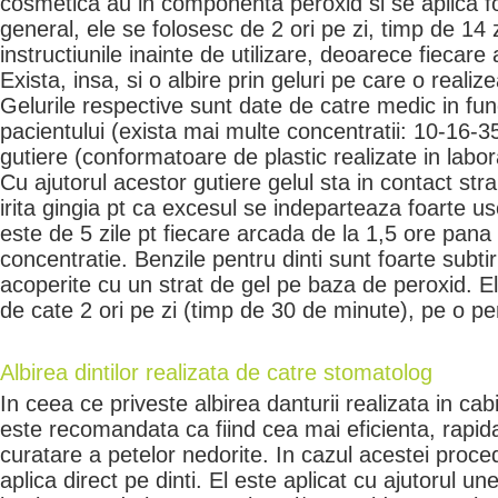
cosmetica au in componenta peroxid si se aplica fo
general, ele se folosesc de 2 ori pe zi, timp de 14 zi
instructiunile inainte de utilizare, deoarece fiecare a
Exista, insa, si o albire prin geluri pe care o reali
Gelurile respective sunt date de catre medic in func
pacientului (exista mai multe concentratii: 10-16-3
gutiere (conformatoare de plastic realizate in labor
Cu ajutorul acestor gutiere gelul sta in contact stra
irita gingia pt ca excesul se indeparteaza foarte u
este de 5 zile pt fiecare arcada de la 1,5 ore pana 
concentratie. Benzile pentru dinti sunt foarte subtiri
acoperite cu un strat de gel pe baza de peroxid. El
de cate 2 ori pe zi (timp de 30 de minute), pe o pe
Albirea dintilor realizata de catre stomatolog
In ceea ce priveste albirea danturii realizata in ca
este recomandata ca fiind cea mai eficienta, rapid
curatare a petelor nedorite. In cazul acestei proced
aplica direct pe dinti. El este aplicat cu ajutorul u