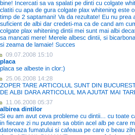
bine! Incercati sa va spalati pe dinti cu colgate white
clatiti cu apa de gura colgate plax whitening este o 
timp de 2 saptamani! Va da rezultate! Eu nu prea a
suficient de albi dar credeti-ma ca de cand am c
colgate plax whitening dintii mei sunt mai albi decat
sa mancati mere! Merele albesc dintii, si bicarbonat
si zeama de lamaie! Succes
09.07.2008 15:10
placa
placa se albeste in clor:)
25.06.2008 14:28
ZOPER TARE ARTICOLUL SUNT DIN BUCURESTI
DE ALBI DARA ARTICOLUL MA AJUTAT MAI TAR
11.06.2008 05:37
albirea dintilor
Si eu am avut ceva probleme cu dintii... cu toate ca
in fiecare zi nu puteam sa obtin acel alb pe care m
datoreaza fumatului si cafeaua pe care o beau ziln