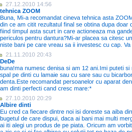
27.12.2010 14:56
tehnica ZOOM
Buna, Mi-a recomandat cineva tehnica asta ZOOM (
din ce am citit rezultatul final se obtina dupa doar
fiind timpul asta scurt in care actioneaza ma ga
periculos pentru dantura?Mi-ar placea sa citesc un
niste bani pe care vreau sa ii investesc cu cap. V
21.11.2010 20:43
DeDe
buna!ma numesc denisa si am 12 ani.Imi puteti s
spal pe dinti cu lamaie sau cu sare sau cu bicarb
denta.Este recomandat persoanelor cu aparat den
am dinti perfecti cand cresc mare:*
27.10.2010 20:29
Albire dinti
Eu cred ca fiecare dintre noi isi doreste sa aiba dint
bugetul de care dispui, daca ai bani mai multi mer
ai iti alegi un produs de pe piata. Oricum am vorbi