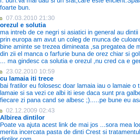
f. bun.Va mai dau si un sfat,care este eficient.Spal
foarte bun.
07.03.2010 21:30
orezul e solutia
ma intreb de ce negri si asiatici in general au dintii
prin europa am avut un coleg de munca de culoare,
bine aminte se trezea dimineata ,sa pregatea de m
din zii el manca o farfurie buna de orez chiar si go
... ma gindesc ca solutia e orezul ,nu cred ca e ge
23.02.2010 10:59
cu lamaia iti trece
bai fratilor eu folosesc doar lamaia iau o lamaie o tai 
lamaie si sa vezi ce albi iti iese daca sunt pra galben
fiecare zi pana cand se albesc ;).....pe bune eu asa
02.12.2009 02:43
Albirea dintilor
Poate va ajuta acest link de mai jos ...sora mea lo
merita incercata pasta de dinti Crest si tratamentu
dintilor.com