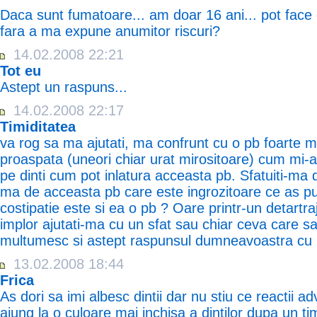
Daca sunt fumatoare... am doar 16 ani... pot face c
fara a ma expune anumitor riscuri?
14.02.2008 22:21
Tot eu
Astept un raspuns...
14.02.2008 22:17
Timiditatea
va rog sa ma ajutati, ma confrunt cu o pb foarte m
proaspata (uneori chiar urat mirositoare) cum mi-a
pe dinti cum pot inlatura acceasta pb. Sfatuiti-ma
ma de acceasta pb care este ingrozitoare ce as pu
costipatie este si ea o pb ? Oare printr-un detartr
implor ajutati-ma cu un sfat sau chiar ceva care s
multumesc si astept raspunsul dumneavoastra cu 
13.02.2008 18:44
Frica
As dori sa imi albesc dintii dar nu stiu ce reactii 
ajung la o culoare mai inchisa a dintilor dupa un ti