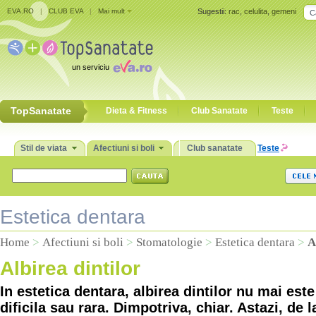
EVA.RO
|
CLUB EVA
|
Mai mult
Sugestii:
rac
,
celulita
,
gemeni
un serviciu
TopSanatate
Dieta & Fitness
Club Sanatate
Teste
Stil de viata
Afectiuni si boli
Club sanatate
Teste
Estetica dentara
Home
>
Afectiuni si boli
>
Stomatologie
>
Estetica dentara
>
A
Albirea dintilor
In estetica dentara, albirea dintilor nu mai es
dificila sau rara. Dimpotriva, chiar. Astazi, de l