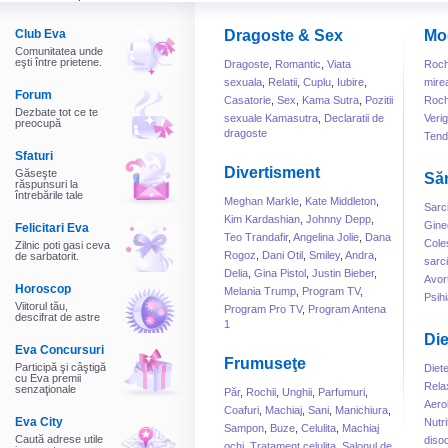
Club Eva
Dragoste & Sex
Mo
Comunitatea unde
eşti între prietene.
Dragoste
,
Romantic
,
Viata
Roch
sexuala
,
Relatii
,
Cuplu
,
Iubire
,
mire
Forum
Casatorie
,
Sex
,
Kama Sutra
,
Pozitii
Roch
Dezbate tot ce te
sexuale Kamasutra
,
Declaratii de
Veri
preocupă
dragoste
Tend
Sfaturi
Divertisment
Găseşte
Să
răspunsuri la
întrebările tale
Meghan Markle
,
Kate Middleton
,
Sarc
Kim Kardashian
,
Johnny Depp
,
Gine
Felicitari Eva
Teo Trandafir
,
Angelina Jolie
,
Dana
Cole
Zilnic poti gasi ceva
Rogoz
,
Dani Otil
,
Smiley
,
Andra
,
de sarbatorit.
sarc
Delia
,
Gina Pistol
,
Justin Bieber
,
Avor
Horoscop
Melania Trump
,
Program TV
,
Psihi
Viitorul tău,
Program Pro TV
,
Program Antena
descifrat de astre
1
Die
Eva Concursuri
Frumuseţe
Participă şi câştigă
Diet
cu Eva premii
Rela
senzaţionale
Păr
,
Rochii
,
Unghii
,
Parfumuri
,
Aero
Coafuri
,
Machiaj
,
Sani
,
Manichiura
,
Eva City
Nutri
Sampon
,
Buze
,
Celulita
,
Machiaj
Caută adrese utile
disoc
ochi
,
Tratament celulita
,
Salonul de