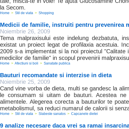
tale, misca-te in voie! Te ajuta Glucosamine Chond
la Secom.
Home
>
Stil de viata
>
Shopping
Medicii de familie, instruiti pentru prevenirea 
Noiembrie 26, 2009
Tema malpraxisului este indelung dezbatuta, i
existat un proiect legat de profilaxia acestuia. I
2009 s-a implementat si la noi proiectul "Calitate i
medicilor de familie" in scopul prevenirii malpraxisul
Home
>
Afectiuni si boli
>
Sanatate publica
Bauturi recomandate si interzise in dieta
Noiembrie 25, 2009
Cand vine vorba de dieta, multi se gandesc la alim
le consumam si uitam de bauturi. Acestea ne p
alimentele. Alegerea corecta a bauturilor te poate
metabolismul, sa reduci numarul de calorii si senz
Home
>
Stil de viata
>
Slabeste sanatos
>
Capcanele dietei
9 analize necesare daca vrei sa ramai insarcin