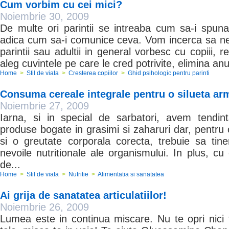
Cum vorbim cu cei mici?
Noiembrie 30, 2009
De multe ori parintii se intreaba cum sa-i spuna 
adica cum sa-i comunice ceva. Vom incerca sa ne 
parintii sau adultii in general vorbesc cu copiii, r
aleg cuvintele pe care le cred potrivite, elimina anu
Home
>
Stil de viata
>
Cresterea copiilor
>
Ghid psihologic pentru parinti
Consuma cereale integrale pentru o silueta a
Noiembrie 27, 2009
Iarna, si in special de sarbatori, avem tend
produse bogate in grasimi si zaharuri dar, pentru
si o greutate corporala corecta, trebuie sa ti
nevoile nutritionale ale organismului. In plus, 
de...
Home
>
Stil de viata
>
Nutritie
>
Alimentatia si sanatatea
Ai grija de sanatatea articulatiilor!
Noiembrie 26, 2009
Lumea este in continua miscare. Nu te opri nici tu.