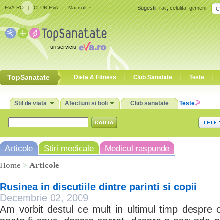
EVA.RO
|
CLUB EVA
|
Mai mult
Sugestii:
rac
,
celulita
,
gemeni
un serviciu
TopSanatate
Dieta & Fitness
Club Sanatate
Teste
Stil de viata
Afectiuni si boli
Club sanatate
Teste
Articole
Stiri medicale
Medicul raspunde
Home
>
Articole
Rusinea in discutiile dintre parinti si copii
Decembrie 02, 2009
Am vorbit destul de mult in ultimul timp despre 