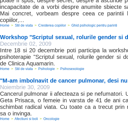
poate fi spus, despre secret, despre a ascunde p
incapacitate de a vorbi despre anumite sbiecte 
Mai concret, vorbeam despre ceea ce parintii
copiilor,...
Home
>
Stil de viata
>
Cresterea copiilor
>
Ghid psihologic pentru parinti
Workshop "Scriptul sexual, rolurile gender si 
Decembrie 02, 2009
Intre 18 si 20 decembrie poti participa la worksh
psihoterapie "Scriptul sexual, rolurile gender si d
de Clinica Aquamarin.
Home
>
Stil de viata
>
Psihologie
>
Psihosexologie
"M-am imbolnavit de cancer pulmonar, desi nu
Noiembrie 30, 2009
Cancerul pulmonar ii afecteaza si pe nefumatori. 
Geta Prisaca, o femeie in varsta de 41 de ani ca
schimbat radical viata. Cu toate ca a trecut prin 
sa o invinga.
Home
>
Afectiuni si boli
>
Oncologie