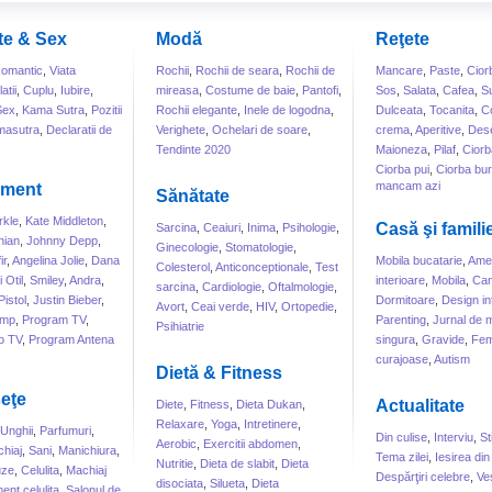
te & Sex
Modă
Reţete
omantic
,
Viata
Rochii
,
Rochii de seara
,
Rochii de
Mancare
,
Paste
,
Cior
atii
,
Cuplu
,
Iubire
,
mireasa
,
Costume de baie
,
Pantofi
,
Sos
,
Salata
,
Cafea
,
S
Sex
,
Kama Sutra
,
Pozitii
Rochii elegante
,
Inele de logodna
,
Dulceata
,
Tocanita
,
Co
masutra
,
Declaratii de
Verighete
,
Ochelari de soare
,
crema
,
Aperitive
,
Dese
Tendinte 2020
Maioneza
,
Pilaf
,
Ciorb
Ciorba pui
,
Ciorba bur
mancam azi
sment
Sănătate
kle
,
Kate Middleton
,
Casă şi famili
Sarcina
,
Ceaiuri
,
Inima
,
Psihologie
,
hian
,
Johnny Depp
,
Ginecologie
,
Stomatologie
,
ir
,
Angelina Jolie
,
Dana
Mobila bucatarie
,
Amen
Colesterol
,
Anticonceptionale
,
Test
 Otil
,
Smiley
,
Andra
,
interioare
,
Mobila
,
Can
sarcina
,
Cardiologie
,
Oftalmologie
,
Pistol
,
Justin Bieber
,
Dormitoare
,
Design int
Avort
,
Ceai verde
,
HIV
,
Ortopedie
,
ump
,
Program TV
,
Parenting
,
Jurnal de
Psihiatrie
o TV
,
Program Antena
singura
,
Gravide
,
Fem
curajoase
,
Autism
Dietă & Fitness
eţe
Actualitate
Diete
,
Fitness
,
Dieta Dukan
,
Relaxare
,
Yoga
,
Intretinere
,
Unghii
,
Parfumuri
,
Din culise
,
Interviu
,
St
Aerobic
,
Exercitii abdomen
,
hiaj
,
Sani
,
Manichiura
,
Tema zilei
,
Iesirea din
Nutritie
,
Dieta de slabit
,
Dieta
uze
,
Celulita
,
Machiaj
Despărţiri celebre
,
Ve
disociata
,
Silueta
,
Dieta
ent celulita
,
Salonul de