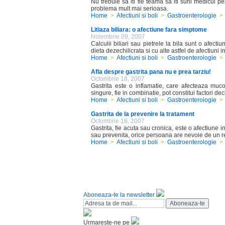
Nu trebuie sa iti fie teama sa iti suni medicul p
problema mult mai serioasa.
Home
>
Afectiuni si boli
>
Gastroenterologie
>
Litiaza biliara: o afectiune fara simptome
Noiembrie 09, 2007
Calculii biliari sau pietrele la bila sunt o afect
dieta dezechilicrata si cu alte astfel de afectiuni in 
Home
>
Afectiuni si boli
>
Gastroenterologie
>
Afla despre gastrita pana nu e prea tarziu!
Octombrie 18, 2007
Gastrita este o inflamatie, care afecteaza mucoa
singure, fie in combinatie, pot constitui factori decl
Home
>
Afectiuni si boli
>
Gastroenterologie
>
Gastrita de la prevenire la tratament
Octombrie 18, 2007
Gastrita, fie acuta sau cronica, este o afectiune 
sau prevenita, orice persoana are nevoie de un r
Home
>
Afectiuni si boli
>
Gastroenterologie
>
Aboneaza-te la newsletter
Urmareste-ne pe