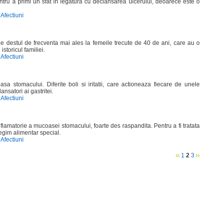
entru a primi un sfat in legatura cu declansarea ulcerului, deoarece este o
Afectiuni
iune destul de frecventa mai ales la femeile trecute de 40 de ani, care au o
istoricul familiei.
Afectiuni
sa stomacului. Diferite boli si iritatii, care actioneaza fiecare de unele
ansatori ai gastritei.
Afectiuni
inflamatorie a mucoasei stomacului, foarte des raspandita. Pentru a fi tratata
egim alimentar special.
Afectiuni
1
2
3