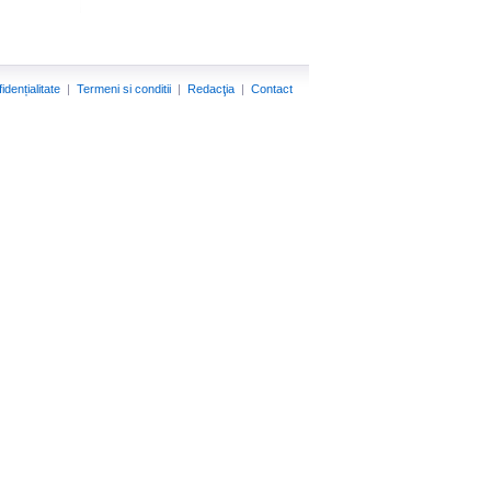
idențialitate
|
Termeni si conditii
|
Redacţia
|
Contact