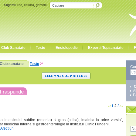
Sugestii:
rac
,
celulita
,
gemeni
Club Sanatate
Teste
Enciclopedie
Expertii Topsanatate
F
Club sanatate
Teste
Co
C
A
l raspunde
P
1
2
3
 intestinului subtire (enterita) si gros (colita), intalnita la orice varsta",
r medicina interna si gastroenterologie la Institutul Clinic Fundeni.
Afectiuni