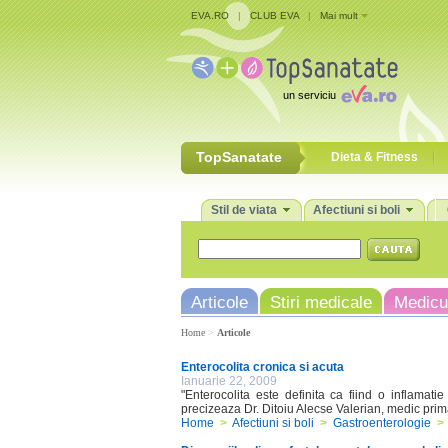
EVA.RO
|
CLUB EVA
|
Mai mult
un serviciu
TopSanatate
Dieta & Fitness
Stil de viata
Afectiuni si boli
Articole
Stiri medicale
Medicu
Home
>
Articole
Enterocolita cronica si acuta
Ianuarie 22, 2009
"Enterocolita este definita ca fiind o inflamatie a
precizeaza Dr. Ditoiu Alecse Valerian, medic prima
Home
>
Afectiuni si boli
>
Gastroenterologie
>