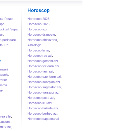
Horoscop
ba
,
Peste
,
Horoscop 2026
,
upa
,
Horoscop 2025
,
cktail
,
Supa
Horoscop azi
,
rt
,
Horoscop dragoste
,
a perisoare
,
Horoscop chinezesc
,
ta
,
Ce
Astrologie
,
Horoscop lunar
,
Horoscop rac azi
,
e
Horoscop gemeni azi
,
Horoscop fecioara azi
,
ajari
Horoscop taur azi
,
apele
,
Horoscop capricorn azi
,
erior
,
Horoscop scorpion azi
,
 mama
Horoscop sagetator azi
,
ei
Horoscop varsator azi
,
Horoscop pesti azi
,
Horoscop leu azi
,
Horoscop balanta azi
,
Horoscop berbec azi
,
irea zilei
,
Horoscop saptamanal
 autism
,
sti Bune
,