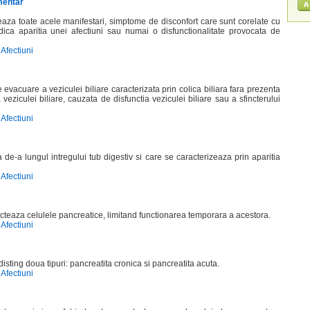
mentar
eaza toate acele manifestari, simptome de disconfort care sunt corelate cu
dica aparitia unei afectiuni sau numai o disfunctionalitate provocata de
Afectiuni
 evacuare a veziculei biliare caracterizata prin colica biliara fara prezenta
a veziculei biliare, cauzata de disfunctia veziculei biliare sau a sfincterului
Afectiuni
de-a lungul intregului tub digestiv si care se caracterizeaza prin aparitia
Afectiuni
ecteaza celulele pancreatice, limitand functionarea temporara a acestora.
Afectiuni
isting doua tipuri: pancreatita cronica si pancreatita acuta.
Afectiuni