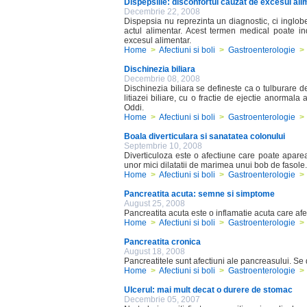
Dispepsiile: disconfortul cauzat de excesul ali
Decembrie 22, 2008
Dispepsia nu reprezinta un diagnostic, ci inglob
actul alimentar. Acest termen medical poate in
excesul alimentar.
Home
>
Afectiuni si boli
>
Gastroenterologie
>
Dischinezia biliara
Decembrie 08, 2008
Dischinezia biliara se defineste ca o tulburare de
litiazei biliare, cu o fractie de ejectie anormala 
Oddi.
Home
>
Afectiuni si boli
>
Gastroenterologie
>
Boala diverticulara si sanatatea colonului
Septembrie 10, 2008
Diverticuloza este o afectiune care poate aparea 
unor mici dilatatii de marimea unui bob de fasole.
Home
>
Afectiuni si boli
>
Gastroenterologie
>
Pancreatita acuta: semne si simptome
August 25, 2008
Pancreatita acuta este o inflamatie acuta care af
Home
>
Afectiuni si boli
>
Gastroenterologie
>
Pancreatita cronica
August 18, 2008
Pancreatitele sunt afectiuni ale pancreasului. Se d
Home
>
Afectiuni si boli
>
Gastroenterologie
>
Ulcerul: mai mult decat o durere de stomac
Decembrie 05, 2007