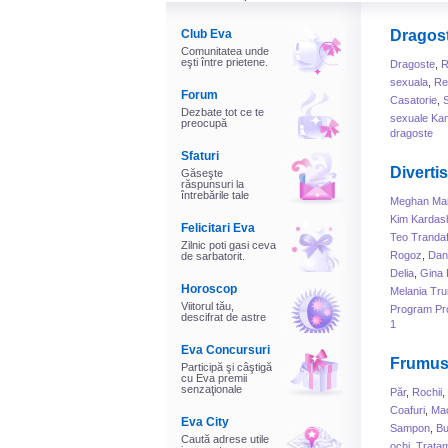
Club Eva
Dragos
Comunitatea unde
eşti între prietene.
Dragoste
,
R
sexuala
,
Rel
Forum
Casatorie
,
Dezbate tot ce te
sexuale Ka
preocupă
dragoste
Sfaturi
Diverti
Găseşte
răspunsuri la
întrebările tale
Meghan Mar
Kim Kardas
Felicitari Eva
Teo Trandaf
Zilnic poti gasi ceva
Rogoz
,
Dani
de sarbatorit.
Delia
,
Gina 
Horoscop
Melania Tr
Viitorul tău,
Program Pr
descifrat de astre
1
Eva Concursuri
Frumus
Participă şi câştigă
cu Eva premii
senzaţionale
Păr
,
Rochii
,
Coafuri
,
Mac
Eva City
Sampon
,
B
Caută adrese utile
ochi
,
Tratam