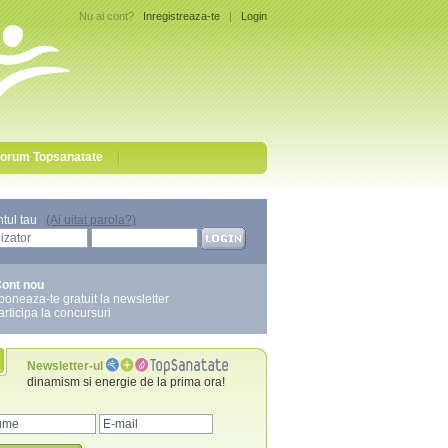
Nu ai cont?
Inregistreaza-te
|
Login
orum Topsanatate
ntul tau
(Ai uitat parola?)
ont nou
boneaza-te gratuit la newsletter
articipa la concursuri
Newsletter-ul
dinamism si energie de la prima ora!