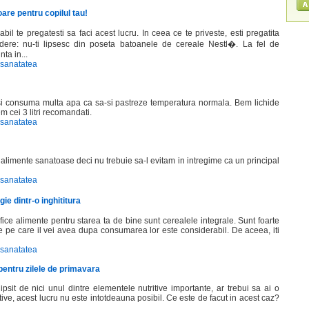
are pentru copilul tau!
l te pregatesti sa faci acest lucru. In ceea ce te priveste, esti pregatita
dere: nu-ti lipsesc din poseta batoanele de cereale Nestl�. La fel de
ta in...
 sanatatea
a si consuma multa apa ca sa-si pastreze temperatura normala. Bem lichide
m cei 3 litri recomandati.
 sanatatea
alimente sanatoase deci nu trebuie sa-l evitam in intregime ca un principal
 sanatatea
ie dintr-o inghititura
ice alimente pentru starea ta de bine sunt cerealele integrale. Sunt foarte
ie pe care il vei avea dupa consumarea lor este considerabil. De aceea, iti
 sanatatea
 pentru zilele de primavara
psit de nici unul dintre elementele nutritive importante, ar trebui sa ai o
otive, acest lucru nu este intotdeauna posibil. Ce este de facut in acest caz?