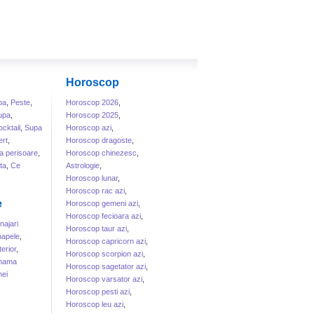
Horoscop
ba
,
Peste
,
Horoscop 2026
,
upa
,
Horoscop 2025
,
cktail
,
Supa
Horoscop azi
,
rt
,
Horoscop dragoste
,
a perisoare
,
Horoscop chinezesc
,
ta
,
Ce
Astrologie
,
Horoscop lunar
,
Horoscop rac azi
,
e
Horoscop gemeni azi
,
Horoscop fecioara azi
,
ajari
Horoscop taur azi
,
apele
,
Horoscop capricorn azi
,
erior
,
Horoscop scorpion azi
,
 mama
Horoscop sagetator azi
,
ei
Horoscop varsator azi
,
Horoscop pesti azi
,
Horoscop leu azi
,