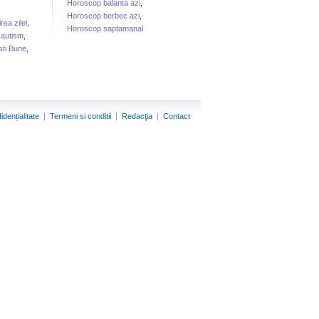
Horoscop balanta azi
,
Horoscop berbec azi
,
irea zilei
,
Horoscop saptamanal
 autism
,
sti Bune
,
idențialitate
|
Termeni si conditii
|
Redacţia
|
Contact