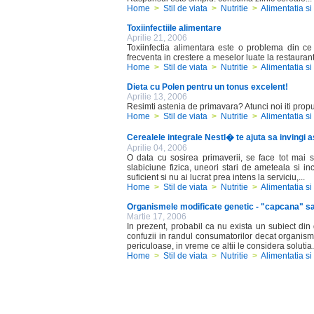
Home
>
Stil de viata
>
Nutritie
>
Alimentatia si
Toxiinfectiile alimentare
Aprilie 21, 2006
Toxiinfectia alimentara este o problema din c
frecventa in crestere a meselor luate la restauran
Home
>
Stil de viata
>
Nutritie
>
Alimentatia si
Dieta cu Polen pentru un tonus excelent!
Aprilie 13, 2006
Resimti astenia de primavara? Atunci noi iti pro
Home
>
Stil de viata
>
Nutritie
>
Alimentatia si
Cerealele integrale Nestl� te ajuta sa invingi 
Aprilie 04, 2006
O data cu sosirea primaverii, se face tot mai 
slabiciune fizica, uneori stari de ameteala si i
suficient si nu ai lucrat prea intens la serviciu,...
Home
>
Stil de viata
>
Nutritie
>
Alimentatia si
Organismele modificate genetic - "capcana" sa
Martie 17, 2006
In prezent, probabil ca nu exista un subiect din
confuzii in randul consumatorilor decat organisme
periculoase, in vreme ce altii le considera solutia.
Home
>
Stil de viata
>
Nutritie
>
Alimentatia si