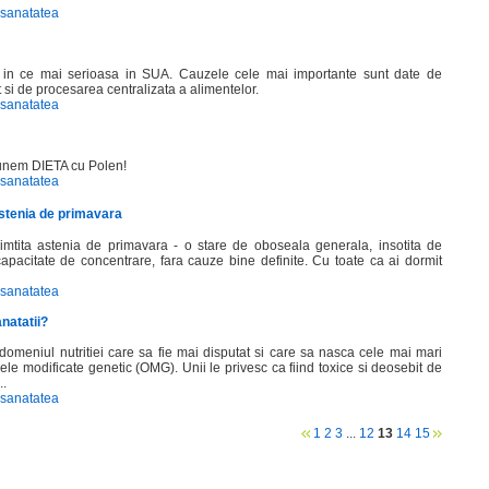
 sanatatea
e in ce mai serioasa in SUA. Cauzele cele mai importante sunt date de
t si de procesarea centralizata a alimentelor.
 sanatatea
punem DIETA cu Polen!
 sanatatea
astenia de primavara
simtita astenia de primavara - o stare de oboseala generala, insotita de
ncapacitate de concentrare, fara cauze bine definite. Cu toate ca ai dormit
 sanatatea
natatii?
 domeniul nutritiei care sa fie mai disputat si care sa nasca cele mai mari
le modificate genetic (OMG). Unii le privesc ca fiind toxice si deosebit de
..
 sanatatea
1
2
3
...
12
13
14
15