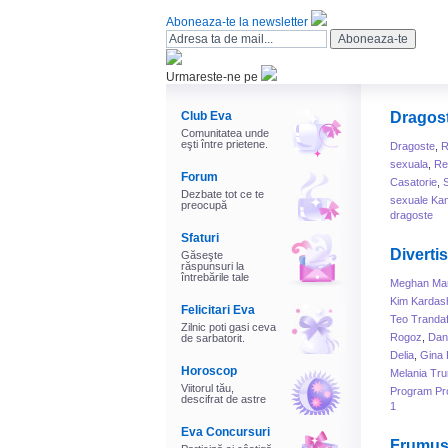
Aboneaza-te la newsletter
Urmareste-ne pe
Club Eva
Dragos
Comunitatea unde
eşti între prietene.
Dragoste
,
R
sexuala
,
Rel
Forum
Casatorie
,
Dezbate tot ce te
sexuale Ka
preocupă
dragoste
Sfaturi
Diverti
Găseşte
răspunsuri la
întrebările tale
Meghan Mar
Kim Kardas
Felicitari Eva
Teo Trandaf
Zilnic poti gasi ceva
Rogoz
,
Dani
de sarbatorit.
Delia
,
Gina 
Horoscop
Melania Tr
Viitorul tău,
Program Pr
descifrat de astre
1
Eva Concursuri
Frumus