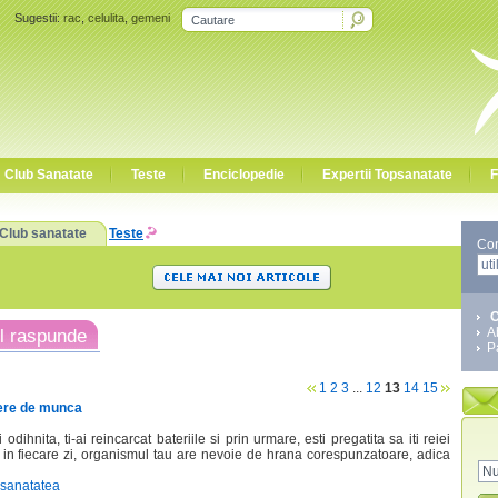
Sugestii:
rac
,
celulita
,
gemeni
Club Sanatate
Teste
Enciclopedie
Expertii Topsanatate
F
Club sanatate
Teste
Co
C
A
l raspunde
P
1
2
3
...
12
13
14
15
utere de munca
dihnita, ti-ai reincarcat bateriile si prin urmare, esti pregatita sa iti reiei
rma in fiecare zi, organismul tau are nevoie de hrana corespunzatoare, adica
 sanatatea