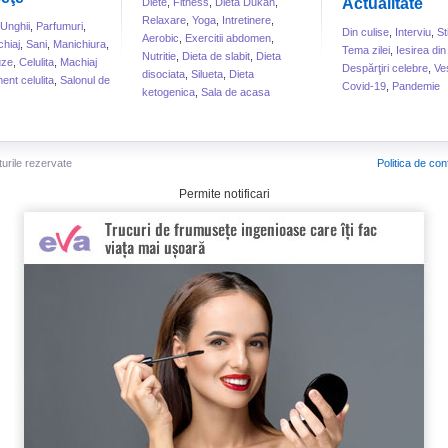
Actualitate
Diete
,
Fitness
,
Dieta Dukan
,
Relaxare
,
Yoga
,
Intretinere
,
Unghii
,
Parfumuri
,
Din culise
,
Interviu
,
St
Aerobic
,
Exercitii abdomen
,
hiaj
,
Sani
,
Manichiura
,
Tema zilei
,
Iesirea din
Nutritie
,
Dieta de slabit
,
Dieta
uze
,
Celulita
,
Machiaj
Despărţiri celebre
,
Ve
disociata
,
Silueta
,
Dieta
ent celulita
,
Salonul de
Covid-19
,
Pandemie
ketogenica
,
Sala de acasa
turile rezervate
Politica de conf
Permite notificari