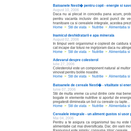
Batoanele Nestl� pentru copii - energie si savo
August 10, 2006
Daca nu ai plecat in concediu pana acum, probabi
pentru vacanta inclusiv din acest punct de ve
hranitoare ca si cerealele integrale, acestea prezin
Home
>
Stil de viata
>
Nutritie
>
Alimentatia si
Inamicul deshidratarii e apa minerala
August 02, 2006
In timpul verii organismul e coplesit de caldur
cat incape dar totusi ne ingrijoram daca nu atinge
Home
>
Stil de viata
>
Nutritie
>
Alimentatia si
Adevarul despre colesterol
Iulie 27, 2006
Colesterolul este un component natural al multor 
vinovat pentru bolile noastre.
Home
>
Stil de viata
>
Nutritie
>
Alimentatia si
Batoanele de cereale Nestl� - vitalitate si energ
Iunie 07, 2006
Stii de multa vreme ca unul dintre cele mai benef
bogate in elemente nutritive si aportul de energ
pregatesti dimineata un bol cu cereale cu lapte...
Home
>
Stil de viata
>
Nutritie
>
Alimentatia si
Cerealele integrale - un aliment gustos si usor
Mai 04, 2006
Pentru a te asigura ca organismul tau nu este li
alimentatie cat mai diversificata. Dar, din varii m
Raspunsul este simplu: consuma zilnic cereale...