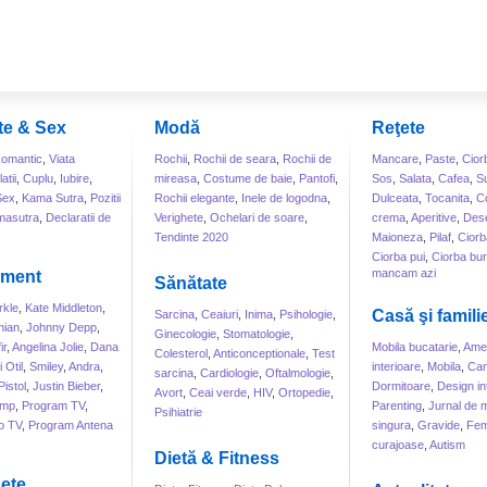
te & Sex
Modă
Reţete
omantic
,
Viata
Rochii
,
Rochii de seara
,
Rochii de
Mancare
,
Paste
,
Cior
atii
,
Cuplu
,
Iubire
,
mireasa
,
Costume de baie
,
Pantofi
,
Sos
,
Salata
,
Cafea
,
S
Sex
,
Kama Sutra
,
Pozitii
Rochii elegante
,
Inele de logodna
,
Dulceata
,
Tocanita
,
Co
masutra
,
Declaratii de
Verighete
,
Ochelari de soare
,
crema
,
Aperitive
,
Dese
Tendinte 2020
Maioneza
,
Pilaf
,
Ciorb
Ciorba pui
,
Ciorba bur
mancam azi
sment
Sănătate
kle
,
Kate Middleton
,
Casă şi famili
Sarcina
,
Ceaiuri
,
Inima
,
Psihologie
,
hian
,
Johnny Depp
,
Ginecologie
,
Stomatologie
,
ir
,
Angelina Jolie
,
Dana
Mobila bucatarie
,
Amen
Colesterol
,
Anticonceptionale
,
Test
 Otil
,
Smiley
,
Andra
,
interioare
,
Mobila
,
Can
sarcina
,
Cardiologie
,
Oftalmologie
,
Pistol
,
Justin Bieber
,
Dormitoare
,
Design int
Avort
,
Ceai verde
,
HIV
,
Ortopedie
,
ump
,
Program TV
,
Parenting
,
Jurnal de
Psihiatrie
o TV
,
Program Antena
singura
,
Gravide
,
Fem
curajoase
,
Autism
Dietă & Fitness
eţe