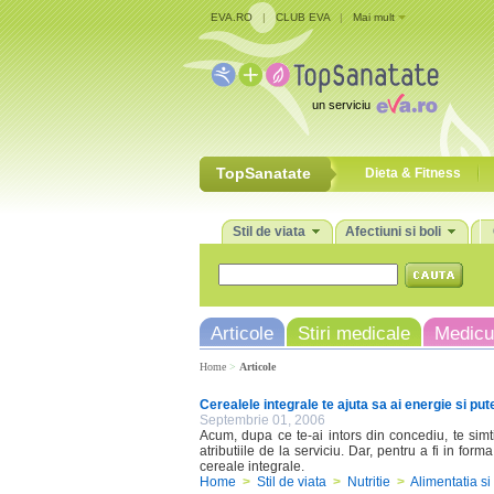
EVA.RO
|
CLUB EVA
|
Mai mult
un serviciu
TopSanatate
Dieta & Fitness
Stil de viata
Afectiuni si boli
Articole
Stiri medicale
Medicu
Home
>
Articole
Cerealele integrale te ajuta sa ai energie si p
Septembrie 01, 2006
Acum, dupa ce te-ai intors din concediu, te simti o
atributiile de la serviciu. Dar, pentru a fi in fo
cereale integrale.
Home
>
Stil de viata
>
Nutritie
>
Alimentatia si