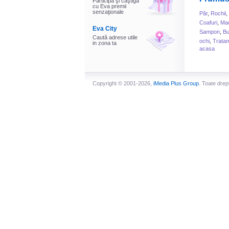
Participă şi câştigă
cu Eva premii
senzaţionale
Păr
,
Rochii
,
Coafuri
,
Mac
Eva City
Sampon
,
B
Caută adrese utile
ochi
,
Tratam
in zona ta
acasa
Copyright © 2001-2026,
iMedia Plus Group
. Toate drep